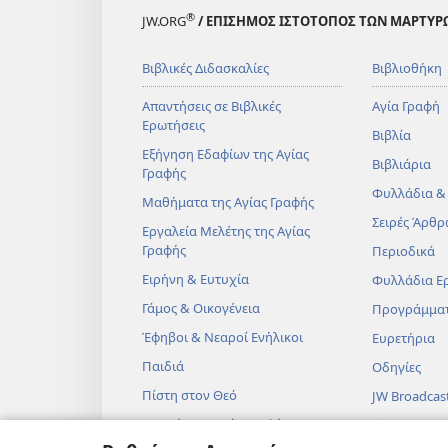
®
JW.ORG
/ ΕΠΙΣΗΜΟΣ ΙΣΤΟΤΟΠΟΣ ΤΩΝ ΜΑΡΤΥΡ
Βιβλικές Διδασκαλίες
Βιβλιοθήκη
Απαντήσεις σε Βιβλικές
Αγία Γραφή
Ερωτήσεις
Βιβλία
Εξήγηση Εδαφίων της Αγίας
Βιβλιάρια
Γραφής
Φυλλάδια &
Μαθήματα της Αγίας Γραφής
Σειρές Άρθρ
Εργαλεία Μελέτης της Αγίας
Γραφής
Περιοδικά
Ειρήνη & Ευτυχία
Φυλλάδια Ε
Γάμος & Οικογένεια
Προγράμμα
Έφηβοι & Νεαροί Ενήλικοι
Ευρετήρια
Παιδιά
Οδηγίες
Πίστη στον Θεό
JW Broadcas
Επιστήμη & Αγία Γραφή
Βίντεο