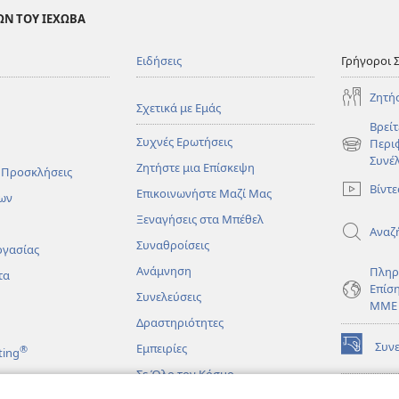
ΩΝ ΤΟΥ ΙΕΧΩΒΑ
Ειδήσεις
Γρήγοροι 
Ζητή
Σχετικά με Εμάς
Βρείτ
Συχνές Ερωτήσεις
Περι
(ανοίγει
Συνέ
Ζητήστε μια Επίσκεψη
νέο
 Προσκλήσεις
παράθυρο
Βίντε
Επικοινωνήστε Μαζί Μας
ων
Ξεναγήσεις στα Μπέθελ
Αναζ
Συναθροίσεις
ργασίας
Ανάμνηση
Πληρ
τα
Επίσ
Συνελεύσεις
ΜΜΕ
Δραστηριότητες
Συν
Εμπειρίες
®
ting
(ανοίγει
νέο
Σε Όλο τον Κόσμο
παράθυρο
ΔΙΑ