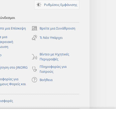
Ρυθμίσεις Εμφάνισης
Σύνδεσμοι
στε μια Επίσκεψη
Βρείτε μια Συνάθροιση
(ανοίγει
νέο
ε μια
Τι Νέο Υπάρχει
παράθυρο)
φερειακή
λευση
)
Βίντεο με Ηχητικές
ο
Περιγραφές
Πληροφορίες για
ήτηση στο JW.ORG
Γιατρούς
οφορίες για
Βοήθεια
ημους Φορείς και
εισφορές
)
ΔΙΚΤΥΑΚΗ
®
JW Hub