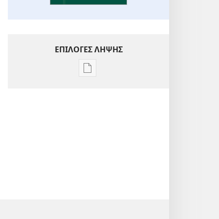
ΕΠΙΛΟΓΕΣ ΛΗΨΗΣ
Επιλογές
λήψης
εκδόσεων
Ενόραση
στις
Γραφές