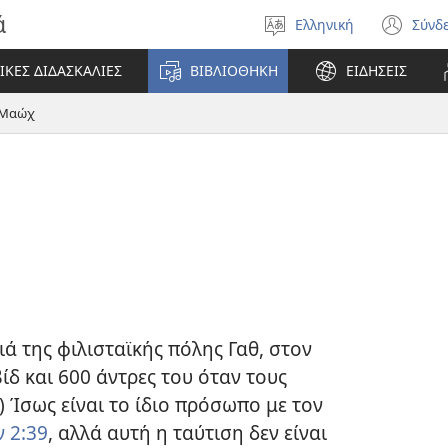
ά
Ελληνική
Σύνδ
Επιλέξτε
(αν
γλώσσα
νέο
ΙΚΕΣ ΔΙΔΑΣΚΑΛΙΕΣ
ΒΙΒΛΙΟΘΗΚΗ
ΕΙΔΗΣΕΙΣ
πα
Μαώχ
ιά της φιλισταϊκής πόλης Γαθ, στον
δ και 600 άντρες του όταν τους
) Ίσως είναι το ίδιο πρόσωπο με τον
 2:39
, αλλά αυτή η ταύτιση δεν είναι