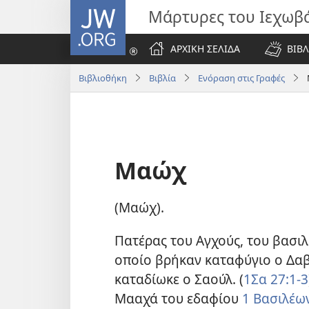
JW.ORG
Μάρτυρες του Ιεχωβ
ΑΡΧΙΚΗ ΣΕΛΙΔΑ
ΒΙΒΛ
Βιβλιοθήκη
Βιβλία
Ενόραση στις Γραφές
Μαώχ
(Μαώχ).
Πατέρας του Αγχούς, του βασιλ
οποίο βρήκαν καταφύγιο ο Δαβί
καταδίωκε ο Σαούλ. (
1Σα 27:1-3
Μααχά του εδαφίου
1 Βασιλέων