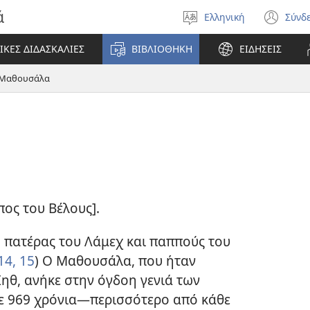
ά
Ελληνική
Σύνδ
Επιλέξτε
(αν
γλώσσα
νέο
ΙΚΕΣ ΔΙΔΑΣΚΑΛΙΕΣ
ΒΙΒΛΙΟΘΗΚΗ
ΕΙΔΗΣΕΙΣ
πα
Μαθουσάλα
ος του Βέλους].
, πατέρας του Λάμεχ και παππούς του
14, 15
) Ο Μαθουσάλα, που ήταν
ηθ, ανήκε στην όγδοη γενιά των
ε 969 χρόνια—περισσότερο από κάθε