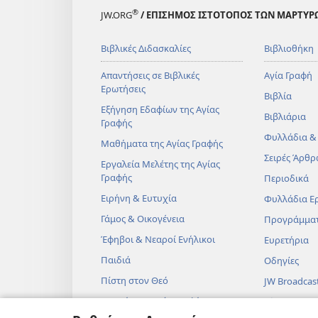
®
JW.ORG
/ ΕΠΙΣΗΜΟΣ ΙΣΤΟΤΟΠΟΣ ΤΩΝ ΜΑΡΤΥΡ
Βιβλικές Διδασκαλίες
Βιβλιοθήκη
Απαντήσεις σε Βιβλικές
Αγία Γραφή
Ερωτήσεις
Βιβλία
Εξήγηση Εδαφίων της Αγίας
Βιβλιάρια
Γραφής
Φυλλάδια &
Μαθήματα της Αγίας Γραφής
Σειρές Άρθρ
Εργαλεία Μελέτης της Αγίας
Γραφής
Περιοδικά
Ειρήνη & Ευτυχία
Φυλλάδια Ε
Γάμος & Οικογένεια
Προγράμμα
Έφηβοι & Νεαροί Ενήλικοι
Ευρετήρια
Παιδιά
Οδηγίες
Πίστη στον Θεό
JW Broadcas
Επιστήμη & Αγία Γραφή
Βίντεο