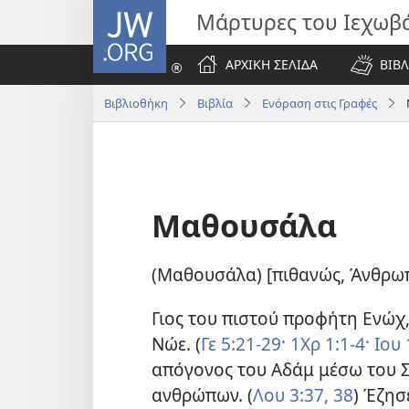
JW.ORG
Μάρτυρες του Ιεχωβ
ΑΡΧΙΚΗ ΣΕΛΙΔΑ
ΒΙΒΛ
Βιβλιοθήκη
Βιβλία
Ενόραση στις Γραφές
Μαθουσάλα
(Μαθουσάλα) [πιθανώς, Άνθρωπ
Γιος του πιστού προφήτη Ενώχ
Νώε. (
Γε 5:21-29·
1Χρ 1:1-4·
Ιου 
απόγονος του Αδάμ μέσω του Σ
ανθρώπων. (
Λου 3:37, 38
) Έζησ