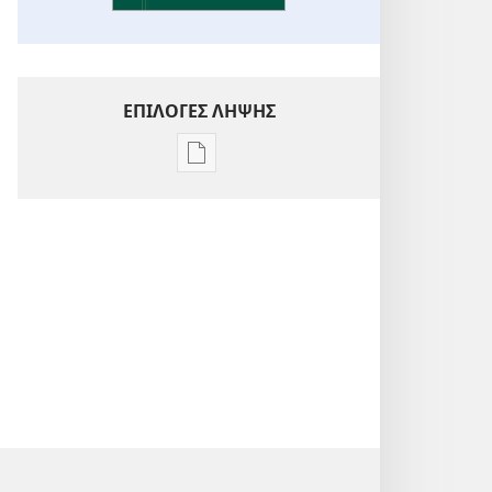
ΕΠΙΛΟΓΕΣ ΛΗΨΗΣ
Επιλογές
λήψης
εκδόσεων
Ενόραση
στις
Γραφές