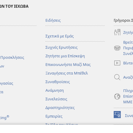
ΩΝ ΤΟΥ ΙΕΧΩΒΑ
Ειδήσεις
Γρήγοροι 
Ζητή
Σχετικά με Εμάς
Βρείτ
Συχνές Ερωτήσεις
Περι
(ανοίγει
Συνέ
Ζητήστε μια Επίσκεψη
νέο
 Προσκλήσεις
παράθυρο
Βίντε
Επικοινωνήστε Μαζί Μας
ων
Ξεναγήσεις στα Μπέθελ
Αναζ
Συναθροίσεις
ργασίας
Ανάμνηση
Πληρ
τα
Επίσ
Συνελεύσεις
ΜΜΕ
Δραστηριότητες
Συν
Εμπειρίες
®
ting
(ανοίγει
νέο
Σε Όλο τον Κόσμο
παράθυρο
ΔΙΑ