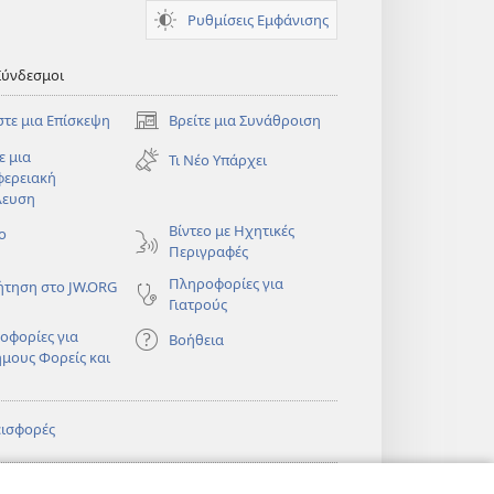
Ρυθμίσεις Εμφάνισης
Σύνδεσμοι
στε μια Επίσκεψη
Βρείτε μια Συνάθροιση
(ανοίγει
νέο
ε μια
Τι Νέο Υπάρχει
παράθυρο)
φερειακή
λευση
)
Βίντεο με Ηχητικές
ο
Περιγραφές
Πληροφορίες για
ήτηση στο JW.ORG
Γιατρούς
οφορίες για
Βοήθεια
ημους Φορείς και
εισφορές
)
ΔΙΚΤΥΑΚΗ
®
JW Hub