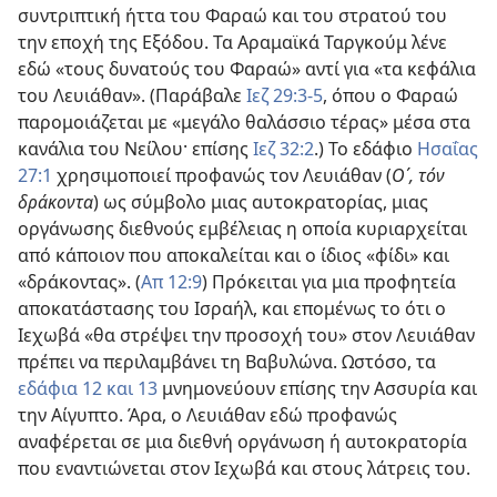
συντριπτική ήττα του Φαραώ και του στρατού του
την εποχή της Εξόδου. Τα Αραμαϊκά Ταργκούμ λένε
εδώ «τους δυνατούς του Φαραώ» αντί για «τα κεφάλια
του Λευιάθαν». (Παράβαλε
Ιεζ 29:3-5
, όπου ο Φαραώ
παρομοιάζεται με «μεγάλο θαλάσσιο τέρας» μέσα στα
κανάλια του Νείλου· επίσης
Ιεζ 32:2
.) Το εδάφιο
Ησαΐας
27:1
χρησιμοποιεί προφανώς τον Λευιάθαν (
Ο΄, τόν
δράκοντα
) ως σύμβολο μιας αυτοκρατορίας, μιας
οργάνωσης διεθνούς εμβέλειας η οποία κυριαρχείται
από κάποιον που αποκαλείται και ο ίδιος «φίδι» και
«δράκοντας». (
Απ 12:9
) Πρόκειται για μια προφητεία
αποκατάστασης του Ισραήλ, και επομένως το ότι ο
Ιεχωβά «θα στρέψει την προσοχή του» στον Λευιάθαν
πρέπει να περιλαμβάνει τη Βαβυλώνα. Ωστόσο, τα
εδάφια 12 και 13
μνημονεύουν επίσης την Ασσυρία και
την Αίγυπτο. Άρα, ο Λευιάθαν εδώ προφανώς
αναφέρεται σε μια διεθνή οργάνωση ή αυτοκρατορία
που εναντιώνεται στον Ιεχωβά και στους λάτρεις του.