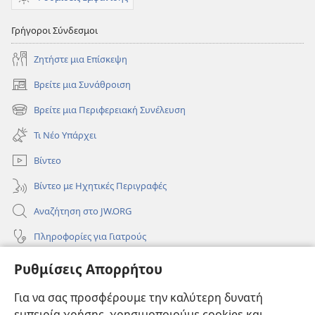
Γρήγοροι Σύνδεσμοι
Ζητήστε μια Επίσκεψη
Βρείτε μια Συνάθροιση
(ανοίγει
νέο
Βρείτε μια Περιφερειακή Συνέλευση
(ανοίγει
παράθυρο)
νέο
Τι Νέο Υπάρχει
παράθυρο)
Βίντεο
Βίντεο με Ηχητικές Περιγραφές
Αναζήτηση στο JW.ORG
Πληροφορίες για Γιατρούς
Πληροφορίες για Επίσημους Φορείς και ΜΜΕ
Ρυθμίσεις Απορρήτου
Βοήθεια
Για να σας προσφέρουμε την καλύτερη δυνατή
εμπειρία χρήσης, χρησιμοποιούμε cookies και