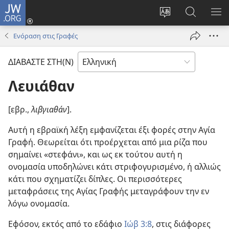
JW.ORG
Σύνδεση
(ανοίγει
Αλλαγή
Αναζήτησ
ΕΜ
νέο
γλώσσας
στο
ΜΕ
Ενόραση στις Γραφές
παράθυρο)
ιστότοπου
JW.ORG
ΔΙΑΒΑΣΤΕ ΣΤΗ(Ν)
Λευιάθαν
[εβρ.,
λιβγιαθάν
].
Αυτή η εβραϊκή λέξη εμφανίζεται έξι φορές στην Αγία
Γραφή. Θεωρείται ότι προέρχεται από μια ρίζα που
σημαίνει «στεφάνι», και ως εκ τούτου αυτή η
ονομασία υποδηλώνει κάτι στριφογυρισμένο, ή αλλιώς
κάτι που σχηματίζει δίπλες. Οι περισσότερες
μεταφράσεις της Αγίας Γραφής μεταγράφουν την εν
λόγω ονομασία.
Εφόσον, εκτός από το εδάφιο
Ιώβ 3:8
, στις διάφορες