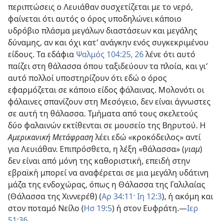
περιπτώσεις ο Λευιάθαν συσχετίζεται με το νερό,
φαίνεται ότι αυτός ο όρος υποδηλώνει κάποιο
υδρόβιο πλάσμα μεγάλων διαστάσεων και μεγάλης
δύναμης, αν και όχι κατ’ ανάγκην ενός συγκεκριμένου
είδους. Τα εδάφια
Ψαλμός 104:25, 26
λένε ότι αυτό
παίζει στη θάλασσα όπου ταξιδεύουν τα πλοία, και γι’
αυτό πολλοί υποστηρίζουν ότι εδώ ο όρος
εφαρμόζεται σε κάποιο είδος φάλαινας. Μολονότι οι
φάλαινες σπανίζουν στη Μεσόγειο, δεν είναι άγνωστες
σε αυτή τη θάλασσα. Τμήματα από τους σκελετούς
δύο φαλαινών εκτίθενται σε μουσείο της Βηρυτού. Η
Αμερικανική Μετάφραση
λέει εδώ «κροκόδειλος» αντί
για Λευιάθαν. Επιπρόσθετα, η λέξη «θάλασσα» (
γιαμ
)
δεν είναι από μόνη της καθοριστική, επειδή στην
εβραϊκή μπορεί να αναφέρεται σε μια μεγάλη υδάτινη
μάζα της ενδοχώρας, όπως η Θάλασσα της Γαλιλαίας
(Θάλασσα της Χιννερέθ) (
Αρ 34:11·
Ιη 12:3
), ή ακόμη και
στον ποταμό Νείλο (
Ησ 19:5
) ή στον Ευφράτη.—
Ιερ
51:36
.