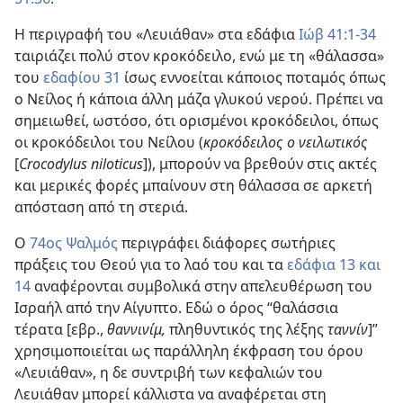
Η περιγραφή του «Λευιάθαν» στα εδάφια
Ιώβ 41:1-34
ταιριάζει πολύ στον κροκόδειλο, ενώ με τη «θάλασσα»
του
εδαφίου 31
ίσως εννοείται κάποιος ποταμός όπως
ο Νείλος ή κάποια άλλη μάζα γλυκού νερού. Πρέπει να
σημειωθεί, ωστόσο, ότι ορισμένοι κροκόδειλοι, όπως
οι κροκόδειλοι του Νείλου (
κροκόδειλος ο νειλωτικός
[
Crocodylus niloticus
]), μπορούν να βρεθούν στις ακτές
και μερικές φορές μπαίνουν στη θάλασσα σε αρκετή
απόσταση από τη στεριά.
Ο
74ος Ψαλμός
περιγράφει διάφορες σωτήριες
πράξεις του Θεού για το λαό του και τα
εδάφια 13 και
14
αναφέρονται συμβολικά στην απελευθέρωση του
Ισραήλ από την Αίγυπτο. Εδώ ο όρος “θαλάσσια
τέρατα [εβρ.,
θαννινίμ,
πληθυντικός της λέξης
ταννίν
]”
χρησιμοποιείται ως παράλληλη έκφραση του όρου
«Λευιάθαν», η δε συντριβή των κεφαλιών του
Λευιάθαν μπορεί κάλλιστα να αναφέρεται στη