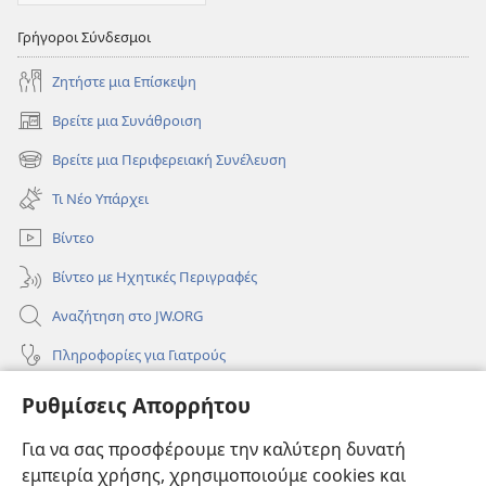
Γρήγοροι Σύνδεσμοι
Ζητήστε μια Επίσκεψη
Βρείτε μια Συνάθροιση
(ανοίγει
νέο
Βρείτε μια Περιφερειακή Συνέλευση
(ανοίγει
παράθυρο)
νέο
Τι Νέο Υπάρχει
παράθυρο)
Βίντεο
Βίντεο με Ηχητικές Περιγραφές
Αναζήτηση στο JW.ORG
Πληροφορίες για Γιατρούς
Πληροφορίες για Επίσημους Φορείς και ΜΜΕ
Ρυθμίσεις Απορρήτου
Βοήθεια
Για να σας προσφέρουμε την καλύτερη δυνατή
εμπειρία χρήσης, χρησιμοποιούμε cookies και