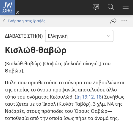
JW.ORG
Σύνδεση
(ανοίγει
Αλλαγή
Αναζήτησ
ΕΜ
νέο
γλώσσας
στο
ΜΕ
Ενόραση στις Γραφές
παράθυρο)
ιστότοπου
JW.ORG
ΔΙΑΒΑΣΤΕ ΣΤΗ(Ν)
Κισλώθ-θαβώρ
(Κισλώθ-θαβώρ) [Οσφύες [δηλαδή πλαγιές] του
Θαβώρ].
Πόλη που οριοθετούσε το σύνορο του Ζαβουλών και
της οποίας το όνομα προφανώς αποτελούσε άλλο
τύπο του ονόματος Κεζουλώθ. (
Ιη 19:12,
18
) Συνήθως
ταυτίζεται με το Ίκσαλ (Κισλότ Ταβόρ), 3 χλμ. ΝΑ της
Ναζαρέτ, στους πρόποδες του Όρους Θαβώρ—
τοποθεσία από την οποία ίσως πήρε το όνομά της.