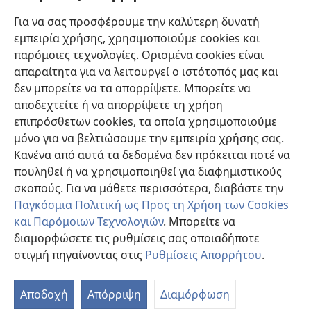
Βοήθεια
Για να σας προσφέρουμε την καλύτερη δυνατή
εμπειρία χρήσης, χρησιμοποιούμε cookies και
Συνεισφορές
(ανοίγει
παρόμοιες τεχνολογίες. Ορισμένα cookies είναι
νέο
απαραίτητα για να λειτουργεί ο ιστότοπός μας και
παράθυρο)
ΔΙΑΔΙΚΤΥΑΚΗ ΒΙΒΛΙΟΘΗΚΗ της Σκοπιάς™
δεν μπορείτε να τα απορρίψετε. Μπορείτε να
(ανοίγει
αποδεχτείτε ή να απορρίψετε τη χρήση
νέο
®
JW Hub
παράθυρο)
επιπρόσθετων cookies, τα οποία χρησιμοποιούμε
(ανοίγει
νέο
μόνο για να βελτιώσουμε την εμπειρία χρήσης σας.
®
JW Library
παράθυρο)
Κανένα από αυτά τα δεδομένα δεν πρόκειται ποτέ να
πουληθεί ή να χρησιμοποιηθεί για διαφημιστικούς
Βιβλιοθήκη της Σκοπιάς
σκοπούς. Για να μάθετε περισσότερα, διαβάστε την
Παγκόσμια Πολιτική ως Προς τη Χρήση των Cookies
και Παρόμοιων Τεχνολογιών
. Μπορείτε να
διαμορφώσετε τις ρυθμίσεις σας οποιαδήποτε
Copyright
© 2026 Watch Tower Bible and Tract Society of Pennsylvania.
στιγμή πηγαίνοντας στις
Ρυθμίσεις Απορρήτου
.
ΟΡΟΙ ΧΡΗΣΗΣ
|
ΠΟΛΙΤΙΚΗ ΑΠΟΡΡΗΤΟΥ
|
ΡΥΘΜΙΣΕΙΣ ΑΠΟΡΡΗΤΟΥ
Αποδοχή
Απόρριψη
Διαμόρφωση