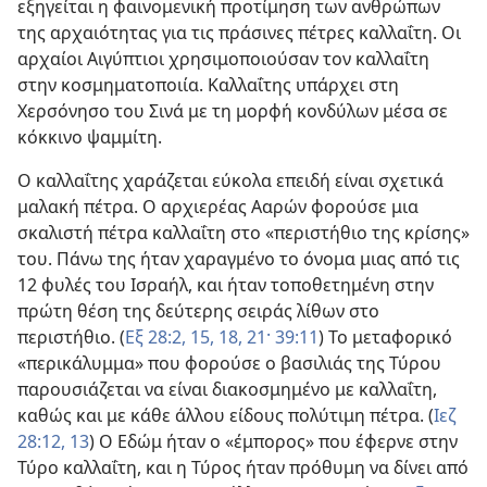
εξηγείται η φαινομενική προτίμηση των ανθρώπων
της αρχαιότητας για τις πράσινες πέτρες καλλαΐτη. Οι
αρχαίοι Αιγύπτιοι χρησιμοποιούσαν τον καλλαΐτη
στην κοσμηματοποιία. Καλλαΐτης υπάρχει στη
Χερσόνησο του Σινά με τη μορφή κονδύλων μέσα σε
κόκκινο ψαμμίτη.
Ο καλλαΐτης χαράζεται εύκολα επειδή είναι σχετικά
μαλακή πέτρα. Ο αρχιερέας Ααρών φορούσε μια
σκαλιστή πέτρα καλλαΐτη στο «περιστήθιο της κρίσης»
του. Πάνω της ήταν χαραγμένο το όνομα μιας από τις
12 φυλές του Ισραήλ, και ήταν τοποθετημένη στην
πρώτη θέση της δεύτερης σειράς λίθων στο
περιστήθιο. (
Εξ 28:2,
15,
18,
21·
39:11
) Το μεταφορικό
«περικάλυμμα» που φορούσε ο βασιλιάς της Τύρου
παρουσιάζεται να είναι διακοσμημένο με καλλαΐτη,
καθώς και με κάθε άλλου είδους πολύτιμη πέτρα. (
Ιεζ
28:12, 13
) Ο Εδώμ ήταν ο «έμπορος» που έφερνε στην
Τύρο καλλαΐτη, και η Τύρος ήταν πρόθυμη να δίνει από