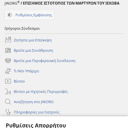
®
JW.ORG
/ ΕΠΙΣΗΜΟΣ ΙΣΤΟΤΟΠΟΣ ΤΩΝ ΜΑΡΤΥΡΩΝ ΤΟΥ ΙΕΧΩΒΑ
Ρυθμίσεις Εμφάνισης
Γρήγοροι Σύνδεσμοι
Ζητήστε μια Επίσκεψη
Βρείτε μια Συνάθροιση
(ανοίγει
νέο
Βρείτε μια Περιφερειακή Συνέλευση
(ανοίγει
παράθυρο)
νέο
Τι Νέο Υπάρχει
παράθυρο)
Βίντεο
Βίντεο με Ηχητικές Περιγραφές
Αναζήτηση στο JW.ORG
Πληροφορίες για Γιατρούς
Πληροφορίες για Επίσημους Φορείς και ΜΜΕ
Ρυθμίσεις Απορρήτου