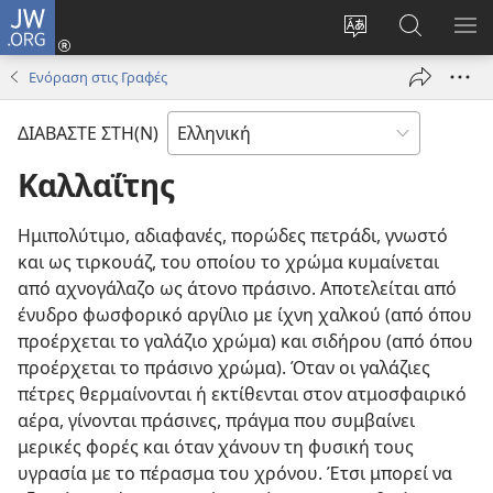
JW.ORG
Σύνδεση
(ανοίγει
Αλλαγή
Αναζήτησ
ΕΜ
νέο
γλώσσας
στο
ΜΕ
Ενόραση στις Γραφές
παράθυρο)
ιστότοπου
JW.ORG
ΔΙΑΒΑΣΤΕ ΣΤΗ(Ν)
Καλλαΐτης
Ημιπολύτιμο, αδιαφανές, πορώδες πετράδι, γνωστό
και ως τιρκουάζ, του οποίου το χρώμα κυμαίνεται
από αχνογάλαζο ως άτονο πράσινο. Αποτελείται από
ένυδρο φωσφορικό αργίλιο με ίχνη χαλκού (από όπου
προέρχεται το γαλάζιο χρώμα) και σιδήρου (από όπου
προέρχεται το πράσινο χρώμα). Όταν οι γαλάζιες
πέτρες θερμαίνονται ή εκτίθενται στον ατμοσφαιρικό
αέρα, γίνονται πράσινες, πράγμα που συμβαίνει
μερικές φορές και όταν χάνουν τη φυσική τους
υγρασία με το πέρασμα του χρόνου. Έτσι μπορεί να