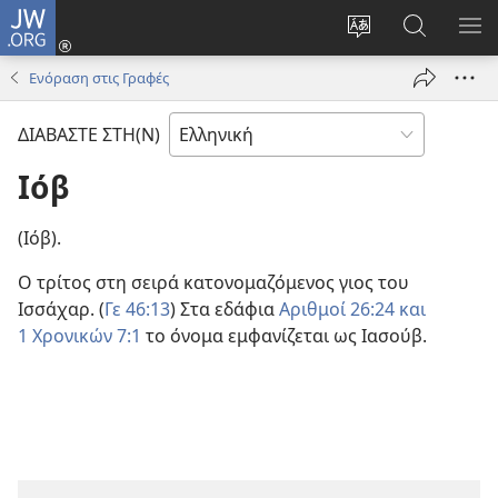
JW.ORG
Σύνδεση
(ανοίγει
Αλλαγή
Αναζήτησ
ΕΜ
νέο
γλώσσας
στο
ΜΕ
Ενόραση στις Γραφές
παράθυρο)
ιστότοπου
JW.ORG
ΔΙΑΒΑΣΤΕ ΣΤΗ(Ν)
Ιόβ
(Ιόβ).
Ο τρίτος στη σειρά κατονομαζόμενος γιος του
Ισσάχαρ. (
Γε 46:13
) Στα εδάφια
Αριθμοί 26:24 και
1 Χρονικών 7:1
το όνομα εμφανίζεται ως Ιασούβ.