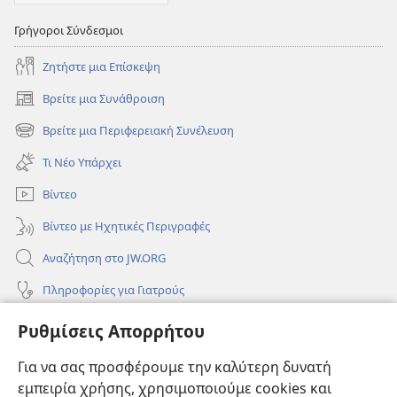
Γρήγοροι Σύνδεσμοι
Ζητήστε μια Επίσκεψη
Βρείτε μια Συνάθροιση
(ανοίγει
νέο
Βρείτε μια Περιφερειακή Συνέλευση
(ανοίγει
παράθυρο)
νέο
Τι Νέο Υπάρχει
παράθυρο)
Βίντεο
Βίντεο με Ηχητικές Περιγραφές
Αναζήτηση στο JW.ORG
Πληροφορίες για Γιατρούς
Πληροφορίες για Επίσημους Φορείς και ΜΜΕ
Ρυθμίσεις Απορρήτου
Βοήθεια
Για να σας προσφέρουμε την καλύτερη δυνατή
εμπειρία χρήσης, χρησιμοποιούμε cookies και