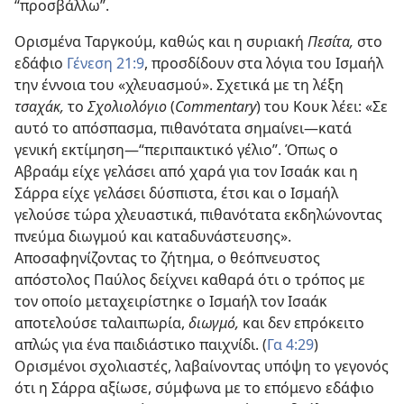
“προσβάλλω”.
Ορισμένα Ταργκούμ, καθώς και η συριακή
Πεσίτα,
στο
εδάφιο
Γένεση 21:9
, προσδίδουν στα λόγια του Ισμαήλ
την έννοια του «χλευασμού». Σχετικά με τη λέξη
τσαχάκ,
το
Σχολιολόγιο
(
Commentary
) του Κουκ λέει: «Σε
αυτό το απόσπασμα, πιθανότατα σημαίνει—κατά
γενική εκτίμηση—“περιπαικτικό γέλιο”. Όπως ο
Αβραάμ είχε γελάσει από χαρά για τον Ισαάκ και η
Σάρρα είχε γελάσει δύσπιστα, έτσι και ο Ισμαήλ
γελούσε τώρα χλευαστικά, πιθανότατα εκδηλώνοντας
πνεύμα διωγμού και καταδυνάστευσης».
Αποσαφηνίζοντας το ζήτημα, ο θεόπνευστος
απόστολος Παύλος δείχνει καθαρά ότι ο τρόπος με
τον οποίο μεταχειρίστηκε ο Ισμαήλ τον Ισαάκ
αποτελούσε ταλαιπωρία,
διωγμό,
και δεν επρόκειτο
απλώς για ένα παιδιάστικο παιχνίδι. (
Γα 4:29
)
Ορισμένοι σχολιαστές, λαβαίνοντας υπόψη το γεγονός
ότι η Σάρρα αξίωσε, σύμφωνα με το επόμενο εδάφιο