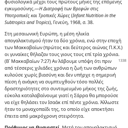
φυσιολογικά μέχρι τους πρώτους μήνες της επόμενης
εγκυμοσύνης.—
Η Διατροφή των Βρεφών στις
Υποτροπικές και Τροπικές Χώρες
(
Infant Nutrition in the
Subtropics and Tropics
), Γενεύη, 1968, σ. 38.
Στη μεσαιωνική Ευρώπη, η μέση ηλικία
απογαλακτισμού ήταν τα δύο χρόνια, ενώ στην εποχή
των Μακκαβαίων (πρώτος και δεύτερος αιώνας Π.Κ.Χ.)
οι γυναίκες θήλαζαν τους γιους τους επί τρία χρόνια.
(Β΄ Μακκαβαίων 7:27) Αν λάβουμε υπόψη ότι πριν
από τέσσερις χιλιάδες χρόνια η ζωή των ανθρώπων
κυλούσε χωρίς βιασύνη και δεν υπήρχε η σημερινή
πίεση ή ανάγκη να συμπτυχθούν τόσο πολλές
δραστηριότητες στο συντομευμένο μήκος της ζωής,
εύκολα καταλαβαίνουμε γιατί η Σάρρα θα μπορούσε
να είχε θηλάσει τον Ισαάκ επί πέντε χρόνια. Άλλωστε
ήταν το μοναχοπαίδι της, το οποίο είχε αποκτήσει
έπειτα από μακρόχρονη στειρότητα.
Πρόθυμος να Θυσιαστεί.
Μετά τον απογαλακτισμό