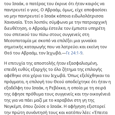
του Ισαάκ, ο πατέρας του έκρινε ότι ήταν καιρός να
παντρευτεί ο γιος. Ο Αβραάμ, όμως, είχε αποφασίσει
να μην παντρευτεί ο Ισαάκ κάποια ειδωλολάτρισσα
Χαναναία. Έτσι λοιπόν, σύμφωνα με την πατριαρχική
διευθέτηση, ο Αβραάμ έστειλε τον έμπιστο υπηρέτη
του σπιτικού του πίσω στους συγγενείς στη
Μεσοποταμία με σκοπό να επιλέξει μια γυναίκα
σημιτικής καταγωγής που να λατρεύει και εκείνη τον
Θεό του Αβραάμ, τον Ιεχωβά.—
Γε 24:1-9
.
Η επιτυχία της αποστολής ήταν εξασφαλισμένη,
επειδή ευθύς εξαρχής το όλο ζήτημα της επιλογής
αφέθηκε στα χέρια του Ιεχωβά. Όπως εξελίχθηκαν τα
πράγματα, η επιλογή του Θεού αποδείχτηκε ότι ήταν η
εξαδέλφη του Ισαάκ, η Ρεβέκκα, η οποία με τη σειρά
της άφησε πρόθυμα τους συγγενείς και την οικογένειά
της για να πάει μαζί με το καραβάνι στη γη της
Νεγκέμπ, όπου ζούσε ο Ισαάκ. Η αφήγηση εξιστορεί
την πρώτη συνάντησή τους και κατόπιν λέει: «Έπειτα