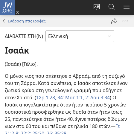
JW.ORG
Σύνδεση
(ανοίγει
Αλλαγή
Αναζήτησ
ΕΜ
νέο
γλώσσας
στο
ΜΕ
Ενόραση στις Γραφές
παράθυρο)
ιστότοπου
JW.ORG
ΔΙΑΒΑΣΤΕ ΣΤΗ(Ν)
Ισαάκ
(Ισαάκ) [Γέλιο].
Ο μόνος γιος που απέκτησε ο Αβραάμ από τη σύζυγό
του τη Σάρρα. Κατά συνέπεια, ο Ισαάκ αποτέλεσε έναν
ζωτικό κρίκο στη γενεαλογική γραμμή που οδήγησε
στον Χριστό. (
1Χρ 1:28,
34·
Ματ 1:1, 2·
Λου 3:34
) Ο
Ισαάκ απογαλακτίστηκε όταν ήταν περίπου 5 χρονών,
ουσιαστικά προσφέρθηκε ως θυσία όταν ήταν ίσως
25, παντρεύτηκε όταν ήταν 40, έγινε πατέρας δίδυμων
γιων στα 60 του και πέθανε σε ηλικία 180 ετών.—
Γε
21:2-8·
22:2·
25:20,
26·
35:28
.