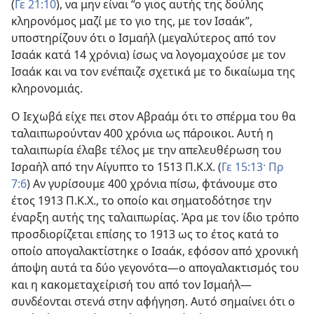
(
Γε 21:10
), να μην είναι “ο γιος αυτής της δούλης
κληρονόμος μαζί με το γιο της, με τον Ισαάκ”,
υποστηρίζουν ότι ο Ισμαήλ (μεγαλύτερος από τον
Ισαάκ κατά 14 χρόνια) ίσως να λογομαχούσε με τον
Ισαάκ και να τον ενέπαιζε σχετικά με το δικαίωμα της
κληρονομιάς.
Ο Ιεχωβά είχε πει στον Αβραάμ ότι το σπέρμα του θα
ταλαιπωρούνταν 400 χρόνια ως πάροικοι. Αυτή η
ταλαιπωρία έλαβε τέλος με την απελευθέρωση του
Ισραήλ από την Αίγυπτο το 1513 Π.Κ.Χ. (
Γε 15:13·
Πρ
7:6
) Αν γυρίσουμε 400 χρόνια πίσω, φτάνουμε στο
έτος 1913 Π.Κ.Χ., το οποίο και σηματοδότησε την
έναρξη αυτής της ταλαιπωρίας. Άρα με τον ίδιο τρόπο
προσδιορίζεται επίσης το 1913 ως το έτος κατά το
οποίο απογαλακτίστηκε ο Ισαάκ, εφόσον από χρονική
άποψη αυτά τα δύο γεγονότα—ο απογαλακτισμός του
και η κακομεταχείρισή του από τον Ισμαήλ—
συνδέονται στενά στην αφήγηση. Αυτό σημαίνει ότι ο