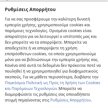
Πληροφορίες για Επίσημους Φορείς και ΜΜΕ
Ρυθμίσεις Απορρήτου
Βοήθεια
Για να σας προσφέρουμε την καλύτερη δυνατή
εμπειρία χρήσης, χρησιμοποιούμε cookies και
Συνεισφορές
(ανοίγει
παρόμοιες τεχνολογίες. Ορισμένα cookies είναι
νέο
απαραίτητα για να λειτουργεί ο ιστότοπός μας και
παράθυρο)
ΔΙΑΔΙΚΤΥΑΚΗ ΒΙΒΛΙΟΘΗΚΗ της Σκοπιάς™
δεν μπορείτε να τα απορρίψετε. Μπορείτε να
(ανοίγει
αποδεχτείτε ή να απορρίψετε τη χρήση
νέο
®
JW Hub
παράθυρο)
επιπρόσθετων cookies, τα οποία χρησιμοποιούμε
(ανοίγει
νέο
μόνο για να βελτιώσουμε την εμπειρία χρήσης σας.
®
JW Library
παράθυρο)
Κανένα από αυτά τα δεδομένα δεν πρόκειται ποτέ να
πουληθεί ή να χρησιμοποιηθεί για διαφημιστικούς
Βιβλιοθήκη της Σκοπιάς
σκοπούς. Για να μάθετε περισσότερα, διαβάστε την
Παγκόσμια Πολιτική ως Προς τη Χρήση των Cookies
και Παρόμοιων Τεχνολογιών
. Μπορείτε να
διαμορφώσετε τις ρυθμίσεις σας οποιαδήποτε
Copyright
© 2026 Watch Tower Bible and Tract Society of Pennsylvania.
στιγμή πηγαίνοντας στις
Ρυθμίσεις Απορρήτου
.
ΟΡΟΙ ΧΡΗΣΗΣ
|
ΠΟΛΙΤΙΚΗ ΑΠΟΡΡΗΤΟΥ
|
ΡΥΘΜΙΣΕΙΣ ΑΠΟΡΡΗΤΟΥ