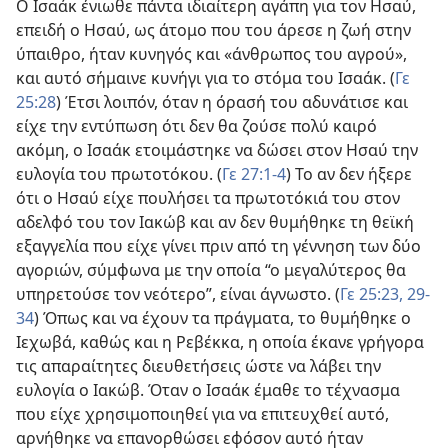
Ο Ισαάκ ένιωθε πάντα ιδιαίτερη αγάπη για τον Ησαύ,
επειδή ο Ησαύ, ως άτομο που του άρεσε η ζωή στην
ύπαιθρο, ήταν κυνηγός και «άνθρωπος του αγρού»,
και αυτό σήμαινε κυνήγι για το στόμα του Ισαάκ. (
Γε
25:28
) Έτσι λοιπόν, όταν η όρασή του αδυνάτισε και
είχε την εντύπωση ότι δεν θα ζούσε πολύ καιρό
ακόμη, ο Ισαάκ ετοιμάστηκε να δώσει στον Ησαύ την
ευλογία του πρωτοτόκου. (
Γε 27:1-4
) Το αν δεν ήξερε
ότι ο Ησαύ είχε πουλήσει τα πρωτοτόκιά του στον
αδελφό του τον Ιακώβ και αν δεν θυμήθηκε τη θεϊκή
εξαγγελία που είχε γίνει πριν από τη γέννηση των δύο
αγοριών, σύμφωνα με την οποία “ο μεγαλύτερος θα
υπηρετούσε τον νεότερο”, είναι άγνωστο. (
Γε 25:23,
29-
34
) Όπως και να έχουν τα πράγματα, το θυμήθηκε ο
Ιεχωβά, καθώς και η Ρεβέκκα, η οποία έκανε γρήγορα
τις απαραίτητες διευθετήσεις ώστε να λάβει την
ευλογία ο Ιακώβ. Όταν ο Ισαάκ έμαθε το τέχνασμα
που είχε χρησιμοποιηθεί για να επιτευχθεί αυτό,
αρνήθηκε να επανορθώσει εφόσον αυτό ήταν