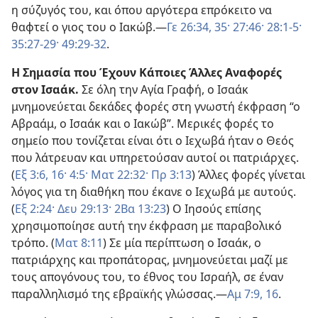
η σύζυγός του, και όπου αργότερα επρόκειτο να
θαφτεί ο γιος του ο Ιακώβ.—
Γε 26:34, 35·
27:46·
28:1-5·
35:27-29·
49:29-32
.
Η Σημασία που Έχουν Κάποιες Άλλες Αναφορές
στον Ισαάκ.
Σε όλη την Αγία Γραφή, ο Ισαάκ
μνημονεύεται δεκάδες φορές στη γνωστή έκφραση “ο
Αβραάμ, ο Ισαάκ και ο Ιακώβ”. Μερικές φορές το
σημείο που τονίζεται είναι ότι ο Ιεχωβά ήταν ο Θεός
που λάτρευαν και υπηρετούσαν αυτοί οι πατριάρχες.
(
Εξ 3:6,
16·
4:5·
Ματ 22:32·
Πρ 3:13
) Άλλες φορές γίνεται
λόγος για τη διαθήκη που έκανε ο Ιεχωβά με αυτούς.
(
Εξ 2:24·
Δευ 29:13·
2Βα 13:23
) Ο Ιησούς επίσης
χρησιμοποίησε αυτή την έκφραση με παραβολικό
τρόπο. (
Ματ 8:11
) Σε μία περίπτωση ο Ισαάκ, ο
πατριάρχης και προπάτορας, μνημονεύεται μαζί με
τους απογόνους του, το έθνος του Ισραήλ, σε έναν
παραλληλισμό της εβραϊκής γλώσσας.—
Αμ 7:9,
16
.