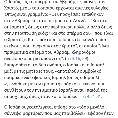
Ο Ισαάκ, ως το σπέρμα του Αβραάμ, εξεικόνιζε τον
Χριστό, μέσω του οποίου έρχονται αιώνιες ευλογίες.
Όπως είναι γραμμένο: «Οι υποσχέσεις ειπώθηκαν
στον Αβραάμ και στο σπέρμα του. Δεν λέει: “Και στα
σπέρματα”, όπως στην περίπτωση πολλών, αλλά όπως
στην περίπτωση ενός: “Και στο σπέρμα σου”, που είναι
ο Χριστός». Κατ’ επέκταση, ο Ισαάκ εξεικόνιζε επίσης
εκείνους που “ανήκουν στον Χριστό”, οι οποίοι “είναι
πραγματικά σπέρμα του Αβραάμ, κληρονόμοι
αναφορικά με μια υπόσχεση”. (
Γα 3:16,
29
)
Επιπρόσθετα, τα δύο αγόρια, ο Ισαάκ και ο Ισμαήλ,
μαζί με τις μητέρες τους, «αποτελούν συμβολικό
δράμα». Ενώ ο φυσικός Ισραήλ (όπως ο Ισμαήλ)
«γεννήθηκε με τον τρόπο της σάρκας», εκείνοι που
συνθέτουν τον πνευματικό Ισραήλ είναι «παιδιά της
υπόσχεσης, όπως ήταν και ο Ισαάκ».—
Γα 4:21-31
.
Ο Ισαάκ συγκαταλέγεται επίσης στο «τόσο μεγάλο
σύννεφο μαρτύρων που μας περιβάλλει», εφόσον ήταν