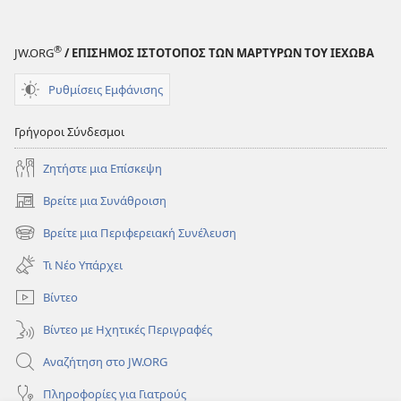
®
JW.ORG
/ ΕΠΙΣΗΜΟΣ ΙΣΤΟΤΟΠΟΣ ΤΩΝ ΜΑΡΤΥΡΩΝ ΤΟΥ ΙΕΧΩΒΑ
Ρυθμίσεις Εμφάνισης
Γρήγοροι Σύνδεσμοι
Ζητήστε μια Επίσκεψη
Βρείτε μια Συνάθροιση
(ανοίγει
νέο
Βρείτε μια Περιφερειακή Συνέλευση
(ανοίγει
παράθυρο)
νέο
Τι Νέο Υπάρχει
παράθυρο)
Βίντεο
Βίντεο με Ηχητικές Περιγραφές
Αναζήτηση στο JW.ORG
Πληροφορίες για Γιατρούς