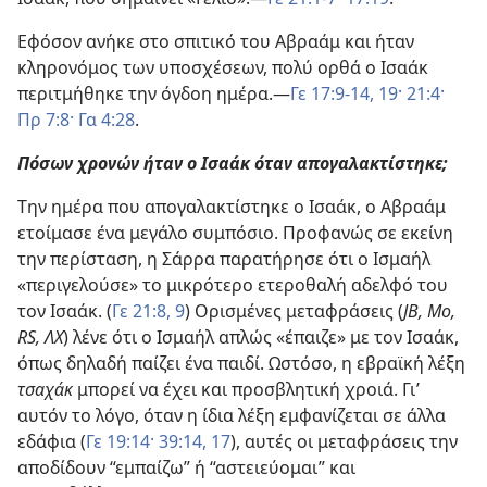
Εφόσον ανήκε στο σπιτικό του Αβραάμ και ήταν
κληρονόμος των υποσχέσεων, πολύ ορθά ο Ισαάκ
περιτμήθηκε την όγδοη ημέρα.—
Γε 17:9-14,
19·
21:4·
Πρ 7:8·
Γα 4:28
.
Πόσων χρονών ήταν ο Ισαάκ όταν απογαλακτίστηκε;
Την ημέρα που απογαλακτίστηκε ο Ισαάκ, ο Αβραάμ
ετοίμασε ένα μεγάλο συμπόσιο. Προφανώς σε εκείνη
την περίσταση, η Σάρρα παρατήρησε ότι ο Ισμαήλ
«περιγελούσε» το μικρότερο ετεροθαλή αδελφό του
τον Ισαάκ. (
Γε 21:8, 9
) Ορισμένες μεταφράσεις (
JB, Mo,
RS, ΛΧ
) λένε ότι ο Ισμαήλ απλώς «έπαιζε» με τον Ισαάκ,
όπως δηλαδή παίζει ένα παιδί. Ωστόσο, η εβραϊκή λέξη
τσαχάκ
μπορεί να έχει και προσβλητική χροιά. Γι’
αυτόν το λόγο, όταν η ίδια λέξη εμφανίζεται σε άλλα
εδάφια (
Γε 19:14·
39:14,
17
), αυτές οι μεταφράσεις την
αποδίδουν “εμπαίζω” ή “αστειεύομαι” και