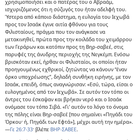
χρησιμοποιήσει και ο πατέρας του ο Αβραάμ,
ισχυριζόμενος ότι η σύζυγός του ήταν αδελφή του.
Ύστερα από κάποιο διάστημα, η ευλογία του Ιεχωβά
προς τον Ισαάκ έγινε αιτία φθόνου για τους
Φιλισταίους, πράγμα που τον ανάγκασε να
μετακινηθεί, πρώτα προς την κοιλάδα του χειμάρρου
των Γεράρων και κατόπιν προς τη Βηρ-σαβεέ, στις
παρυφές της άνυδρης περιοχής της Νεγκέμπ. Ενόσω
βρισκόταν εκεί, ήρθαν οι Φιλισταίοι, οι οποίοι ήταν
προηγουμένως εχθρικοί, ζητώντας να κάνουν “έναν
όρκο υποχρέωσης”, δηλαδή συνθήκη ειρήνης, με τον
Ισαάκ, επειδή, όπως αναγνώρισαν: «Εσύ, τώρα, είσαι ο
ευλογημένος από τον Ιεχωβά». Σε αυτόν τον τόπο οι
άντρες του έσκαψαν και βρήκαν νερό και ο Ισαάκ
ονόμασε τον τόπο Σιβά. «Γι’ αυτόν το λόγο το όνομα
της πόλης είναι Βηρ-σαβεέ [που σημαίνει «Πηγάδι του
Όρκου· ή, Πηγάδι των Εφτά»], μέχρι αυτή την ημέρα».
—
Γε 26:7-33
· βλέπε
ΒΗΡ-ΣΑΒΕΕ
.