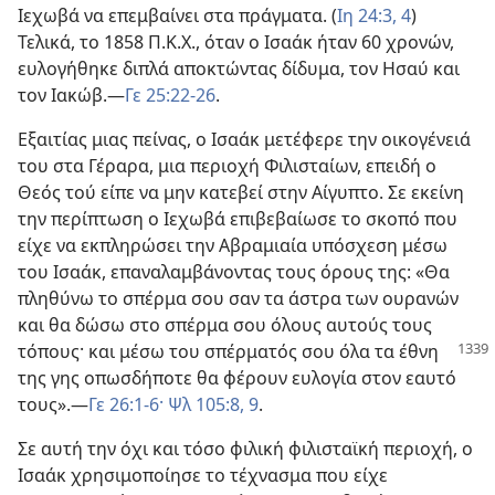
Ιεχωβά να επεμβαίνει στα πράγματα. (
Ιη 24:3, 4
)
Τελικά, το 1858 Π.Κ.Χ., όταν ο Ισαάκ ήταν 60 χρονών,
ευλογήθηκε διπλά αποκτώντας δίδυμα, τον Ησαύ και
τον Ιακώβ.—
Γε 25:22-26
.
Εξαιτίας μιας πείνας, ο Ισαάκ μετέφερε την οικογένειά
του στα Γέραρα, μια περιοχή Φιλισταίων, επειδή ο
Θεός τού είπε να μην κατεβεί στην Αίγυπτο. Σε εκείνη
την περίπτωση ο Ιεχωβά επιβεβαίωσε το σκοπό που
είχε να εκπληρώσει την Αβραμιαία υπόσχεση μέσω
του Ισαάκ, επαναλαμβάνοντας τους όρους της: «Θα
πληθύνω το σπέρμα σου σαν τα άστρα των ουρανών
και θα δώσω στο σπέρμα σου όλους αυτούς τους
τόπους· και μέσω του σπέρματός σου όλα τα
έθνη
της γης οπωσδήποτε θα φέρουν ευλογία στον εαυτό
τους».—
Γε 26:1-6·
Ψλ 105:8, 9
.
Σε αυτή την όχι και τόσο φιλική φιλισταϊκή περιοχή, ο
Ισαάκ χρησιμοποίησε το τέχνασμα που είχε