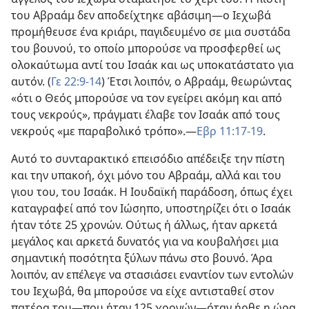
του Αβραάμ δεν αποδείχτηκε αβάσιμη—ο Ιεχωβά
προμήθευσε ένα κριάρι, παγιδευμένο σε μια συστάδα
του βουνού, το οποίο μπορούσε να προσφερθεί ως
ολοκαύτωμα αντί του Ισαάκ και ως υποκατάστατο για
αυτόν. (
Γε 22:9-14
) Έτσι λοιπόν, ο Αβραάμ, θεωρώντας
«ότι ο Θεός μπορούσε να τον εγείρει ακόμη και από
τους νεκρούς», πράγματι έλαβε τον Ισαάκ από τους
νεκρούς «με παραβολικό τρόπο».—
Εβρ 11:17-19
.
Αυτό το συνταρακτικό επεισόδιο απέδειξε την πίστη
και την υπακοή, όχι μόνο του Αβραάμ, αλλά και του
γιου του, του Ισαάκ. Η Ιουδαϊκή παράδοση, όπως έχει
καταγραφεί από τον Ιώσηπο, υποστηρίζει ότι ο Ισαάκ
ήταν τότε 25 χρονών. Ούτως ή άλλως, ήταν αρκετά
μεγάλος και αρκετά δυνατός για να κουβαλήσει μια
σημαντική ποσότητα ξύλων πάνω στο βουνό. Άρα
λοιπόν, αν επέλεγε να στασιάσει εναντίον των εντολών
του Ιεχωβά, θα μπορούσε να είχε αντισταθεί στον
πατέρα του—που ήταν 125 χρονών—όταν ήρθε η ώρα