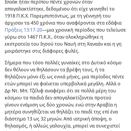
Ισαάκ ήταν περίπου πέντε χρονών όταν
απογαλακτίστηκε, δεδομένου ότι είχε γεννηθεί το
1918 Π.Κ.Χ. Παρεμπιπτόντως, με τη γέννησή του
άρχισαν τα 450 χρόνια που αναφέρονται στα εδάφια
Πράξεις 13:17-20
—μια χρονική περίοδος που τελείωσε
γύρω στο 1467 Π.Κ.Χ., όταν ολοκληρώθηκε η
εκστρατεία του Ιησού του Ναυή στη Χαναάν και η γη
μοιράστηκε στις διάφορες φυλές.
Σήμερα που τόσο πολλές γυναίκες στο Δυτικό κόσμο
δεν θέλουν να θηλάσουν τα βρέφη τους, ή τα
θηλάζουν μόνο έξι ως εννιά μήνες, μια περίοδος πέντε
ετών μπορεί να φαίνεται υπερβολικά μεγάλη. Αλλά ο
Δρ Ντ. Μπ. Τζέλιφ αναφέρει ότι σε πολλά μέρη του
κόσμου τα παιδιά δεν απογαλακτίζονται προτού
γίνουν ενάμιση ως δύο χρονών, ενώ στην Αραβία η
μητέρα συνηθίζεται να θηλάζει το παιδί της επί ένα
διάστημα 13 ως 32 μηνών. Από ιατρική άποψη, ο
θηλασμός, ή αλλιώς γαλουχία, μπορεί να συνεχιστεί