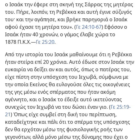
ο Ισαάκ την έφερε στη σκηνή της Σάρρας της μητέρας
του. Πήρε, λοιπόν, τη Ρεβέκκα και αυτή έγινε σύζυγός
του· και την αγάπησε, και βρήκε παρηγοριά ο Ισαάκ
αφού έχασε τη μητέρα του». (
Γε 24:10-67
) Εφόσον ο
Ισαάκ ήταν 40 χρονών, ο γάμος έλαβε χώρα το
1878 Π.Κ.Χ.—
Γε 25:20
.
Από την ιστορία του Ισαάκ μαθαίνουμε ότι η Ρεβέκκα
ήταν στείρα επί 20 χρόνια. Αυτό έδωσε στον Ισαάκ την
ευκαιρία να δείξει αν και αυτός, όπως ο πατέρας του,
είχε πίστη στην υπόσχεση του Ιεχωβά, σύμφωνα με
την οποία Εκείνος θα ευλογούσε όλες τις οικογένειες
της γης μέσω ενός σπέρματος που ήταν ακόμη
αγέννητο, και ο Ισαάκ το έδειξε αυτό ικετεύοντας
συνεχώς τον Ιεχωβά να του δώσει έναν γιο. (
Γε 25:19-
21
) Όπως είχε συμβεί στη δική του περίπτωση,
καταδείχτηκε και πάλι ότι το σπέρμα της υπόσχεσης
δεν θα ερχόταν μέσω της φυσιολογικής ροής των
γεγονότων, αλλά μόνο μέσω της δύναμης που έχει ο