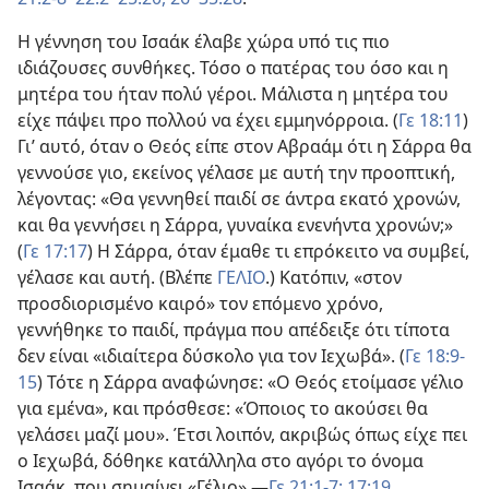
Η γέννηση του Ισαάκ έλαβε χώρα υπό τις πιο
ιδιάζουσες συνθήκες. Τόσο ο πατέρας του όσο και η
μητέρα του ήταν πολύ γέροι. Μάλιστα η μητέρα του
είχε πάψει προ πολλού να έχει εμμηνόρροια. (
Γε 18:11
)
Γι’ αυτό, όταν ο Θεός είπε στον Αβραάμ ότι η Σάρρα θα
γεννούσε γιο, εκείνος γέλασε με αυτή την προοπτική,
λέγοντας: «Θα γεννηθεί παιδί σε άντρα εκατό χρονών,
και θα γεννήσει η Σάρρα, γυναίκα ενενήντα χρονών;»
(
Γε 17:17
) Η Σάρρα, όταν έμαθε τι επρόκειτο να συμβεί,
γέλασε και αυτή. (Βλέπε
ΓΕΛΙΟ
.) Κατόπιν, «στον
προσδιορισμένο καιρό» τον επόμενο χρόνο,
γεννήθηκε το παιδί, πράγμα που απέδειξε ότι τίποτα
δεν είναι «ιδιαίτερα δύσκολο για τον Ιεχωβά». (
Γε 18:9-
15
) Τότε η Σάρρα αναφώνησε: «Ο Θεός ετοίμασε γέλιο
για εμένα», και πρόσθεσε: «Όποιος το ακούσει θα
γελάσει μαζί μου». Έτσι λοιπόν, ακριβώς όπως είχε πει
ο Ιεχωβά, δόθηκε κατάλληλα στο αγόρι το όνομα
Ισαάκ, που σημαίνει «Γέλιο».—
Γε 21:1-7·
17:19
.