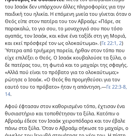
του Ισαάκ δεν υπάρχουν άλλες πληροφορίες για την
παιδική του ηλικία. Η επόμενη μνεία του γίνεται όταν ο
Θεός είπε στον πατέρα του τον Αβραάμ: «Πάρε, σε
παρακαλώ, το γιο σου, το μοναχογιό σου που τόσο
αγαπάς, τον Ισαάκ, και κάνε ένα ταξίδι στη γη Μοριά,
και εκεί πρόσφερέ τον ως ολοκαύτωμα». (
Γε 22:1, 2
)
Ύστερα από τριήμερη πορεία, ήρθαν στον τόπο που
είχε επιλέξει ο Θεός. Ο Ισαάκ κουβαλούσε τα ξύλα, ο
δε πατέρας του, τη φωτιά και το μαχαίρι της σφαγής.
«Αλλά πού είναι το πρόβατο για το ολοκαύτωμα;»
ρώτησε ο Ισαάκ. «Ο Θεός θα προμηθεύσει για τον
εαυτό του το πρόβατο» ήταν η απάντηση.—
Γε 22:3-8,
14
.
Αφού έφτασαν στον καθορισμένο τόπο, έχτισαν ένα
θυσιαστήριο και τοποθέτησαν τα ξύλα. Κατόπιν ο
Αβραάμ έδεσε τον Ισαάκ χειροπόδαρα και τον έβαλε
πάνω στα ξύλα. Όταν ο Αβραάμ σήκωσε το μαχαίρι, ο
άγγελος του Ιεχωβά σταμάτησε το χέρι του. Η πίστη