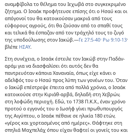
αναμφίβολα το θέλημα του Ιεχωβά στο συγκεκριμένο
ζήτημα. Ο Ισαάκ προφήτευσε επίσης ότι ο Ησαύ και οι
απόγονοί του θα κατοικούσαν μακριά από τους
εύφορους αγρούς, ότι θα ζούσαν από το σπαθί τους
και τελικά θα έσπαζαν από τον τράχηλό τους το ζυγό
της υποδούλωσης στον Ιακώβ.—
Γε 27:5-40·
Ρω 9:10-13
·
βλέπε
ΗΣΑΥ
.
Στη συνέχεια, ο Ισαάκ έστειλε τον Ιακώβ στην Παδάν-
αράμ για να διασφαλίσει ότι αυτός δεν θα
παντρευόταν κάποια Χαναναία, όπως είχε κάνει ο
αδελφός του ο Ησαύ προς λύπη των γονέων του. Όταν
ο Ιακώβ επέστρεψε έπειτα από πολλά χρόνια, ο Ισαάκ
κατοικούσε στην Κιριάθ-αρβά, δηλαδή στη Χεβρών,
στη λοφώδη περιοχή. Εδώ, το 1738 Π.Κ.Χ., έναν χρόνο
προτού ο εγγονός του ο Ιωσήφ γίνει πρωθυπουργός
της Αιγύπτου, ο Ισαάκ πέθανε σε ηλικία 180 ετών,
«γέρος και χορτασμένος από ημέρες». Θάφτηκε στη
σπηλιά Μαχπελάχ όπου είχαν θαφτεί οι γονείς του και