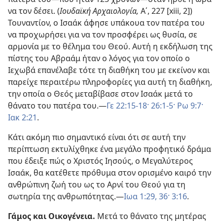
να τον δέσει. (
Ιουδαϊκή Αρχαιολογία,
Α΄, 227 [xiii, 2])
Τουναντίον, ο Ισαάκ άφησε υπάκουα τον πατέρα του
να προχωρήσει για να τον προσφέρει ως θυσία, σε
αρμονία με το θέλημα του Θεού. Αυτή η εκδήλωση της
πίστης του Αβραάμ ήταν ο λόγος για τον οποίο ο
Ιεχωβά επανέλαβε τότε τη διαθήκη του με εκείνον και
παρείχε περαιτέρω πληροφορίες για αυτή τη διαθήκη,
την οποία ο Θεός μεταβίβασε στον Ισαάκ μετά το
θάνατο του πατέρα του.—
Γε 22:15-18·
26:1-5·
Ρω 9:7·
Ιακ 2:21
.
Κάτι ακόμη πιο σημαντικό είναι ότι σε αυτή την
περίπτωση εκτυλίχθηκε ένα μεγάλο προφητικό δράμα
που έδειξε πώς ο Χριστός Ιησούς, ο Μεγαλύτερος
Ισαάκ, θα κατέθετε πρόθυμα στον ορισμένο καιρό την
ανθρώπινη ζωή του ως το Αρνί του Θεού για τη
σωτηρία της ανθρωπότητας.—
Ιωα 1:29,
36·
3:16
.
Γάμος και Οικογένεια.
Μετά το θάνατο της μητέρας