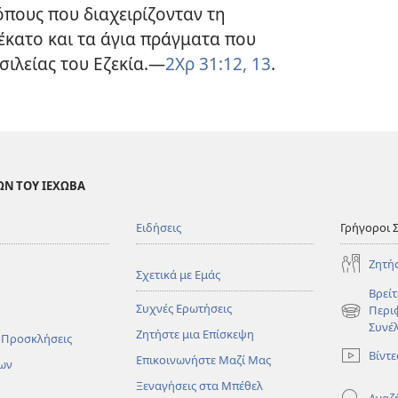
όπους που διαχειρίζονταν τη
έκατο και τα άγια πράγματα που
σιλείας του Εζεκία.—
2Χρ 31:12, 13
.
ΩΝ ΤΟΥ ΙΕΧΩΒΑ
Ειδήσεις
Γρήγοροι 
Ζητή
Σχετικά με Εμάς
Βρείτ
Συχνές Ερωτήσεις
Περι
(ανοίγει
Συνέ
Ζητήστε μια Επίσκεψη
νέο
 Προσκλήσεις
παράθυρο
Βίντε
Επικοινωνήστε Μαζί Μας
ων
Ξεναγήσεις στα Μπέθελ
Αναζ