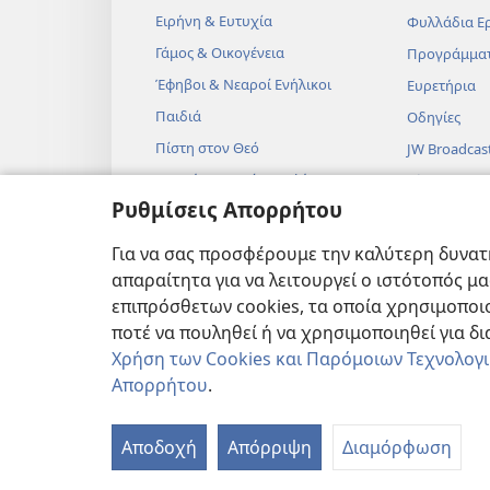
Ειρήνη & Ευτυχία
Φυλλάδια Ε
Γάμος & Οικογένεια
Προγράμμα
Έφηβοι & Νεαροί Ενήλικοι
Ευρετήρια
Παιδιά
Οδηγίες
Πίστη στον Θεό
JW Broadcas
Επιστήμη & Αγία Γραφή
Βίντεο
Ρυθμίσεις Απορρήτου
Ιστορία & Αγία Γραφή
Μουσική
Ηχητικά Δρ
Για να σας προσφέρουμε την καλύτερη δυνατή
Δραματοποιη
απαραίτητα για να λειτουργεί ο ιστότοπός μ
Αναγνώσεις
επιπρόσθετων cookies, τα οποία χρησιμοποιο
ποτέ να πουληθεί ή να χρησιμοποιηθεί για δ
Χρήση των Cookies και Παρόμοιων Τεχνολογ
Απορρήτου
.
Copyright
© 2026 Watch Tower Bibl
Αποδοχή
Απόρριψη
Διαμόρφωση