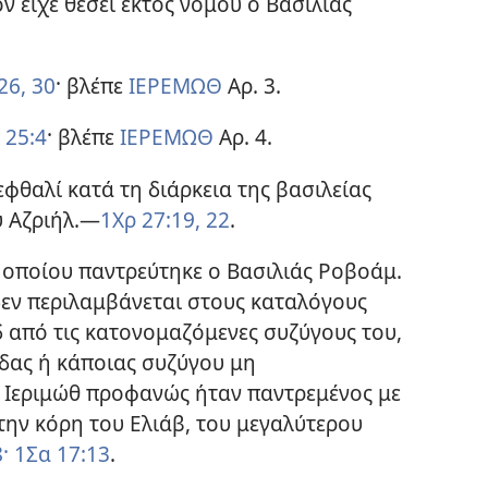
ν είχε θέσει εκτός νόμου ο Βασιλιάς
26,
30
· βλέπε
ΙΕΡΕΜΩΘ
Αρ. 3.
25:4
· βλέπε
ΙΕΡΕΜΩΘ
Αρ. 4.
φθαλί κατά τη διάρκεια της βασιλείας
υ Αζριήλ.—
1Χρ 27:19,
22
.
υ οποίου παντρεύτηκε ο Βασιλιάς Ροβοάμ.
δεν περιλαμβάνεται στους καταλόγους
 από τις κατονομαζόμενες συζύγους του,
ίδας ή κάποιας συζύγου μη
Ο Ιεριμώθ προφανώς ήταν παντρεμένος με
 την κόρη του Ελιάβ, του μεγαλύτερου
·
1Σα 17:13
.