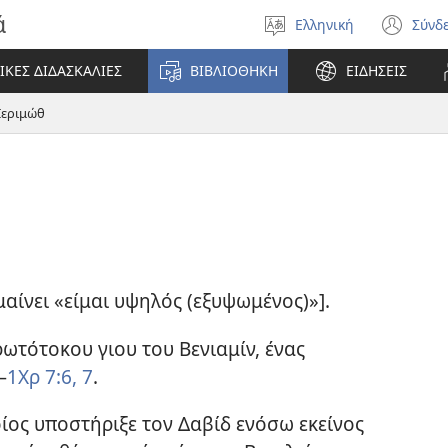
ά
Ελληνική
Σύνδ
Επιλέξτε
(αν
γλώσσα
νέο
ΙΚΕΣ ΔΙΔΑΣΚΑΛΙΕΣ
ΒΙΒΛΙΟΘΗΚΗ
ΕΙΔΗΣΕΙΣ
πα
Ιεριμώθ
μαίνει «είμαι υψηλός (εξυψωμένος)»].
ρωτότοκου γιου του Βενιαμίν, ένας
—
1Χρ 7:6, 7
.
ίος υποστήριξε τον Δαβίδ ενόσω εκείνος