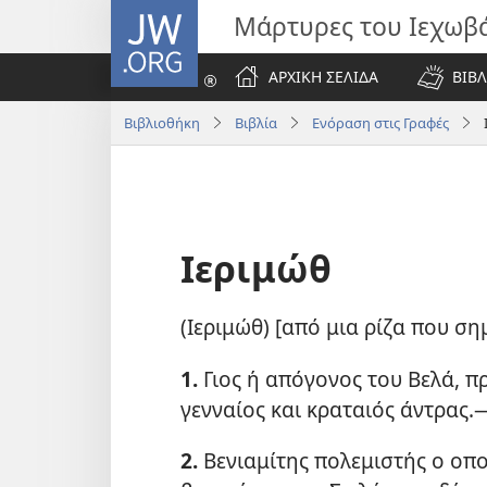
JW.ORG
Μάρτυρες του Ιεχωβ
ΑΡΧΙΚΗ ΣΕΛΙΔΑ
ΒΙΒΛ
Βιβλιοθήκη
Βιβλία
Ενόραση στις Γραφές
Ιεριμώθ
(Ιεριμώθ) [από μια ρίζα που ση
1.
Γιος ή απόγονος του Βελά, π
γενναίος και κραταιός άντρας.
2.
Βενιαμίτης πολεμιστής ο οπο