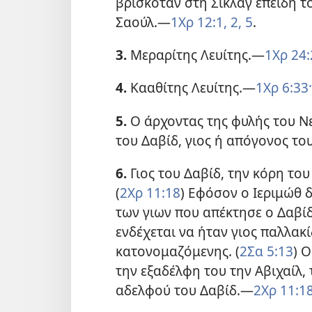
βρισκόταν στη Σικλάγ επειδή το
Σαούλ.—
1Χρ 12:1, 2,
5
.
3.
Μεραρίτης Λευίτης.—
1Χρ 24:
4.
Κααθίτης Λευίτης.—
1Χρ 6:33·
5.
Ο άρχοντας της φυλής του Νε
του Δαβίδ, γιος ή απόγονος το
6.
Γιος του Δαβίδ, την κόρη το
(
2Χρ 11:18
) Εφόσον ο Ιεριμώθ 
των γιων που απέκτησε ο Δαβίδ
ενδέχεται να ήταν γιος παλλακ
κατονομαζόμενης. (
2Σα 5:13
) 
την εξαδέλφη του την Αβιχαίλ,
αδελφού του Δαβίδ.—
2Χρ 11:18