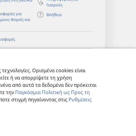
Γιατρούς
οφορίες για
Βοήθεια
ημους Φορείς και
εισφορές
)
ΔΙΚΤΥΑΚΗ
®
JW Hub
(ανοίγει
ΛΙΟΘΗΚΗ της
νέο
πιάς™
τεχνολογίες. Ορισμένα cookies είναι
παράθυρο)
)
Βιβλιοθήκη της
®
ibrary
τείτε ή να απορρίψετε τη χρήση
Σκοπιάς
νένα από αυτά τα δεδομένα δεν πρόκειται
στε την
Παγκόσμια Πολιτική ως Προς τη
ποτε στιγμή πηγαίνοντας στις
Ρυθμίσεις
ΗΤΟΥ
|
ΡΥΘΜΙΣΕΙΣ ΑΠΟΡΡΗΤΟΥ