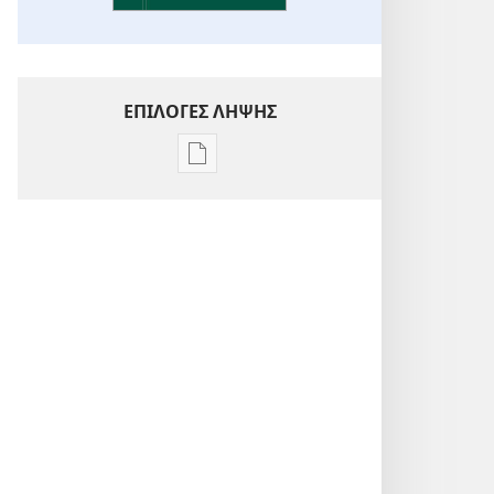
ΕΠΙΛΟΓΕΣ ΛΗΨΗΣ
Επιλογές
λήψης
εκδόσεων
Ενόραση
στις
Γραφές