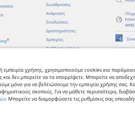
Συναθροίσεις
ργασίας
Ανάμνηση
Πληρ
τα
Επίσ
Συνελεύσεις
ΜΜΕ
Δραστηριότητες
Συν
Εμπειρίες
®
ting
(ανοίγει
νέο
Σε Όλο τον Κόσμο
παράθυρο
ΔΙΑ
ΒΙΒ
(ανοίγει
Σκο
άματα
νέο
 εμπειρία χρήσης, χρησιμοποιούμε cookies και παρόμοιες 
παράθυρο
JW L
μένες Βιβλικές
ας και δεν μπορείτε να τα απορρίψετε. Μπορείτε να αποδεχ
ύμε μόνο για να βελτιώσουμε την εμπειρία χρήσης σας. Κα
ιαφημιστικούς σκοπούς. Για να μάθετε περισσότερα, διαβά
ιών
. Μπορείτε να διαμορφώσετε τις ρυθμίσεις σας οποιαδή
e and Tract Society of Pennsylvania.
ΟΡΟΙ ΧΡΗΣΗΣ
|
ΠΟΛΙΤΙΚΗ ΑΠΟΡΡ