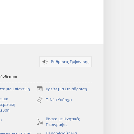
Ρυθμίσεις Εμφάνισης
Σύνδεσμοι
στε μια Επίσκεψη
Βρείτε μια Συνάθροιση
(ανοίγει
νέο
ε μια
Τι Νέο Υπάρχει
παράθυρο)
φερειακή
λευση
)
Βίντεο με Ηχητικές
ο
Περιγραφές
Πληροφορίες για
ήτηση στο JW.ORG