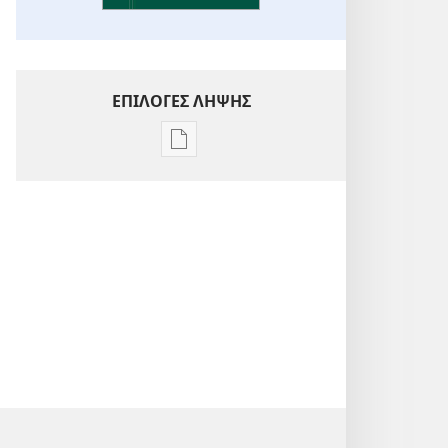
ΕΠΙΛΟΓΕΣ ΛΗΨΗΣ
Επιλογές
λήψης
εκδόσεων
Ενόραση
στις
Γραφές