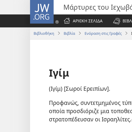
JW.ORG
Μάρτυρες του Ιεχωβ
ΑΡΧΙΚΗ ΣΕΛΙΔΑ
ΒΙΒΛ
Βιβλιοθήκη
Βιβλία
Ενόραση στις Γραφές
Ιγίμ
(Ιγίμ) [Σωροί Ερειπίων].
Προφανώς, συντετμημένος τύπο
οποία προσδιόριζε μια τοποθε
στρατοπέδευσαν οι Ισραηλίτες