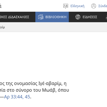
ά
Ελληνική
Σύνδ
Επιλέξτε
(αν
γλώσσα
νέο
ΙΚΕΣ ΔΙΔΑΣΚΑΛΙΕΣ
ΒΙΒΛΙΟΘΗΚΗ
ΕΙΔΗΣΕΙΣ
πα
Ιγίμ
ς της ονομασίας Ιγέ-αβαρίμ, η
σία στο σύνορο του Μωάβ, όπου
.—
Αρ 33:44, 45
.