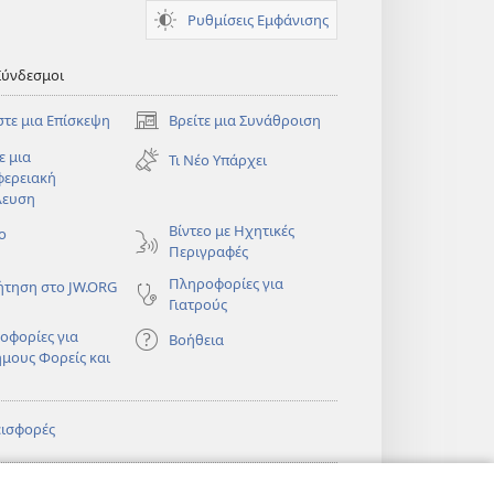
Ρυθμίσεις Εμφάνισης
Σύνδεσμοι
στε μια Επίσκεψη
Βρείτε μια Συνάθροιση
(ανοίγει
νέο
ε μια
Τι Νέο Υπάρχει
παράθυρο)
φερειακή
λευση
)
Βίντεο με Ηχητικές
ο
Περιγραφές
Πληροφορίες για
ήτηση στο JW.ORG
Γιατρούς
οφορίες για
Βοήθεια
ημους Φορείς και
εισφορές
)
ΔΙΚΤΥΑΚΗ
®
JW Hub