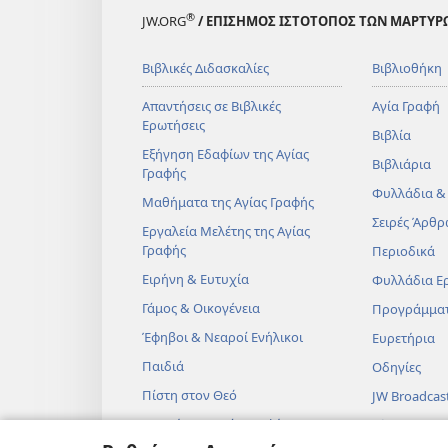
®
JW.ORG
/ ΕΠΙΣΗΜΟΣ ΙΣΤΟΤΟΠΟΣ ΤΩΝ ΜΑΡΤΥΡ
Βιβλικές Διδασκαλίες
Βιβλιοθήκη
Απαντήσεις σε Βιβλικές
Αγία Γραφή
Ερωτήσεις
Βιβλία
Εξήγηση Εδαφίων της Αγίας
Βιβλιάρια
Γραφής
Φυλλάδια &
Μαθήματα της Αγίας Γραφής
Σειρές Άρθρ
Εργαλεία Μελέτης της Αγίας
Γραφής
Περιοδικά
Ειρήνη & Ευτυχία
Φυλλάδια Ε
Γάμος & Οικογένεια
Προγράμμα
Έφηβοι & Νεαροί Ενήλικοι
Ευρετήρια
Παιδιά
Οδηγίες
Πίστη στον Θεό
JW Broadcas
Επιστήμη & Αγία Γραφή
Βίντεο