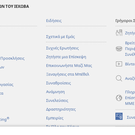
ΩΝ ΤΟΥ ΙΕΧΩΒΑ
Ειδήσεις
Γρήγοροι 
Ζητή
Σχετικά με Εμάς
Βρείτ
Συχνές Ερωτήσεις
Περι
(ανοίγει
Συνέ
Ζητήστε μια Επίσκεψη
νέο
 Προσκλήσεις
παράθυρο
Βίντε
Επικοινωνήστε Μαζί Μας
ων
Ξεναγήσεις στα Μπέθελ
Αναζ
Συναθροίσεις
ργασίας
Ανάμνηση
Πληρ
τα
Επίσ
Συνελεύσεις
ΜΜΕ
Δραστηριότητες
Συν
Εμπειρίες
®
ting
(ανοίγει
νέο
Σε Όλο τον Κόσμο
παράθυρο
ΔΙΑ