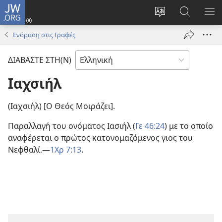
JW.ORG
Σύνδεση
(ανοίγει
Αλλαγή
Αναζήτησ
ΕΜ
νέο
γλώσσας
στο
ΜΕ
Ενόραση στις Γραφές
παράθυρο)
ιστότοπου
JW.ORG
ΔΙΑΒΑΣΤΕ ΣΤΗ(Ν)
Ιαχσιήλ
(Ιαχσιήλ) [Ο Θεός Μοιράζει].
Παραλλαγή του ονόματος Ιασιήλ (
Γε 46:24
) με το οποίο
αναφέρεται ο πρώτος κατονομαζόμενος γιος του
Νεφθαλί.—
1Χρ 7:13
.