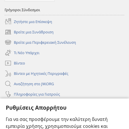
Γρήγοροι Σύνδεσμοι
Ζητήστε μια Επίσκεψη
Βρείτε μια Συνάθροιση
(ανοίγει
νέο
Βρείτε μια Περιφερειακή Συνέλευση
(ανοίγει
παράθυρο)
νέο
Τι Νέο Υπάρχει
παράθυρο)
Βίντεο
Βίντεο με Ηχητικές Περιγραφές
Αναζήτηση στο JW.ORG
Πληροφορίες για Γιατρούς
Πληροφορίες για Επίσημους Φορείς και ΜΜΕ
Ρυθμίσεις Απορρήτου
Βοήθεια
Για να σας προσφέρουμε την καλύτερη δυνατή
εμπειρία χρήσης, χρησιμοποιούμε cookies και