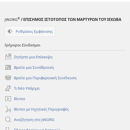
®
JW.ORG
/ ΕΠΙΣΗΜΟΣ ΙΣΤΟΤΟΠΟΣ ΤΩΝ ΜΑΡΤΥΡΩΝ ΤΟΥ ΙΕΧΩΒΑ
Ρυθμίσεις Εμφάνισης
Γρήγοροι Σύνδεσμοι
Ζητήστε μια Επίσκεψη
Βρείτε μια Συνάθροιση
(ανοίγει
νέο
Βρείτε μια Περιφερειακή Συνέλευση
(ανοίγει
παράθυρο)
νέο
Τι Νέο Υπάρχει
παράθυρο)
Βίντεο
Βίντεο με Ηχητικές Περιγραφές
Αναζήτηση στο JW.ORG
Πληροφορίες για Γιατρούς