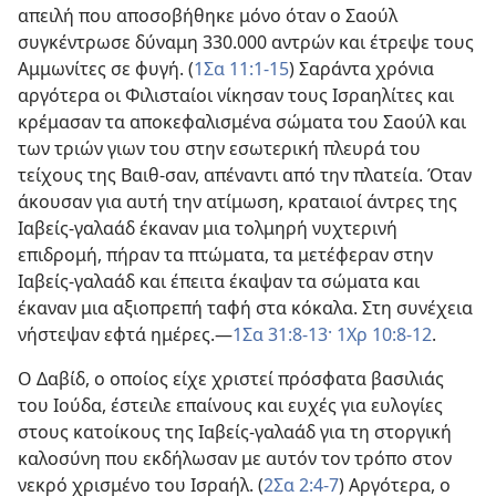
απειλή που αποσοβήθηκε μόνο όταν ο Σαούλ
συγκέντρωσε δύναμη 330.000 αντρών και έτρεψε τους
Αμμωνίτες σε φυγή. (
1Σα 11:1-15
) Σαράντα χρόνια
αργότερα οι Φιλισταίοι νίκησαν τους Ισραηλίτες και
κρέμασαν τα αποκεφαλισμένα σώματα του Σαούλ και
των τριών γιων του στην εσωτερική πλευρά του
τείχους της Βαιθ-σαν, απέναντι από την πλατεία. Όταν
άκουσαν για αυτή την ατίμωση, κραταιοί άντρες της
Ιαβείς-γαλαάδ έκαναν μια τολμηρή νυχτερινή
επιδρομή, πήραν τα πτώματα, τα μετέφεραν στην
Ιαβείς-γαλαάδ και έπειτα έκαψαν τα σώματα και
έκαναν μια αξιοπρεπή ταφή στα κόκαλα. Στη συνέχεια
νήστεψαν εφτά ημέρες.—
1Σα 31:8-13·
1Χρ 10:8-12
.
Ο Δαβίδ, ο οποίος είχε χριστεί πρόσφατα βασιλιάς
του Ιούδα, έστειλε επαίνους και ευχές για ευλογίες
στους κατοίκους της Ιαβείς-γαλαάδ για τη στοργική
καλοσύνη που εκδήλωσαν με αυτόν τον τρόπο στον
νεκρό χρισμένο του Ισραήλ. (
2Σα 2:4-7
) Αργότερα, ο