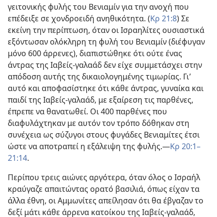
γειτονικής φυλής του Βενιαμίν για την ανοχή που
επέδειξε σε χονδροειδή ανηθικότητα. (
Κρ 21:8
) Σε
εκείνη την περίπτωση, όταν οι Ισραηλίτες ουσιαστικά
εξόντωσαν ολόκληρη τη φυλή του Βενιαμίν (διέφυγαν
μόνο 600 άρρενες), διαπιστώθηκε ότι ούτε ένας
άντρας της Ιαβείς-γαλαάδ δεν είχε συμμετάσχει στην
απόδοση αυτής της δικαιολογημένης τιμωρίας. Γι’
αυτό και αποφασίστηκε ότι κάθε άντρας, γυναίκα και
παιδί της Ιαβείς-γαλαάδ, με εξαίρεση τις παρθένες,
έπρεπε να θανατωθεί. Οι 400 παρθένες που
διαφυλάχτηκαν με αυτόν τον τρόπο δόθηκαν στη
συνέχεια ως σύζυγοι στους φυγάδες Βενιαμίτες έτσι
ώστε να αποτραπεί η εξάλειψη της φυλής.—
Κρ 20:1–
21:14
.
Περίπου τρεις αιώνες αργότερα, όταν όλος ο Ισραήλ
κραύγαζε απαιτώντας ορατό βασιλιά, όπως είχαν τα
άλλα έθνη, οι Αμμωνίτες απείλησαν ότι θα έβγαζαν το
δεξί μάτι κάθε άρρενα κατοίκου της Ιαβείς-γαλαάδ,