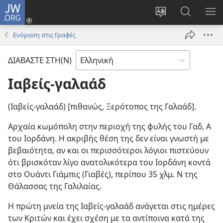
JW.ORG
Σύνδεση
(ανοίγει
Αλλαγή
Αναζήτησ
ΕΜ
νέο
γλώσσας
στο
ΜΕ
Ενόραση στις Γραφές
παράθυρο)
ιστότοπου
JW.ORG
ΔΙΑΒΑΣΤΕ ΣΤΗ(Ν)
Ιαβείς-γαλαάδ
(Ιαβείς-γαλαάδ) [πιθανώς, Ξερότοπος της Γαλαάδ].
Αρχαία κωμόπολη στην περιοχή της φυλής του Γαδ, Α
του Ιορδάνη. Η ακριβής θέση της δεν είναι γνωστή με
βεβαιότητα, αν και οι περισσότεροι λόγιοι πιστεύουν
ότι βρισκόταν λίγο ανατολικότερα του Ιορδάνη κοντά
στο Ουάντι Γιάμπις (Γιαβές), περίπου 35 χλμ. Ν της
Θάλασσας της Γαλιλαίας.
Η πρώτη μνεία της Ιαβείς-γαλαάδ ανάγεται στις ημέρες
των Κριτών και έχει σχέση με τα αντίποινα κατά της