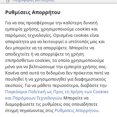
Πληροφορίες για Επίσημους Φορείς και ΜΜΕ
Ρυθμίσεις Απορρήτου
Βοήθεια
Για να σας προσφέρουμε την καλύτερη δυνατή
εμπειρία χρήσης, χρησιμοποιούμε cookies και
Συνεισφορές
(ανοίγει
παρόμοιες τεχνολογίες. Ορισμένα cookies είναι
νέο
απαραίτητα για να λειτουργεί ο ιστότοπός μας και
παράθυρο)
ΔΙΑΔΙΚΤΥΑΚΗ ΒΙΒΛΙΟΘΗΚΗ της Σκοπιάς™
δεν μπορείτε να τα απορρίψετε. Μπορείτε να
(ανοίγει
αποδεχτείτε ή να απορρίψετε τη χρήση
νέο
®
JW Hub
παράθυρο)
επιπρόσθετων cookies, τα οποία χρησιμοποιούμε
(ανοίγει
νέο
μόνο για να βελτιώσουμε την εμπειρία χρήσης σας.
®
JW Library
παράθυρο)
Κανένα από αυτά τα δεδομένα δεν πρόκειται ποτέ να
πουληθεί ή να χρησιμοποιηθεί για διαφημιστικούς
Βιβλιοθήκη της Σκοπιάς
σκοπούς. Για να μάθετε περισσότερα, διαβάστε την
Παγκόσμια Πολιτική ως Προς τη Χρήση των Cookies
και Παρόμοιων Τεχνολογιών
. Μπορείτε να
διαμορφώσετε τις ρυθμίσεις σας οποιαδήποτε
Copyright
© 2026 Watch Tower Bible and Tract Society of Pennsylvania.
στιγμή πηγαίνοντας στις
Ρυθμίσεις Απορρήτου
.
ΟΡΟΙ ΧΡΗΣΗΣ
|
ΠΟΛΙΤΙΚΗ ΑΠΟΡΡΗΤΟΥ
|
ΡΥΘΜΙΣΕΙΣ ΑΠΟΡΡΗΤΟΥ