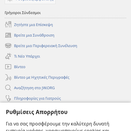
Γρήγοροι Σύνδεσμοι
Ζητήστε μια Επίσκεψη
Βρείτε μια Συνάθροιση
(ανοίγει
νέο
Βρείτε μια Περιφερειακή Συνέλευση
(ανοίγει
παράθυρο)
νέο
Τι Νέο Υπάρχει
παράθυρο)
Βίντεο
Βίντεο με Ηχητικές Περιγραφές
Αναζήτηση στο JW.ORG
Πληροφορίες για Γιατρούς
Πληροφορίες για Επίσημους Φορείς και ΜΜΕ
Ρυθμίσεις Απορρήτου
Βοήθεια
Για να σας προσφέρουμε την καλύτερη δυνατή
εμπειρία χρήσης, χρησιμοποιούμε cookies και