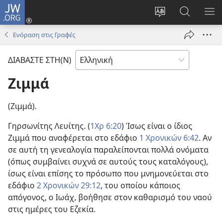
JW.ORG
Σύνδεση
(ανοίγει
Αλλαγή
Αναζήτησ
ΕΜ
νέο
γλώσσας
στο
ΜΕ
Ενόραση στις Γραφές
παράθυρο)
ιστότοπου
JW.ORG
ΔΙΑΒΑΣΤΕ ΣΤΗ(Ν)
Ζιμμά
(Ζιμμά).
Γηρσωνίτης Λευίτης. (
1Χρ 6:20
) Ίσως είναι ο ίδιος
Ζιμμά που αναφέρεται στο εδάφιο
1 Χρονικών 6:42
. Αν
σε αυτή τη γενεαλογία παραλείπονται πολλά ονόματα
(όπως συμβαίνει συχνά σε αυτούς τους καταλόγους),
ίσως είναι επίσης το πρόσωπο που μνημονεύεται στο
εδάφιο
2 Χρονικών 29:12
, του οποίου κάποιος
απόγονος, ο Ιωάχ, βοήθησε στον καθαρισμό του ναού
στις ημέρες του Εζεκία.