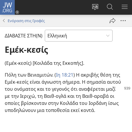
JW.ORG
Σύνδεση
(ανοίγει
Αλλαγή
Αναζήτησ
ΕΜ
νέο
γλώσσας
στο
ΜΕ
Ενόραση στις Γραφές
παράθυρο)
ιστότοπου
JW.ORG
ΔΙΑΒΑΣΤΕ ΣΤΗ(Ν)
Εμέκ-κεσίς
(Εμέκ-κεσίς) [Κοιλάδα της Εκκοπής].
Πόλη των Βενιαμιτών. (
Ιη 18:21
) Η ακριβής θέση της
Εμέκ-κεσίς είναι άγνωστη σήμερα. Η σημασία αυτού
του ονόματος και το γεγονός ότι αναφέρεται
μαζί
με την Ιεριχώ, τη Βαιθ-ογλά και τη Βαιθ-αραβά οι
οποίες βρίσκονταν στην Κοιλάδα του Ιορδάνη ίσως
υποδηλώνουν μια τοποθεσία εκεί κοντά.