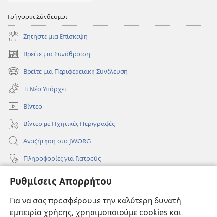
Γρήγοροι Σύνδεσμοι
Ζητήστε μια Επίσκεψη
Βρείτε μια Συνάθροιση
(ανοίγει
νέο
Βρείτε μια Περιφερειακή Συνέλευση
(ανοίγει
παράθυρο)
νέο
Τι Νέο Υπάρχει
παράθυρο)
Βίντεο
Βίντεο με Ηχητικές Περιγραφές
Αναζήτηση στο JW.ORG
Πληροφορίες για Γιατρούς
Πληροφορίες για Επίσημους Φορείς και ΜΜΕ
Ρυθμίσεις Απορρήτου
Βοήθεια
Για να σας προσφέρουμε την καλύτερη δυνατή
εμπειρία χρήσης, χρησιμοποιούμε cookies και