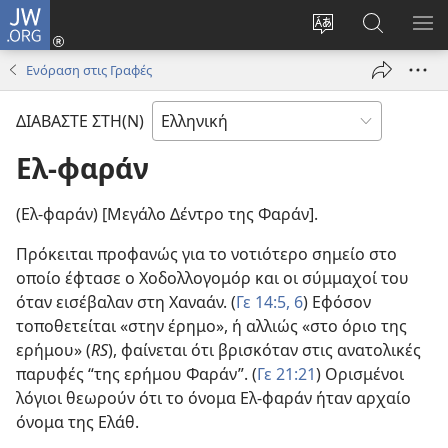
JW.ORG
Σύνδεση
(ανοίγει
Αλλαγή
Αναζήτησ
ΕΜ
νέο
γλώσσας
στο
ΜΕ
Ενόραση στις Γραφές
παράθυρο)
ιστότοπου
JW.ORG
ΔΙΑΒΑΣΤΕ ΣΤΗ(Ν)
Ελ-φαράν
(Ελ-φαράν) [Μεγάλο Δέντρο της Φαράν].
Πρόκειται προφανώς για το νοτιότερο σημείο στο
οποίο έφτασε ο Χοδολλογομόρ και οι σύμμαχοί του
όταν εισέβαλαν στη Χαναάν. (
Γε 14:5, 6
) Εφόσον
τοποθετείται «στην έρημο», ή αλλιώς «στο όριο της
ερήμου» (
RS
), φαίνεται ότι βρισκόταν στις ανατολικές
παρυφές “της ερήμου Φαράν”. (
Γε 21:21
) Ορισμένοι
λόγιοι θεωρούν ότι το όνομα Ελ-φαράν ήταν αρχαίο
όνομα της Ελάθ.