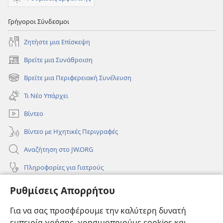
Γρήγοροι Σύνδεσμοι
Ζητήστε μια Επίσκεψη
Βρείτε μια Συνάθροιση
(ανοίγει
νέο
Βρείτε μια Περιφερειακή Συνέλευση
(ανοίγει
παράθυρο)
νέο
Τι Νέο Υπάρχει
παράθυρο)
Βίντεο
Βίντεο με Ηχητικές Περιγραφές
Αναζήτηση στο JW.ORG
Πληροφορίες για Γιατρούς
Πληροφορίες για Επίσημους Φορείς και ΜΜΕ
Ρυθμίσεις Απορρήτου
Βοήθεια
Για να σας προσφέρουμε την καλύτερη δυνατή
εμπειρία χρήσης, χρησιμοποιούμε cookies και