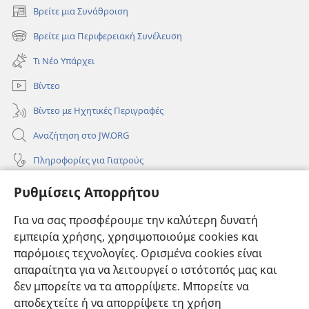
Βρείτε μια Συνάθροιση
(ανοίγει
νέο
Βρείτε μια Περιφερειακή Συνέλευση
(ανοίγει
παράθυρο)
νέο
Τι Νέο Υπάρχει
παράθυρο)
Βίντεο
Βίντεο με Ηχητικές Περιγραφές
Αναζήτηση στο JW.ORG
Πληροφορίες για Γιατρούς
Πληροφορίες για Επίσημους Φορείς και ΜΜΕ
Ρυθμίσεις Απορρήτου
Βοήθεια
Για να σας προσφέρουμε την καλύτερη δυνατή
εμπειρία χρήσης, χρησιμοποιούμε cookies και
Συνεισφορές
(ανοίγει
παρόμοιες τεχνολογίες. Ορισμένα cookies είναι
νέο
απαραίτητα για να λειτουργεί ο ιστότοπός μας και
παράθυρο)
ΔΙΑΔΙΚΤΥΑΚΗ ΒΙΒΛΙΟΘΗΚΗ της Σκοπιάς™
δεν μπορείτε να τα απορρίψετε. Μπορείτε να
(ανοίγει
αποδεχτείτε ή να απορρίψετε τη χρήση
νέο