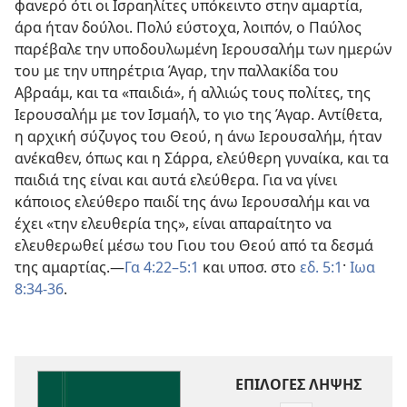
φανερό ότι οι Ισραηλίτες υπόκειντο στην αμαρτία,
άρα ήταν δούλοι. Πολύ εύστοχα, λοιπόν, ο Παύλος
παρέβαλε την υποδουλωμένη Ιερουσαλήμ των ημερών
του με την υπηρέτρια Άγαρ, την παλλακίδα του
Αβραάμ, και τα «παιδιά», ή αλλιώς τους πολίτες, της
Ιερουσαλήμ με τον Ισμαήλ, το γιο της Άγαρ. Αντίθετα,
η αρχική σύζυγος του Θεού, η άνω Ιερουσαλήμ, ήταν
ανέκαθεν, όπως και η Σάρρα, ελεύθερη γυναίκα, και τα
παιδιά της είναι και αυτά ελεύθερα. Για να γίνει
κάποιος ελεύθερο παιδί της άνω Ιερουσαλήμ και να
έχει «την ελευθερία της», είναι απαραίτητο να
ελευθερωθεί μέσω του Γιου του Θεού από τα δεσμά
της αμαρτίας.—
Γα 4:22–5:1
και υποσ. στο
εδ. 5:1
·
Ιωα
8:34-36
.
ΕΠΙΛΟΓΕΣ ΛΗΨΗΣ