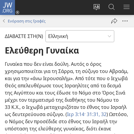
JW.ORG
Σύνδεση
(ανοίγει
Αλλαγή
Αναζήτησ
ΕΜ
νέο
γλώσσας
στο
ΜΕ
Ενόραση στις Γραφές
παράθυρο)
ιστότοπου
JW.ORG
ΔΙΑΒΑΣΤΕ ΣΤΗ(Ν)
Ελεύθερη Γυναίκα
Γυναίκα που δεν είναι δούλη. Αυτός ο όρος
χρησιμοποιείται για τη Σάρρα, τη σύζυγο του Αβραάμ,
και για την «άνω Ιερουσαλήμ». Από τότε που ο Ιεχωβά
Θεός απελευθέρωσε τους Ισραηλίτες από τα δεσμά
της Αιγύπτου και τους έδωσε το Νόμο στο Όρος Σινά
μέχρι τον τερματισμό της διαθήκης του Νόμου το
33 Κ.Χ., ο Ιεχωβά μεταχειριζόταν το έθνος του Ισραήλ
ως δευτερεύουσα σύζυγο. (
Ιερ 3:14·
31:31, 32
) Ωστόσο,
ο Νόμος δεν προσέδιδε στο έθνος του Ισραήλ την
υπόσταση της ελεύθερης γυναίκας, διότι έκανε