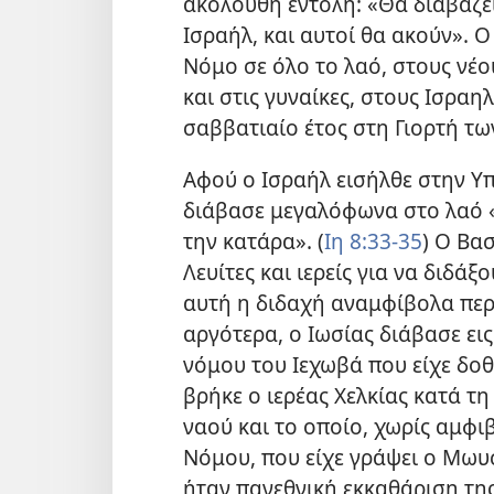
ακόλουθη εντολή: «Θα διαβάζε
Ισραήλ, και αυτοί θα ακούν». 
Νόμο σε όλο το λαό, στους νέο
και στις γυναίκες, στους Ισραη
σαββατιαίο έτος στη Γιορτή τ
Αφού ο Ισραήλ εισήλθε στην Υ
διάβασε μεγαλόφωνα στο λαό «ό
την κατάρα». (
Ιη 8:33-35
) Ο Βα
Λευίτες και ιερείς για να διδάξο
αυτή η διδαχή αναμφίβολα πε
αργότερα, ο Ιωσίας διάβασε ει
νόμου του Ιεχωβά που είχε δοθ
βρήκε ο ιερέας Χελκίας κατά τ
ναού και το οποίο, χωρίς αμφι
Νόμου, που είχε γράψει ο Μωυσ
ήταν πανεθνική εκκαθάριση τη