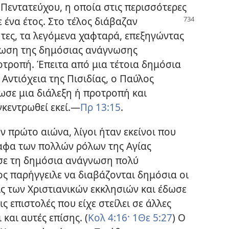
Πεντατεύχου, η οποία στις περισσότερες
 ένα έτος. Στο τέλος
διάβαζαν
ες, τα λεγόμενα χαφταρά, επεξηγώντας
ρωση της δημόσιας ανάγνωσης
οτροπή. Έπειτα από μια τέτοια δημόσια
ντιόχεια της Πισιδίας, ο Παύλος
ωσε μια διάλεξη ή προτροπή και
γκεντρωθεί εκεί.—
Πρ 13:15
.
ν πρώτο αιώνα, λίγοι ήταν εκείνοι που
ραφα των πολλών ρόλων της Αγίας
σε τη δημόσια ανάγνωση πολύ
ς παρήγγειλε να διαβάζονται δημόσια οι
ις των Χριστιανικών εκκλησιών και έδωσε
ς επιστολές που είχε στείλει σε άλλες
και αυτές επίσης. (
Κολ 4:16·
1Θε 5:27
) Ο