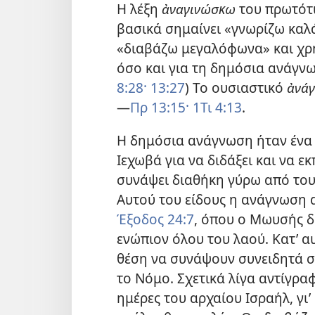
Η λέξη
ἀναγινώσκω
του πρωτότυ
βασικά σημαίνει «γνωρίζω καλά
«διαβάζω μεγαλόφωνα» και χρησ
όσο και για τη δημόσια ανάγνω
8:28·
13:27
) Το ουσιαστικό
ἀνάγ
—
Πρ 13:15·
1Τι 4:13
.
Η δημόσια ανάγνωση ήταν ένα
Ιεχωβά για να διδάξει και να εκ
συνάψει διαθήκη γύρω από τους
Αυτού του είδους η ανάγνωση 
Έξοδος 24:7
, όπου ο Μωυσής δ
ενώπιον όλου του λαού. Κατ’ α
θέση να συνάψουν συνειδητά σ
το Νόμο. Σχετικά λίγα αντίγρα
ημέρες του αρχαίου Ισραήλ, γι’ 