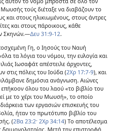
ις αυτόν το νόμο μπροστά σε όλο τον
Ο Μωυσής τούς διέταξε να διαβάζουν το
υς και στους ηλικιωμένους, στους άντρες
λίτες και στους πάροικους, κάθε
ων Σκηνών.—
Δευ 31:9-12
.
ποσχεμένη Γη, ο Ιησούς του Ναυή
λα τα λόγια του νόμου, την ευλογία και
σιλιάς Ιωσαφάτ απέστειλε άρχοντες,
υν στις πόλεις του Ιούδα (
2Χρ 17:7-9
), και
ριλάμβανε δημόσια ανάγνωση. Αιώνες
ς επήκοον όλου του λαού «το βιβλίο του
εί με το χέρι του Μωυσή», το οποίο
η διάρκεια των εργασιών επισκευής του
βολία, ήταν το πρωτότυπο βιβλίο του
ής. (
2Βα 23:2·
2Χρ 34:14
) Το αποτέλεσμα
ς δαιμονολατρίας. Μετά την επιστροφή