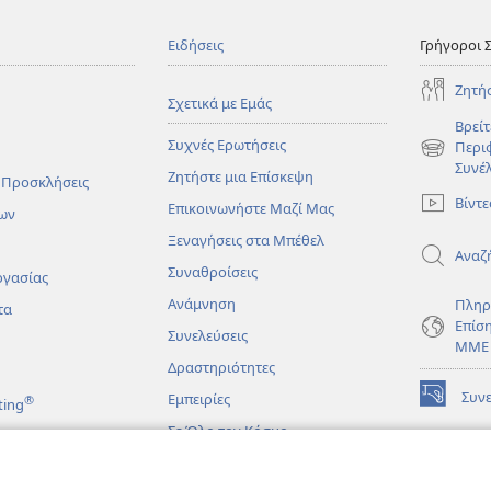
Ειδήσεις
Γρήγοροι 
Ζητή
Σχετικά με Εμάς
Βρείτ
Συχνές Ερωτήσεις
Περι
(ανοίγει
Συνέ
Ζητήστε μια Επίσκεψη
νέο
 Προσκλήσεις
παράθυρο
Βίντε
Επικοινωνήστε Μαζί Μας
ων
Ξεναγήσεις στα Μπέθελ
Αναζ
Συναθροίσεις
ργασίας
Ανάμνηση
Πληρ
τα
Επίσ
Συνελεύσεις
ΜΜΕ
Δραστηριότητες
Συν
Εμπειρίες
®
ting
(ανοίγει
νέο
Σε Όλο τον Κόσμο
παράθυρο
ΔΙΑ
ΒΙΒ
(ανοίγει