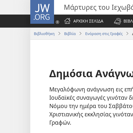
JW.ORG
Μάρτυρες του Ιεχωβ
ΑΡΧΙΚΗ ΣΕΛΙΔΑ
ΒΙΒΛ
Βιβλιοθήκη
Βιβλία
Ενόραση στις Γραφές
Δημόσια Ανάγν
Μεγαλόφωνη ανάγνωση εις επή
Ιουδαϊκές συναγωγές γινόταν 
Νόμου την ημέρα του Σαββάτου
Χριστιανικής εκκλησίας γινότ
Γραφών.