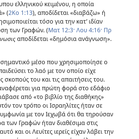
που ελληνικού κειμένου, η οποία
» (
2Κο 1:13
), αποδίδεται «διαβάζω» ή
ιμοποιείται τόσο για την κατ’ ιδίαν
ση των Γραφών. (
Ματ 12:3·
Λου 4:16·
Πρ
νωσις
αποδίδεται «δημόσια ανάγνωση».
 σημαντικό μέσο που χρησιμοποίησε ο
παιδεύσει το λαό με τον οποίο είχε
 σκοπούς του και τις απαιτήσεις του.
αναφέρεται για πρώτη φορά στο εδάφιο
ιάβασε από «το βιβλίο της διαθήκης»
υτόν τον τρόπο οι Ισραηλίτες ήταν σε
υμφωνία με τον Ιεχωβά ότι θα τηρούσαν
φα των Γραφών ήταν διαθέσιμα στις
αυτό και οι Λευίτες ιερείς είχαν λάβει την