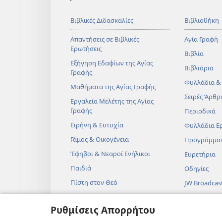
Βιβλικές Διδασκαλίες
Βιβλιοθήκη
Απαντήσεις σε Βιβλικές
Αγία Γραφή
Ερωτήσεις
Βιβλία
Εξήγηση Εδαφίων της Αγίας
Βιβλιάρια
Γραφής
Φυλλάδια &
Μαθήματα της Αγίας Γραφής
Σειρές Άρθρ
Εργαλεία Μελέτης της Αγίας
Γραφής
Περιοδικά
Ειρήνη & Ευτυχία
Φυλλάδια Ε
Γάμος & Οικογένεια
Προγράμμα
Έφηβοι & Νεαροί Ενήλικοι
Ευρετήρια
Παιδιά
Οδηγίες
Πίστη στον Θεό
JW Broadcas
Επιστήμη & Αγία Γραφή
Βίντεο
Ρυθμίσεις Απορρήτου
Ιστορία & Αγία Γραφή
Μουσική