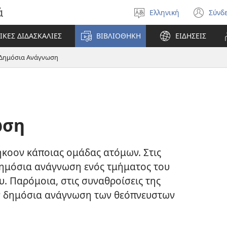
ά
Ελληνική
Σύνδ
Επιλέξτε
(αν
γλώσσα
νέο
ΙΚΕΣ ΔΙΔΑΣΚΑΛΙΕΣ
ΒΙΒΛΙΟΘΗΚΗ
ΕΙΔΗΣΕΙΣ
πα
Δημόσια Ανάγνωση
ωση
κοον κάποιας ομάδας ατόμων. Στις
δημόσια ανάγνωση ενός τμήματος του
. Παρόμοια, στις συναθροίσεις της
αν δημόσια ανάγνωση των θεόπνευστων