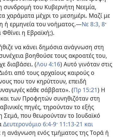
τη συνδρομή του Κυβερνήτη Νεεμία,
τα χαράματα μέχρι το μεσημέρι. Μαζί με
ση ή ερμηνεία του νοήματος.—
Νε 8:3,
8
·
 Φθίνει η Εβραϊκή;).
ήθιζε να κάνει δημόσια ανάγνωση στη
συνέχεια βοηθούσε τους ακροατές του,
ε διαβάσει. (
Λου 4:16
) Αυτό γινόταν στις
Διότι από τους αρχαίους καιρούς ο
νους που τον κηρύττουν, επειδή
υναγωγές κάθε σάββατο». (
Πρ 15:21
) Η
και των Προφητών συνηθιζόταν στη
βινικές πηγές, τηρούνταν το εξής
 Σεμά, που θεωρούνταν το Ιουδαϊκό
α
Δευτερονόμιο 6:4-9·
11:13-21 και
 η ανάγνωση ενός τμήματος της Τορά ή