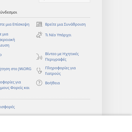
Σύνδεσμοι
στε μια Επίσκεψη
Βρείτε μια Συνάθροιση
(ανοίγει
νέο
ε μια
Τι Νέο Υπάρχει
παράθυρο)
φερειακή
λευση
)
Βίντεο με Ηχητικές
ο
Περιγραφές
Πληροφορίες για
ήτηση στο JW.ORG
Γιατρούς
οφορίες για
Βοήθεια
ημους Φορείς και
εισφορές
)
ΔΙΚΤΥΑΚΗ
®
JW Hub
(ανοίγει
ΛΙΟΘΗΚΗ της
νέο