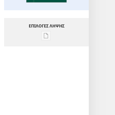
ΕΠΙΛΟΓΕΣ ΛΗΨΗΣ
Επιλογές
λήψης
εκδόσεων
Ενόραση
στις
Γραφές