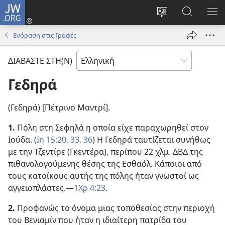
JW.ORG
Σύνδεση
(ανοίγει
Αλλαγή
Αναζήτησ
ΕΜ
νέο
γλώσσας
στο
ΜΕ
Ενόραση στις Γραφές
παράθυρο)
ιστότοπου
JW.ORG
ΔΙΑΒΑΣΤΕ ΣΤΗ(Ν)
Γεδηρά
(Γεδηρά) [Πέτρινο Μαντρί].
1.
Πόλη στη Σεφηλά η οποία είχε παραχωρηθεί στον
Ιούδα. (
Ιη 15:20,
33,
36
) Η Γεδηρά ταυτίζεται συνήθως
με την Τζεντίρε (Γκεντέρα), περίπου 22 χλμ. ΔΒΔ της
πιθανολογούμενης θέσης της Εσθαόλ. Κάποιοι από
τους κατοίκους αυτής της πόλης ήταν γνωστοί ως
αγγειοπλάστες.—
1Χρ 4:23
.
2.
Προφανώς το όνομα μιας τοποθεσίας στην περιοχή
του Βενιαμίν που ήταν η ιδιαίτερη πατρίδα του