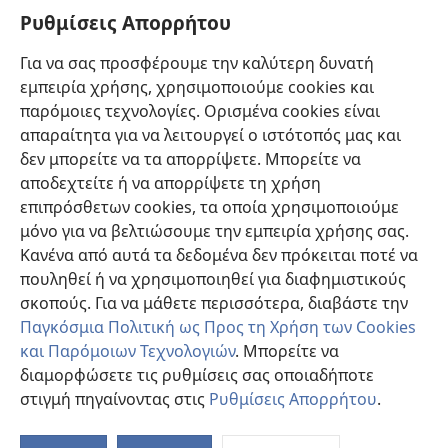
Πληροφορίες για Επίσημους Φορείς και ΜΜΕ
Ρυθμίσεις Απορρήτου
Βοήθεια
Για να σας προσφέρουμε την καλύτερη δυνατή
εμπειρία χρήσης, χρησιμοποιούμε cookies και
Συνεισφορές
(ανοίγει
παρόμοιες τεχνολογίες. Ορισμένα cookies είναι
νέο
απαραίτητα για να λειτουργεί ο ιστότοπός μας και
παράθυρο)
ΔΙΑΔΙΚΤΥΑΚΗ ΒΙΒΛΙΟΘΗΚΗ της Σκοπιάς™
δεν μπορείτε να τα απορρίψετε. Μπορείτε να
(ανοίγει
αποδεχτείτε ή να απορρίψετε τη χρήση
νέο
®
JW Hub
παράθυρο)
επιπρόσθετων cookies, τα οποία χρησιμοποιούμε
(ανοίγει
νέο
μόνο για να βελτιώσουμε την εμπειρία χρήσης σας.
®
JW Library
παράθυρο)
Κανένα από αυτά τα δεδομένα δεν πρόκειται ποτέ να
πουληθεί ή να χρησιμοποιηθεί για διαφημιστικούς
Βιβλιοθήκη της Σκοπιάς
σκοπούς. Για να μάθετε περισσότερα, διαβάστε την
Παγκόσμια Πολιτική ως Προς τη Χρήση των Cookies
και Παρόμοιων Τεχνολογιών
. Μπορείτε να
διαμορφώσετε τις ρυθμίσεις σας οποιαδήποτε
Copyright
© 2026 Watch Tower Bible and Tract Society of Pennsylvania.
στιγμή πηγαίνοντας στις
Ρυθμίσεις Απορρήτου
.
ΟΡΟΙ ΧΡΗΣΗΣ
|
ΠΟΛΙΤΙΚΗ ΑΠΟΡΡΗΤΟΥ
|
ΡΥΘΜΙΣΕΙΣ ΑΠΟΡΡΗΤΟΥ