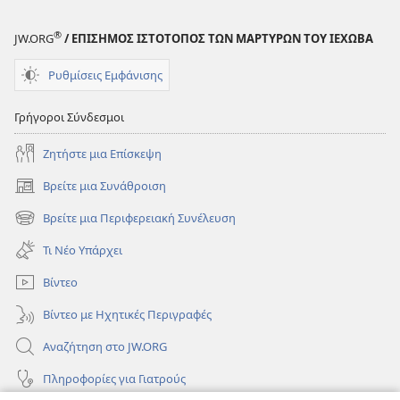
®
JW.ORG
/ ΕΠΙΣΗΜΟΣ ΙΣΤΟΤΟΠΟΣ ΤΩΝ ΜΑΡΤΥΡΩΝ ΤΟΥ ΙΕΧΩΒΑ
Ρυθμίσεις Εμφάνισης
Γρήγοροι Σύνδεσμοι
Ζητήστε μια Επίσκεψη
Βρείτε μια Συνάθροιση
(ανοίγει
νέο
Βρείτε μια Περιφερειακή Συνέλευση
(ανοίγει
παράθυρο)
νέο
Τι Νέο Υπάρχει
παράθυρο)
Βίντεο
Βίντεο με Ηχητικές Περιγραφές
Αναζήτηση στο JW.ORG
Πληροφορίες για Γιατρούς