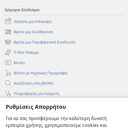
Γρήγοροι Σύνδεσμοι
Ζητήστε μια Επίσκεψη
Βρείτε μια Συνάθροιση
(ανοίγει
νέο
Βρείτε μια Περιφερειακή Συνέλευση
(ανοίγει
παράθυρο)
νέο
Τι Νέο Υπάρχει
παράθυρο)
Βίντεο
Βίντεο με Ηχητικές Περιγραφές
Αναζήτηση στο JW.ORG
Πληροφορίες για Γιατρούς
Πληροφορίες για Επίσημους Φορείς και ΜΜΕ
Ρυθμίσεις Απορρήτου
Βοήθεια
Για να σας προσφέρουμε την καλύτερη δυνατή
εμπειρία χρήσης, χρησιμοποιούμε cookies και