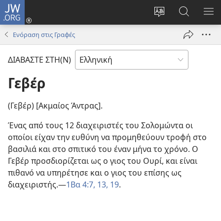
JW.ORG
Σύνδεση
(ανοίγει
Αλλαγή
Αναζήτησ
ΕΜ
νέο
γλώσσας
στο
ΜΕ
Ενόραση στις Γραφές
παράθυρο)
ιστότοπου
JW.ORG
ΔΙΑΒΑΣΤΕ ΣΤΗ(Ν)
Γεβέρ
(Γεβέρ) [Ακμαίος Άντρας].
Ένας από τους 12 διαχειριστές του Σολομώντα οι
οποίοι είχαν την ευθύνη να προμηθεύουν τροφή στο
βασιλιά και στο σπιτικό του έναν μήνα το χρόνο. Ο
Γεβέρ προσδιορίζεται ως ο γιος του Ουρί, και είναι
πιθανό να υπηρέτησε και ο γιος του επίσης ως
διαχειριστής.—
1Βα 4:7,
13,
19
.