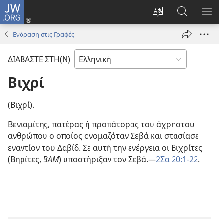
JW.ORG
Σύνδεση
(ανοίγει
Αλλαγή
Αναζήτησ
ΕΜ
νέο
γλώσσας
στο
ΜΕ
Ενόραση στις Γραφές
παράθυρο)
ιστότοπου
JW.ORG
ΔΙΑΒΑΣΤΕ ΣΤΗ(Ν)
Βιχρί
(Βιχρί).
Βενιαμίτης, πατέρας ή προπάτορας του άχρηστου
ανθρώπου ο οποίος ονομαζόταν Σεβά και στασίασε
εναντίον του Δαβίδ. Σε αυτή την ενέργεια οι Βιχρίτες
(Βηρίτες,
ΒΑΜ
) υποστήριξαν τον Σεβά.—
2Σα 20:1-22
.