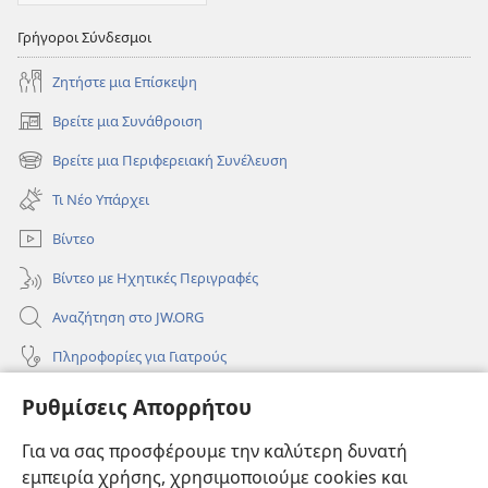
Γρήγοροι Σύνδεσμοι
Ζητήστε μια Επίσκεψη
Βρείτε μια Συνάθροιση
(ανοίγει
νέο
Βρείτε μια Περιφερειακή Συνέλευση
(ανοίγει
παράθυρο)
νέο
Τι Νέο Υπάρχει
παράθυρο)
Βίντεο
Βίντεο με Ηχητικές Περιγραφές
Αναζήτηση στο JW.ORG
Πληροφορίες για Γιατρούς
Πληροφορίες για Επίσημους Φορείς και ΜΜΕ
Ρυθμίσεις Απορρήτου
Βοήθεια
Για να σας προσφέρουμε την καλύτερη δυνατή
εμπειρία χρήσης, χρησιμοποιούμε cookies και