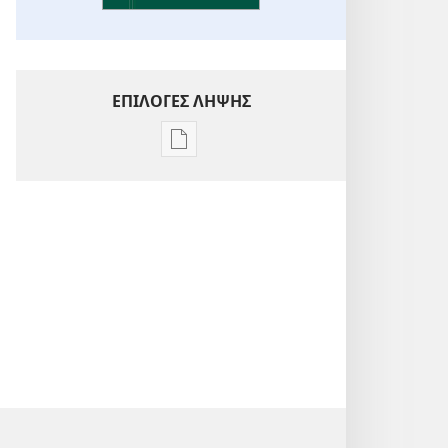
ΕΠΙΛΟΓΕΣ ΛΗΨΗΣ
Επιλογές
λήψης
εκδόσεων
Ενόραση
στις
Γραφές