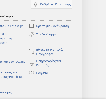
Ρυθμίσεις Εμφάνισης
Σύνδεσμοι
στε μια Επίσκεψη
Βρείτε μια Συνάθροιση
(ανοίγει
νέο
ε μια
Τι Νέο Υπάρχει
παράθυρο)
φερειακή
λευση
)
Βίντεο με Ηχητικές
ο
Περιγραφές
Πληροφορίες για
ήτηση στο JW.ORG
Γιατρούς
οφορίες για
Βοήθεια
ημους Φορείς και
εισφορές
)
ΔΙΚΤΥΑΚΗ
®
JW Hub