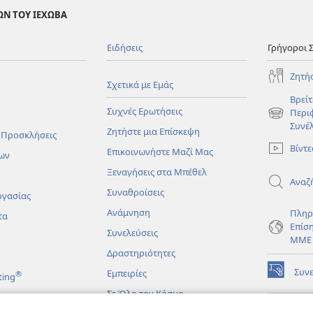
ΩΝ ΤΟΥ ΙΕΧΩΒΑ
Ειδήσεις
Γρήγοροι 
Ζητή
Σχετικά με Εμάς
Βρείτ
Συχνές Ερωτήσεις
Περι
(ανοίγει
Συνέ
Ζητήστε μια Επίσκεψη
νέο
 Προσκλήσεις
παράθυρο
Βίντε
Επικοινωνήστε Μαζί Μας
ων
Ξεναγήσεις στα Μπέθελ
Αναζ
Συναθροίσεις
ργασίας
Ανάμνηση
Πληρ
τα
Επίσ
Συνελεύσεις
ΜΜΕ
Δραστηριότητες
Συν
Εμπειρίες
®
ting
(ανοίγει
νέο
Σε Όλο τον Κόσμο
παράθυρο
ΔΙΑ