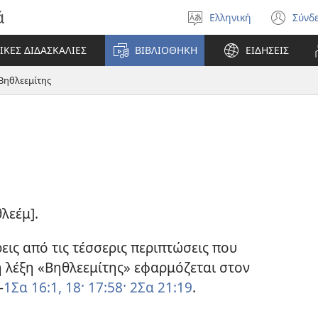
ά
Ελληνική
Σύνδ
Επιλέξτε
(αν
γλώσσα
νέο
ΙΚΕΣ ΔΙΔΑΣΚΑΛΙΕΣ
ΒΙΒΛΙΟΘΗΚΗ
ΕΙΔΗΣΕΙΣ
πα
Βηθλεεμίτης
λεέμ].
ρεις από τις τέσσερις περιπτώσεις που
η λέξη «Βηθλεεμίτης» εφαρμόζεται στον
—
1Σα 16:1,
18·
17:58·
2Σα 21:19
.