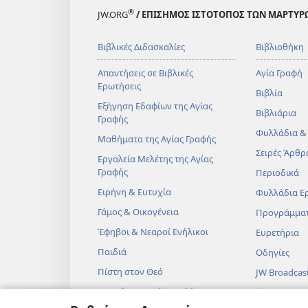
®
JW.ORG
/ ΕΠΙΣΗΜΟΣ ΙΣΤΟΤΟΠΟΣ ΤΩΝ ΜΑΡΤΥΡ
Βιβλικές Διδασκαλίες
Βιβλιοθήκη
Απαντήσεις σε Βιβλικές
Αγία Γραφή
Ερωτήσεις
Βιβλία
Εξήγηση Εδαφίων της Αγίας
Βιβλιάρια
Γραφής
Φυλλάδια &
Μαθήματα της Αγίας Γραφής
Σειρές Άρθρ
Εργαλεία Μελέτης της Αγίας
Γραφής
Περιοδικά
Ειρήνη & Ευτυχία
Φυλλάδια Ε
Γάμος & Οικογένεια
Προγράμμα
Έφηβοι & Νεαροί Ενήλικοι
Ευρετήρια
Παιδιά
Οδηγίες
Πίστη στον Θεό
JW Broadcas
Επιστήμη & Αγία Γραφή
Βίντεο