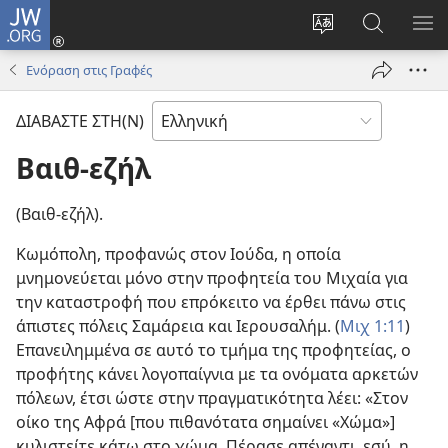
JW.ORG
Σύνδεση
(ανοίγει
Αλλαγή
Αναζήτησ
ΕΜ
νέο
γλώσσας
στο
ΜΕ
Ενόραση στις Γραφές
παράθυρο)
ιστότοπου
JW.ORG
ΔΙΑΒΑΣΤΕ ΣΤΗ(Ν)
Βαιθ-εζήλ
(Βαιθ-εζήλ).
Κωμόπολη, προφανώς στον Ιούδα, η οποία
μνημονεύεται μόνο στην προφητεία του Μιχαία για
την καταστροφή που επρόκειτο να έρθει πάνω στις
άπιστες πόλεις Σαμάρεια και Ιερουσαλήμ. (
Μιχ 1:11
)
Επανειλημμένα σε αυτό το τμήμα της προφητείας, ο
προφήτης κάνει λογοπαίγνια με τα ονόματα αρκετών
πόλεων, έτσι ώστε στην πραγματικότητα λέει: «Στον
οίκο της Αφρά [που πιθανότατα σημαίνει «Χώμα»]
κυλιστείτε κάτω στο χώμα. Πέρασε απέναντι, εσύ, η