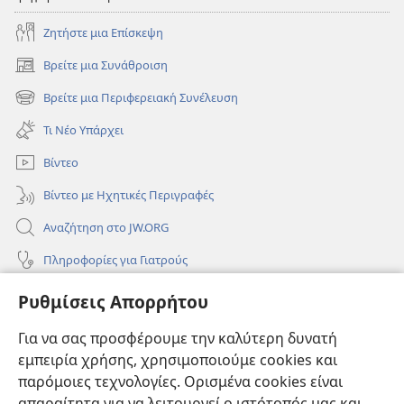
Ζητήστε μια Επίσκεψη
Βρείτε μια Συνάθροιση
(ανοίγει
νέο
Βρείτε μια Περιφερειακή Συνέλευση
(ανοίγει
παράθυρο)
νέο
Τι Νέο Υπάρχει
παράθυρο)
Βίντεο
Βίντεο με Ηχητικές Περιγραφές
Αναζήτηση στο JW.ORG
Πληροφορίες για Γιατρούς
Πληροφορίες για Επίσημους Φορείς και ΜΜΕ
Ρυθμίσεις Απορρήτου
Βοήθεια
Για να σας προσφέρουμε την καλύτερη δυνατή
εμπειρία χρήσης, χρησιμοποιούμε cookies και
Συνεισφορές
(ανοίγει
παρόμοιες τεχνολογίες. Ορισμένα cookies είναι
νέο
απαραίτητα για να λειτουργεί ο ιστότοπός μας και