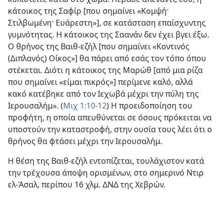
κάτοικος της Σαφίρ [που σημαίνει «Κομψή·
Στιλβωμένη· Ευάρεστη»], σε κατάσταση επαίσχυντης
γυμνότητας. Η κάτοικος της Σαανάν δεν έχει βγει έξω.
Ο θρήνος της Βαιθ-εζήλ [που σημαίνει «Κοντινός
(Διπλανός) Οίκος»] θα πάρει από εσάς τον τόπο όπου
στέκεται. Διότι η κάτοικος της Μαρώθ [από μια ρίζα
που σημαίνει «είμαι πικρός»] περίμενε καλό, αλλά
κακό κατέβηκε από τον Ιεχωβά μέχρι την πύλη της
Ιερουσαλήμ». (
Μιχ 1:10-12
) Η προειδοποίηση του
προφήτη, η οποία απευθύνεται σε όσους πρόκειται να
υποστούν την καταστροφή, στην ουσία τους λέει ότι ο
θρήνος θα φτάσει μέχρι την Ιερουσαλήμ.
Η θέση της Βαιθ-εζήλ εντοπίζεται, τουλάχιστον κατά
την τρέχουσα άποψη ορισμένων, στο σημερινό Ντιρ
ελ-Άσαλ, περίπου 16 χλμ. ΔΝΔ της Χεβρών.