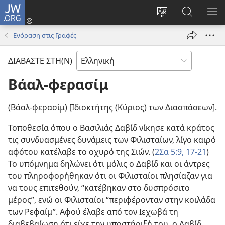
JW.ORG
Σύνδεση
(ανοίγει
Αλλαγή
Αναζήτησ
ΕΜ
νέο
γλώσσας
στο
ΜΕ
Ενόραση στις Γραφές
παράθυρο)
ιστότοπου
JW.ORG
ΔΙΑΒΑΣΤΕ ΣΤΗ(Ν)
Βάαλ-φερασίμ
(Βάαλ-φερασίμ) [Ιδιοκτήτης (Κύριος) των Διασπάσεων].
Τοποθεσία όπου ο Βασιλιάς Δαβίδ νίκησε κατά κράτος
τις συνδυασμένες δυνάμεις των Φιλισταίων, λίγο καιρό
αφότου κατέλαβε το οχυρό της Σιών. (
2Σα 5:9,
17-21
)
Το υπόμνημα δηλώνει ότι μόλις ο Δαβίδ και οι άντρες
του πληροφορήθηκαν ότι οι Φιλισταίοι πλησίαζαν για
να τους επιτεθούν, “κατέβηκαν στο δυσπρόσιτο
μέρος”, ενώ οι Φιλισταίοι “περιφέρονταν στην κοιλάδα
των Ρεφαΐμ”. Αφού έλαβε από τον Ιεχωβά τη
διαβεβαίωση ότι είχε την υποστήριξή του, ο Δαβίδ