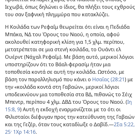
Ιεχωβά, όπως δηλώνει ο ίδιος, θα πλήξει τους εχθρούς
του σαν ξαφνική πλημμύρα που κατακλύζει.
Η Κοιλάδα των Ρεφαΐμ θεωρείται ότι είναι η Πεδιάδα
Μπάκα, ΝΔ του Όρους του Ναού, η οποία, αφού
ακολουθεί κατηφορική κλίση για 1,5 χλμ. περίπου,
μετατρέπεται σε μια στενή κοιλάδα, το Ουάντι ελ
Ουέρντ (Νάχαλ Ρεφαΐμ). Με βάση αυτό, μερικοί λόγιοι
υποστηρίζουν ότι το Βάαλ-φερασίμ ήταν μια
τοποθεσία κοντά σε αυτή την κοιλάδα. Ωστόσο, με
βάση τον παραλληλισμό που κάνει ο
Ησαΐας (28:21
) με
την «κοιλάδα κοντά στη Γαβαών», μερικοί λόγιοι
υποδεικνύουν μια τοποθεσία στα ΒΔ, πιθανώς το Σέιχ
Μπεντρ, περίπου 4 χλμ. ΔΒΔ του Όρους του Ναού. (
Ιη
15:8, 9
) Αυτή η εκδοχή εναρμονίζεται με το ότι οι
Φιλισταίοι διέφυγαν προς την κατεύθυνση της Γαβαών
και της Γεζέρ, όταν τους καταδίωξε ο Δαβίδ.—
2Σα 5:22,
25·
1Χρ 14:16
.