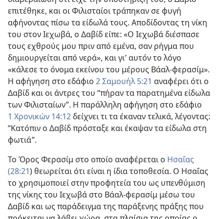
επιτέθηκε, και οι Φιλισταίοι τράπηκαν σε φυγή
αφήνοντας πίσω τα είδωλά τους. Αποδίδοντας τη νίκη
του στον Ιεχωβά, ο Δαβίδ είπε: «Ο Ιεχωβά διέσπασε
τους εχθρούς μου πριν από εμένα, σαν ρήγμα που
δημιουργείται από νερά», και γι’ αυτόν το λόγο
«κάλεσε το όνομα εκείνου του μέρους Βάαλ-φερασίμ».
Η αφήγηση στο εδάφιο
2 Σαμουήλ 5:21
αναφέρει ότι ο
Δαβίδ και οι άντρες του “πήραν τα παρατημένα είδωλα
των Φιλισταίων”. Η παράλληλη αφήγηση στο εδάφιο
1 Χρονικών 14:12
δείχνει τι τα έκαναν τελικά, λέγοντας:
“Κατόπιν ο Δαβίδ πρόσταξε και έκαψαν τα είδωλα στη
φωτιά”.
Το Όρος Φερασίμ στο οποίο αναφέρεται ο
Ησαΐας
(28:21
) θεωρείται ότι είναι η ίδια τοποθεσία. Ο Ησαΐας
το χρησιμοποιεί στην προφητεία του ως υπενθύμιση
της νίκης του Ιεχωβά στο Βάαλ-φερασίμ μέσω του
Δαβίδ και ως παράδειγμα της παράξενης πράξης που
πρόκειται να λάβει χώρα, στα πλαίσια της οποίας ο