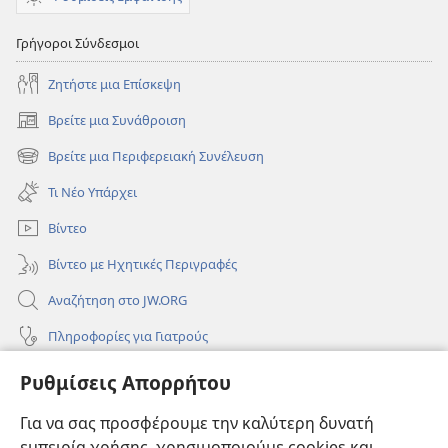
Γρήγοροι Σύνδεσμοι
Ζητήστε μια Επίσκεψη
Βρείτε μια Συνάθροιση
(ανοίγει
νέο
Βρείτε μια Περιφερειακή Συνέλευση
(ανοίγει
παράθυρο)
νέο
Τι Νέο Υπάρχει
παράθυρο)
Βίντεο
Βίντεο με Ηχητικές Περιγραφές
Αναζήτηση στο JW.ORG
Πληροφορίες για Γιατρούς
Πληροφορίες για Επίσημους Φορείς και ΜΜΕ
Ρυθμίσεις Απορρήτου
Βοήθεια
Για να σας προσφέρουμε την καλύτερη δυνατή
εμπειρία χρήσης, χρησιμοποιούμε cookies και