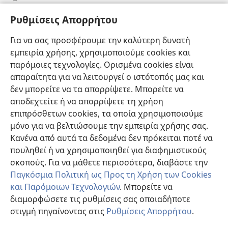
Πληροφορίες για Επίσημους Φορείς και ΜΜΕ
Ρυθμίσεις Απορρήτου
Βοήθεια
Για να σας προσφέρουμε την καλύτερη δυνατή
εμπειρία χρήσης, χρησιμοποιούμε cookies και
Συνεισφορές
(ανοίγει
παρόμοιες τεχνολογίες. Ορισμένα cookies είναι
νέο
απαραίτητα για να λειτουργεί ο ιστότοπός μας και
παράθυρο)
ΔΙΑΔΙΚΤΥΑΚΗ ΒΙΒΛΙΟΘΗΚΗ της Σκοπιάς™
δεν μπορείτε να τα απορρίψετε. Μπορείτε να
(ανοίγει
αποδεχτείτε ή να απορρίψετε τη χρήση
νέο
®
JW Hub
παράθυρο)
επιπρόσθετων cookies, τα οποία χρησιμοποιούμε
(ανοίγει
νέο
μόνο για να βελτιώσουμε την εμπειρία χρήσης σας.
®
JW Library
παράθυρο)
Κανένα από αυτά τα δεδομένα δεν πρόκειται ποτέ να
πουληθεί ή να χρησιμοποιηθεί για διαφημιστικούς
Βιβλιοθήκη της Σκοπιάς
σκοπούς. Για να μάθετε περισσότερα, διαβάστε την
Παγκόσμια Πολιτική ως Προς τη Χρήση των Cookies
και Παρόμοιων Τεχνολογιών
. Μπορείτε να
διαμορφώσετε τις ρυθμίσεις σας οποιαδήποτε
Copyright
© 2026 Watch Tower Bible and Tract Society of Pennsylvania.
στιγμή πηγαίνοντας στις
Ρυθμίσεις Απορρήτου
.
ΟΡΟΙ ΧΡΗΣΗΣ
|
ΠΟΛΙΤΙΚΗ ΑΠΟΡΡΗΤΟΥ
|
ΡΥΘΜΙΣΕΙΣ ΑΠΟΡΡΗΤΟΥ