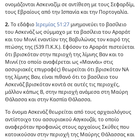
ονομάζονται Ασκεναζίμ σε αντίθεση με τους Σεφαρδίμ,
τους Εβραίους από την Ισπανία και την Πορτογαλία.
2.
Το εδάφιο
Ιερεμίας 51:27
μνημονεύει το βασίλειο
του Ασκενάζ ως σύμμαχο με τα βασίλεια του Αραράτ
και του Μιννί εναντίον της Βαβυλώνας τον καιρό της
πτώσης της (539 Π.Κ.Χ.). Εφόσον το Αραράτ πιστεύεται
ότι βρισκόταν στην περιοχή της λίμνης Βαν και το
Μιννί (το οποίο αναφέρεται ως «Μαννάι» στις
ασσυριακές επιγραφές) θεωρείται ότι βρισκόταν ΝΑ
της λίμνης Βαν, είναι πιθανό ότι το βασίλειο του
Ασκενάζ βρισκόταν κοντά σε αυτές τις περιοχές,
μάλλον κάπως Β, στην περιοχή ανάμεσα στη Μαύρη
Θάλασσα και στην Κασπία Θάλασσα.
Το όνομα Ασκενάζ θεωρείται από τους αρχαιολόγους
αντίστοιχο του ασσυριακού
Ασγκουζάι,
το οποίο
αναφερόταν προφανώς στους αρχαίους Σκύθες που
κατοικούσαν στην περιοχή της Μαύρης Θάλασσας και