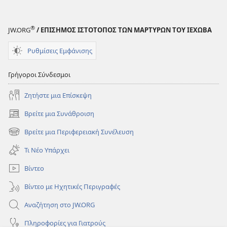
®
JW.ORG
/ ΕΠΙΣΗΜΟΣ ΙΣΤΟΤΟΠΟΣ ΤΩΝ ΜΑΡΤΥΡΩΝ ΤΟΥ ΙΕΧΩΒΑ
Ρυθμίσεις Εμφάνισης
Γρήγοροι Σύνδεσμοι
Ζητήστε μια Επίσκεψη
Βρείτε μια Συνάθροιση
(ανοίγει
νέο
Βρείτε μια Περιφερειακή Συνέλευση
(ανοίγει
παράθυρο)
νέο
Τι Νέο Υπάρχει
παράθυρο)
Βίντεο
Βίντεο με Ηχητικές Περιγραφές
Αναζήτηση στο JW.ORG
Πληροφορίες για Γιατρούς