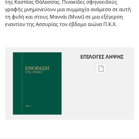
της Κασπίας Θάλασσας. Πινακίδες σφηνοειδούς
γραφής μνημονεύουν μια συμμαχία ανάμεσα σε αυτή
τη φυλή και στους Μαννάι (Μιννί) σε μια εξέγερση
εναντίον της Ασσυρίας τον έβδομο αιώνα Π.Κ.Χ.
ΕΠΙΛΟΓΕΣ ΛΗΨΗΣ
Επιλογές
λήψης
εκδόσεων
Ενόραση
στις
Γραφές