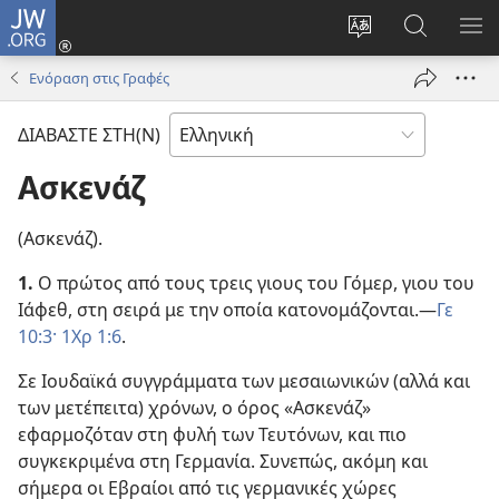
JW.ORG
Σύνδεση
(ανοίγει
Αλλαγή
Αναζήτησ
ΕΜ
νέο
γλώσσας
στο
ΜΕ
Ενόραση στις Γραφές
παράθυρο)
ιστότοπου
JW.ORG
ΔΙΑΒΑΣΤΕ ΣΤΗ(Ν)
Ασκενάζ
(Ασκενάζ).
1.
Ο πρώτος από τους τρεις γιους του Γόμερ, γιου του
Ιάφεθ, στη σειρά με την οποία κατονομάζονται.—
Γε
10:3·
1Χρ 1:6
.
Σε Ιουδαϊκά συγγράμματα των μεσαιωνικών (αλλά και
των μετέπειτα) χρόνων, ο όρος «Ασκενάζ»
εφαρμοζόταν στη φυλή των Τευτόνων, και πιο
συγκεκριμένα στη Γερμανία. Συνεπώς, ακόμη και
σήμερα οι Εβραίοι από τις γερμανικές χώρες