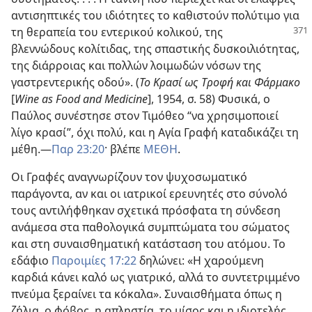
αντισηπτικές του ιδιότητες το καθιστούν πολύτιμο για
τη θεραπεία του εντερικού κολικού,
της
βλεννώδους κολίτιδας, της σπαστικής δυσκοιλιότητας,
της διάρροιας και πολλών λοιμωδών νόσων της
γαστρεντερικής οδού». (
Το Κρασί ως Τροφή και Φάρμακο
[
Wine as Food and Medicine
], 1954, σ. 58) Φυσικά, ο
Παύλος συνέστησε στον Τιμόθεο “να χρησιμοποιεί
λίγο κρασί”, όχι πολύ, και η Αγία Γραφή καταδικάζει τη
μέθη.—
Παρ 23:20
· βλέπε
ΜΕΘΗ
.
Οι Γραφές αναγνωρίζουν τον ψυχοσωματικό
παράγοντα, αν και οι ιατρικοί ερευνητές στο σύνολό
τους αντιλήφθηκαν σχετικά πρόσφατα τη σύνδεση
ανάμεσα στα παθολογικά συμπτώματα του σώματος
και στη συναισθηματική κατάσταση του ατόμου. Το
εδάφιο
Παροιμίες 17:22
δηλώνει: «Η χαρούμενη
καρδιά κάνει καλό ως γιατρικό, αλλά το συντετριμμένο
πνεύμα ξεραίνει τα κόκαλα». Συναισθήματα όπως η
ζήλια, ο φόβος, η απληστία, το μίσος και η ιδιοτελής