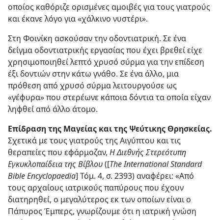
οποίος καθόριζε ορισμένες αμοιβές για τους γιατρούς
και έκανε λόγο για «χάλκινο νυστέρι».
Στη Φοινίκη ασκούσαν την οδοντιατρική. Σε ένα
δείγμα οδοντιατρικής εργασίας που έχει βρεθεί είχε
χρησιμοποιηθεί λεπτό χρυσό σύρμα για την επίδεση
έξι δοντιών στην κάτω γνάθο. Σε ένα άλλο, μια
πρόθεση από χρυσό σύρμα λειτουργούσε ως
«γέφυρα» που στερέωνε κάποια δόντια τα οποία είχαν
ληφθεί από άλλο άτομο.
Επίδραση της Μαγείας και της Ψεύτικης Θρησκείας.
Σχετικά με τους γιατρούς της Αιγύπτου και τις
θεραπείες που εφάρμοζαν,
Η Διεθνής Στερεότυπη
Εγκυκλοπαίδεια της Βίβλου
([
The International Standard
Bible Encyclopaedia
] Τόμ. 4, σ. 2393) αναφέρει: «Από
τους αρχαίους ιατρικούς παπύρους που έχουν
διατηρηθεί, ο μεγαλύτερος εκ των οποίων είναι ο
Πάπυρος Έμπερς, γνωρίζουμε ότι η ιατρική γνώση