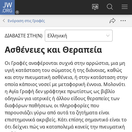
JW.ORG
Σύνδεση
(ανοίγει
Αλλαγή
Αναζήτησ
ΕΜ
νέο
γλώσσας
στο
ΜΕ
Ενόραση στις Γραφές
παράθυρο)
ιστότοπου
JW.ORG
ΔΙΑΒΑΣΤΕ ΣΤΗ(Ν)
Ασθένειες και Θεραπεία
Οι Γραφές αναφέρονται συχνά στην αρρώστια, μια μη
υγιή κατάσταση του σώματος ή της διάνοιας, καθώς
και στην πνευματική ασθένεια, ή στην κατάσταση στην
οποία κάποιος νοσεί με μεταφορική έννοια. Μολονότι
η Αγία Γραφή δεν γράφτηκε πρωτίστως ως βιβλίο
οδηγιών για ιατρικές ή άλλου είδους θεραπείες των
διαφόρων παθήσεων, οι πληροφορίες που
παρουσιάζει γύρω από αυτά τα ζητήματα είναι
επιστημονικά ακριβείς. Κάτι επίσης σημαντικό είναι το
ότι δείχνει πώς να καταπολεμά κανείς την πνευματική