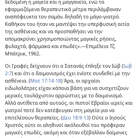
δεδομένη η μαγεία και η μαγγανεία, ενώ τα
εφαρμοζόμενα θεραπευτικά μέτρα περιλάμβαναν
αναπόφευκτα τον σαμάν, δηλαδή το μάγο-γιατρό.
Καθήκον του ήταν να μαντέψει την υπερφυσική αιτία
της ασθένειας και να προσπαθήσει να την
απομακρύνει χρησιμοποιώντας μαγικές ρήσεις,
φυλαχτά, φάρμακα και επωδές».—Επιμέλεια Τζ.
Μπάτρικ, 1962.
Οι Γραφές δείχνουν ότι ο Σατανάς έπληξε τον Ιώβ (
Ιωβ
2:7
) και ότι ο δαιμονισμός έχει ενίοτε συνδεθεί με την
ασθένεια. (
Ματ 17:14-18
) Άρα, οι αρχαίοι
ειδωλολάτρες είχαν κάποια βάση για να συσχετίζουν
μερικές τουλάχιστον αρρώστιες με το δαιμονισμό.
Αλλά αντίθετα από αυτούς, οι πιστοί Εβραίοι ιερείς και
γιατροί ποτέ δεν κατέφευγαν στη μαγεία για να
επιτελέσουν θεραπείες. (
Δευ 18:9-13
) Ούτε ο Ιησούς
Χριστός ούτε οι αληθινοί ακόλουθοί του πρόφεραν
μαγικές επωδές, ακόμη και όταν εξέβαλλαν δαίμονες