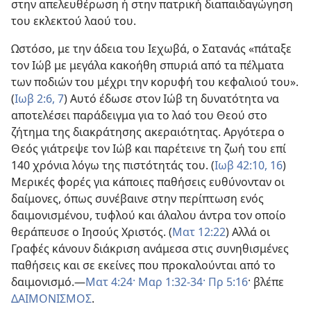
στην απελευθέρωση ή στην πατρική διαπαιδαγώγηση
του εκλεκτού λαού του.
Ωστόσο, με την άδεια του Ιεχωβά, ο Σατανάς «πάταξε
τον Ιώβ με μεγάλα κακοήθη σπυριά από τα πέλματα
των ποδιών του μέχρι την κορυφή του κεφαλιού του».
(
Ιωβ 2:6, 7
) Αυτό έδωσε στον Ιώβ τη δυνατότητα να
αποτελέσει παράδειγμα για το λαό του Θεού στο
ζήτημα της διακράτησης ακεραιότητας. Αργότερα ο
Θεός γιάτρεψε τον Ιώβ και παρέτεινε τη ζωή του επί
140 χρόνια λόγω της πιστότητάς του. (
Ιωβ 42:10,
16
)
Μερικές φορές για κάποιες παθήσεις ευθύνονταν οι
δαίμονες, όπως συνέβαινε στην περίπτωση ενός
δαιμονισμένου, τυφλού και άλαλου άντρα τον οποίο
θεράπευσε ο Ιησούς Χριστός. (
Ματ 12:22
) Αλλά οι
Γραφές κάνουν διάκριση ανάμεσα στις συνηθισμένες
παθήσεις και σε εκείνες που προκαλούνται από το
δαιμονισμό.—
Ματ 4:24·
Μαρ 1:32-34·
Πρ 5:16
· βλέπε
ΔΑΙΜΟΝΙΣΜΟΣ
.