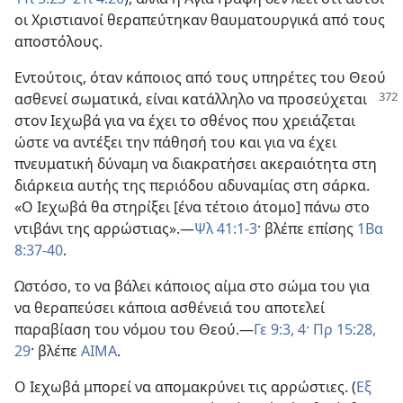
οι Χριστιανοί θεραπεύτηκαν θαυματουργικά από τους
αποστόλους.
Εντούτοις, όταν κάποιος από τους υπηρέτες του Θεού
ασθενεί σωματικά, είναι κατάλληλο να
προσεύχεται
στον Ιεχωβά για να έχει το σθένος που χρειάζεται
ώστε να αντέξει την πάθησή του και για να έχει
πνευματική δύναμη να διακρατήσει ακεραιότητα στη
διάρκεια αυτής της περιόδου αδυναμίας στη σάρκα.
«Ο Ιεχωβά θα στηρίξει [ένα τέτοιο άτομο] πάνω στο
ντιβάνι της αρρώστιας».—
Ψλ 41:1-3
· βλέπε επίσης
1Βα
8:37-40
.
Ωστόσο, το να βάλει κάποιος αίμα στο σώμα του για
να θεραπεύσει κάποια ασθένειά του αποτελεί
παραβίαση του νόμου του Θεού.—
Γε 9:3, 4·
Πρ 15:28,
29
· βλέπε
ΑΙΜΑ
.
Ο Ιεχωβά μπορεί να απομακρύνει τις αρρώστιες. (
Εξ