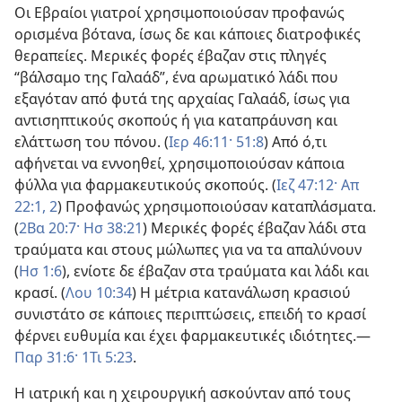
Οι Εβραίοι γιατροί χρησιμοποιούσαν προφανώς
ορισμένα βότανα, ίσως δε και κάποιες διατροφικές
θεραπείες. Μερικές φορές έβαζαν στις πληγές
“βάλσαμο της Γαλαάδ”, ένα αρωματικό λάδι που
εξαγόταν από φυτά της αρχαίας Γαλαάδ, ίσως για
αντισηπτικούς σκοπούς ή για καταπράυνση και
ελάττωση του πόνου. (
Ιερ 46:11·
51:8
) Από ό,τι
αφήνεται να εννοηθεί, χρησιμοποιούσαν κάποια
φύλλα για φαρμακευτικούς σκοπούς. (
Ιεζ 47:12·
Απ
22:1, 2
) Προφανώς χρησιμοποιούσαν καταπλάσματα.
(
2Βα 20:7·
Ησ 38:21
) Μερικές φορές έβαζαν λάδι στα
τραύματα και στους μώλωπες για να τα απαλύνουν
(
Ησ 1:6
), ενίοτε δε έβαζαν στα τραύματα και λάδι και
κρασί. (
Λου 10:34
) Η μέτρια κατανάλωση κρασιού
συνιστάτο σε κάποιες περιπτώσεις, επειδή το κρασί
φέρνει ευθυμία και έχει φαρμακευτικές ιδιότητες.—
Παρ 31:6·
1Τι 5:23
.
Η ιατρική και η χειρουργική ασκούνταν από τους