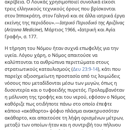
ακρίβεια. Ο Λουκάς χρησιμοποιεί συνολικά είκοσι
τρεις ελληνικούς τεχνικούς όρους που βρίσκονται
στον Ιπποκράτη, στον Γαληνό και σε άλλα ιατρικά έργα
εκείνης της περιόδου».—
Ιατρικό Περιοδικό της Αριζόνας
(
Arizona Medicine
), Μάρτιος 1966, «Ιατρική και Αγία
Γραφή», σ. 177.
Η τήρηση του Νόμου ήταν συχνά επωφελής για την
υγεία. Λόγου χάρη, ο Νόμος απαιτούσε να
καλύπτονται τα ανθρώπινα περιττώματα στους
στρατιωτικούς καταυλισμούς (
Δευ 23:9-14
), κάτι που
παρείχε αξιοσημείωτη προστασία από τις λοιμώδεις
νόσους που μεταδίδονται μέσω των μυγών, όπως η
δυσεντερία και ο τυφοειδής πυρετός. Προλαμβανόταν
η μόλυνση της τροφής και του νερού, εφόσον ο Νόμος
καθόριζε πως οτιδήποτε πάνω στο οποίο έπεφτε
κάποιο «ακάθαρτο» ψόφιο πλάσμα ανακηρυσσόταν
ακάθαρτο, και απαιτούσε τη λήψη ορισμένων μέτρων,
μεταξύ των οποίων ήταν και η συντριβή του πήλινου