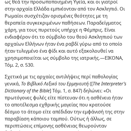
ως θεά την προσωποποιημένη Υγεία, και οι γιατροί
στην αρχαία Ελλάδα εμπνέονταν από τον Ασκληπιό. Οι
Ρωμαίοι συσχέτιζαν ορισμένες θεότητες με τη
θεραπεία συγκεκριμένων παθήσεων. Παραδείγματος
χάρη, για τους πυρετούς υπήρχε η Φέμπρις. Είναι
ενδιαφέρον ότι το σύμβολο του θεού Ασκληπιού των
αρχαίων Ελλήνων ήταν ένα ραβδί γύρω από το οποίο
ήταν τυλιγμένο ένα φίδι και αυτό εξακολουθεί να
χρησιμοποιείται ως σύμβολο της ιατρικής.—ΕΙΚΟΝΑ,
Τόμ. 2, σ. 530.
Σχετικά με τις αρχαίες αντιλήψεις περί παθολογίας
γενικά,
Το Βιβλικό Λεξικό του Ερμηνευτή
([
The Interpreter’s
Dictionary of the Bible
] Τόμ. 1, σ. 847) δηλώνει: «Οι
πρωτόγονες φυλές είτε πίστευαν ότι η ασθένεια ήταν
το αποτέλεσμα εχθρικής μαγείας που κρατούσε
δέσμιο το άτομο είτε απέδιδαν την εμφάνισή της στην
παραβίαση κάποιου ταμπού. Ούτως ή άλλως, σε
περιπτώσεις επίμονης ασθένειας θεωρούνταν