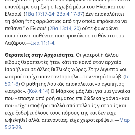
επανέφερε στη ζωή ο Ιεχωβά μέσω του Ηλία και του
Ελισαιέ. (
1Βα 17:17-24·
2Βα 4:17-37
) Δεν αποκαλύπτει
τη φύση “της αρρώστιας από την οποία επρόκειτο να
πεθάνει” ο Ελισαιέ (
2Βα 13:14,
20
) ούτε φανερώνει
ποια ήταν η ασθένεια που προκάλεσε το θάνατο του
Λαζάρου.—
Ιωα 11:1-4
.
Θεραπείες στην Αρχαιότητα.
Οι γιατροί ή άλλου
είδους θεραπευτές ήταν κάτι το κοινό στον αρχαίο
Ισραήλ και σε άλλες Βιβλικές χώρες. Στην Αίγυπτο «οι
γιατροί ταρίχευσαν τον Ισραήλ»—τον νεκρό Ιακώβ. (
Γε
50:1-3
) Ο μαθητής Λουκάς αποκαλείται «ο αγαπητός
γιατρός». (
Κολ 4:14
) Ο Μάρκος μάς λέει για μια γυναίκα
που «έπασχε από ροή αίματος επί δώδεκα χρόνια» και
που «είχε υποφέρει πολλά από πολλούς γιατρούς και
είχε ξοδέψει όλους τους πόρους της και δεν είχε
ωφεληθεί αλλά, απεναντίας, είχε χειροτερέψει».—
Μαρ
5:25-29
.