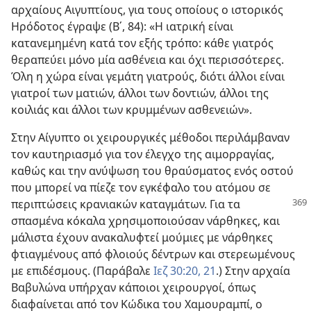
αρχαίους Αιγυπτίους, για τους οποίους ο ιστορικός
Ηρόδοτος έγραψε (Β΄, 84): «Η ιατρική είναι
κατανεμημένη κατά τον εξής τρόπο: κάθε γιατρός
θεραπεύει μόνο μία ασθένεια και όχι περισσότερες.
Όλη η χώρα είναι γεμάτη γιατρούς, διότι άλλοι είναι
γιατροί των ματιών, άλλοι των δοντιών, άλλοι της
κοιλιάς και άλλοι των κρυμμένων ασθενειών».
Στην Αίγυπτο οι χειρουργικές μέθοδοι περιλάμβαναν
τον καυτηριασμό για τον έλεγχο της αιμορραγίας,
καθώς και την ανύψωση του θραύσματος ενός οστού
που μπορεί να πίεζε τον εγκέφαλο του ατόμου σε
περιπτώσεις κρανιακών καταγμάτων. Για
τα
σπασμένα κόκαλα χρησιμοποιούσαν νάρθηκες, και
μάλιστα έχουν ανακαλυφτεί μούμιες με νάρθηκες
φτιαγμένους από φλοιούς δέντρων και στερεωμένους
με επιδέσμους. (Παράβαλε
Ιεζ 30:20, 21
.) Στην αρχαία
Βαβυλώνα υπήρχαν κάποιοι χειρουργοί, όπως
διαφαίνεται από τον Κώδικα του Χαμουραμπί, ο