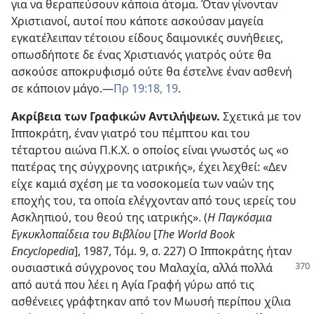
για να θεραπεύσουν κάποια άτομα. Όταν γίνονταν
Χριστιανοί, αυτοί που κάποτε ασκούσαν μαγεία
εγκατέλειπαν τέτοιου είδους δαιμονικές συνήθειες,
οπωσδήποτε δε ένας Χριστιανός γιατρός ούτε θα
ασκούσε αποκρυφισμό ούτε θα έστελνε έναν ασθενή
σε κάποιον μάγο.—
Πρ 19:18, 19
.
Ακρίβεια των Γραφικών Αντιλήψεων.
Σχετικά με τον
Ιπποκράτη, έναν γιατρό του πέμπτου και του
τέταρτου αιώνα Π.Κ.Χ. ο οποίος είναι γνωστός ως «ο
πατέρας της σύγχρονης ιατρικής», έχει λεχθεί: «Δεν
είχε καμιά σχέση με τα νοσοκομεία των ναών της
εποχής του, τα οποία ελέγχονταν από τους ιερείς του
Ασκληπιού, του θεού της ιατρικής». (
Η Παγκόσμια
Εγκυκλοπαίδεια του Βιβλίου
[
The World Book
Encyclopedia
], 1987, Τόμ. 9, σ. 227) Ο Ιπποκράτης ήταν
ουσιαστικά σύγχρονος του Μαλαχία, αλλά
πολλά
από αυτά που λέει η Αγία Γραφή γύρω από τις
ασθένειες γράφτηκαν από τον Μωυσή περίπου χίλια