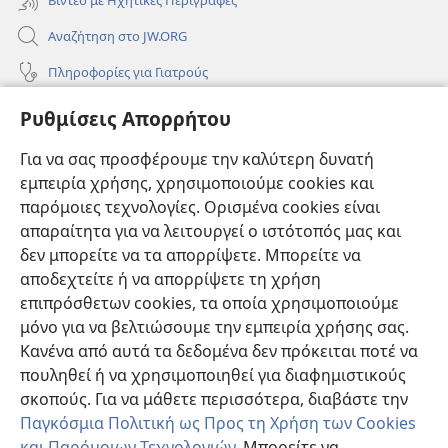
Αναζήτηση στο JW.ORG
Πληροφορίες για Γιατρούς
Πληροφορίες για Επίσημους Φορείς και ΜΜΕ
Ρυθμίσεις Απορρήτου
Βοήθεια
Για να σας προσφέρουμε την καλύτερη δυνατή
εμπειρία χρήσης, χρησιμοποιούμε cookies και
Συνεισφορές
(ανοίγει
παρόμοιες τεχνολογίες. Ορισμένα cookies είναι
νέο
απαραίτητα για να λειτουργεί ο ιστότοπός μας και
παράθυρο)
ΔΙΑΔΙΚΤΥΑΚΗ ΒΙΒΛΙΟΘΗΚΗ της Σκοπιάς™
δεν μπορείτε να τα απορρίψετε. Μπορείτε να
(ανοίγει
αποδεχτείτε ή να απορρίψετε τη χρήση
νέο
®
JW Hub
παράθυρο)
επιπρόσθετων cookies, τα οποία χρησιμοποιούμε
(ανοίγει
νέο
μόνο για να βελτιώσουμε την εμπειρία χρήσης σας.
®
JW Library
παράθυρο)
Κανένα από αυτά τα δεδομένα δεν πρόκειται ποτέ να
πουληθεί ή να χρησιμοποιηθεί για διαφημιστικούς
Βιβλιοθήκη της Σκοπιάς
σκοπούς. Για να μάθετε περισσότερα, διαβάστε την
Παγκόσμια Πολιτική ως Προς τη Χρήση των Cookies
και Παρόμοιων Τεχνολογιών
. Μπορείτε να