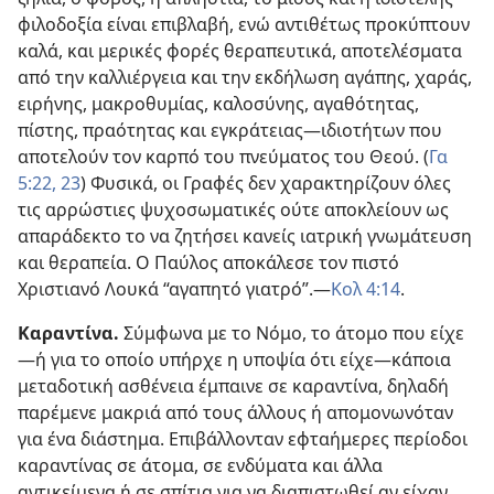
φιλοδοξία είναι επιβλαβή, ενώ αντιθέτως προκύπτουν
καλά, και μερικές φορές θεραπευτικά, αποτελέσματα
από την καλλιέργεια και την εκδήλωση αγάπης, χαράς,
ειρήνης, μακροθυμίας, καλοσύνης, αγαθότητας,
πίστης, πραότητας και εγκράτειας—ιδιοτήτων που
αποτελούν τον καρπό του πνεύματος του Θεού. (
Γα
5:22, 23
) Φυσικά, οι Γραφές δεν χαρακτηρίζουν όλες
τις αρρώστιες ψυχοσωματικές ούτε αποκλείουν ως
απαράδεκτο το να ζητήσει κανείς ιατρική γνωμάτευση
και θεραπεία. Ο Παύλος αποκάλεσε τον πιστό
Χριστιανό Λουκά “αγαπητό γιατρό”.—
Κολ 4:14
.
Καραντίνα.
Σύμφωνα με το Νόμο, το άτομο που είχε
—ή για το οποίο υπήρχε η υποψία ότι είχε—κάποια
μεταδοτική ασθένεια έμπαινε σε καραντίνα, δηλαδή
παρέμενε μακριά από τους άλλους ή απομονωνόταν
για ένα διάστημα. Επιβάλλονταν εφταήμερες περίοδοι
καραντίνας σε άτομα, σε ενδύματα και άλλα
αντικείμενα ή σε σπίτια για να διαπιστωθεί αν είχαν