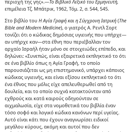
περιοχή της γης».—
Το Βιβλικό Λεξικό του Ερμηνευτή,
επιμέλεια Τζ. Μπάτρικ, 1962, Τόμ. 2, σ. 544, 545.
Στο βιβλίο του
Η Αγία Γραφή και η Σύγχρονη Ιατρική
(
The
Bible and Modern Medicine
), ο γιατρός Α. Ρεντλ Σορτ
τονίζει ότι ο κώδικας δημόσιας υγιεινής που υπήρχε—
αν υπήρχε καν—στα έθνη που περιέβαλλαν τον
αρχαίο Ισραήλ ήταν μόνο σε στοιχειώδες επίπεδο, και
δηλώνει: «Συνεπώς, είναι εξαιρετικά εκπληκτικό το ότι
σε ένα βιβλίο όπως η Αγία Γραφή, το οποίο
παρουσιάζεται ως μη επιστημονικό, υπάρχει κάποιος
κώδικας υγιεινής, και είναι εξίσου εκπληκτικό το ότι
ένα έθνος που μόλις είχε απελευθερωθεί από τη
δουλεία, και το οποίο συχνά κατακτούνταν από
εχθρούς και κατά καιρούς οδηγούνταν σε
αιχμαλωσία, είχε στα νομοθετικά του βιβλία έναν
τόσο σοφό και λογικό κώδικα κανόνων περί υγείας.
Αυτό είναι κάτι που έχουν αναγνωρίσει ειδικοί
μεγάλου κύρους, ακόμη και αυτοί που δεν