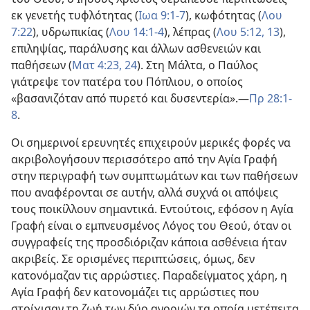
εκ γενετής τυφλότητας (
Ιωα 9:1-7
), κωφότητας (
Λου
7:22
), υδρωπικίας (
Λου 14:1-4
), λέπρας (
Λου 5:12, 13
),
επιληψίας, παράλυσης και άλλων ασθενειών και
παθήσεων (
Ματ 4:23, 24
). Στη Μάλτα, ο Παύλος
γιάτρεψε τον πατέρα του Πόπλιου, ο οποίος
«βασανιζόταν από πυρετό και δυσεντερία».—
Πρ 28:1-
8
.
Οι σημερινοί ερευνητές επιχειρούν μερικές φορές να
ακριβολογήσουν περισσότερο από την Αγία Γραφή
στην περιγραφή των συμπτωμάτων και των παθήσεων
που αναφέρονται σε αυτήν, αλλά συχνά οι απόψεις
τους ποικίλλουν σημαντικά. Εντούτοις, εφόσον η Αγία
Γραφή είναι ο εμπνευσμένος Λόγος του Θεού, όταν οι
συγγραφείς της προσδιόριζαν κάποια ασθένεια ήταν
ακριβείς. Σε ορισμένες περιπτώσεις, όμως, δεν
κατονόμαζαν τις αρρώστιες. Παραδείγματος χάρη, η
Αγία Γραφή δεν κατονομάζει τις αρρώστιες που
στοίχισαν τη ζωή των δύο αγοριών τα οποία μετέπειτα