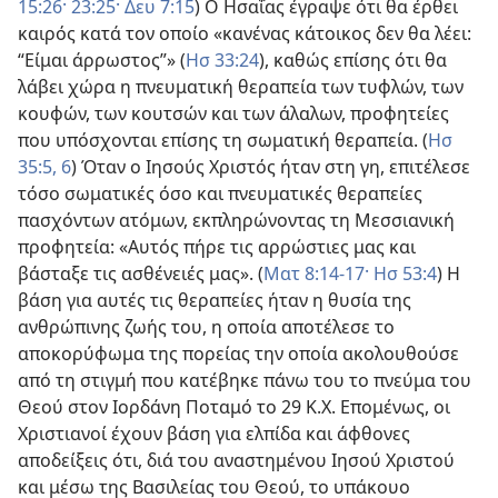
15:26·
23:25·
Δευ 7:15
) Ο Ησαΐας έγραψε ότι θα έρθει
καιρός κατά τον οποίο «κανένας κάτοικος δεν θα λέει:
“Είμαι άρρωστος”» (
Ησ 33:24
), καθώς επίσης ότι θα
λάβει χώρα η πνευματική θεραπεία των τυφλών, των
κουφών, των κουτσών και των άλαλων, προφητείες
που υπόσχονται επίσης τη σωματική θεραπεία. (
Ησ
35:5, 6
) Όταν ο Ιησούς Χριστός ήταν στη γη, επιτέλεσε
τόσο σωματικές όσο και πνευματικές θεραπείες
πασχόντων ατόμων, εκπληρώνοντας τη Μεσσιανική
προφητεία: «Αυτός πήρε τις αρρώστιες μας και
βάσταξε τις ασθένειές μας». (
Ματ 8:14-17·
Ησ 53:4
) Η
βάση για αυτές τις θεραπείες ήταν η θυσία της
ανθρώπινης ζωής του, η οποία αποτέλεσε το
αποκορύφωμα της πορείας την οποία ακολουθούσε
από τη στιγμή που κατέβηκε πάνω του το πνεύμα του
Θεού στον Ιορδάνη Ποταμό το 29 Κ.Χ. Επομένως, οι
Χριστιανοί έχουν βάση για ελπίδα και άφθονες
αποδείξεις ότι, διά του αναστημένου Ιησού Χριστού
και μέσω της Βασιλείας του Θεού, το υπάκουο