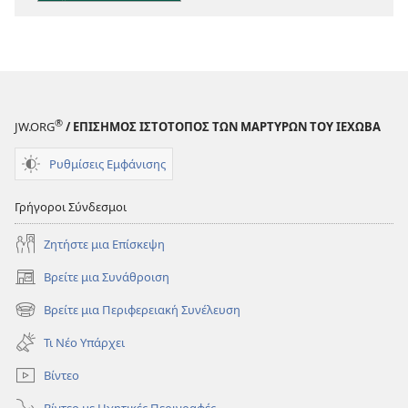
®
JW.ORG
/ ΕΠΙΣΗΜΟΣ ΙΣΤΟΤΟΠΟΣ ΤΩΝ ΜΑΡΤΥΡΩΝ ΤΟΥ ΙΕΧΩΒΑ
Ρυθμίσεις Εμφάνισης
Γρήγοροι Σύνδεσμοι
Ζητήστε μια Επίσκεψη
Βρείτε μια Συνάθροιση
(ανοίγει
νέο
Βρείτε μια Περιφερειακή Συνέλευση
(ανοίγει
παράθυρο)
νέο
Τι Νέο Υπάρχει
παράθυρο)
Βίντεο
Βίντεο με Ηχητικές Περιγραφές