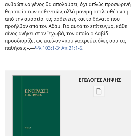
ανθρώπινο γένος θα απολαύσει, όχι απλώς προσωρινή
θεραπεία των ασθενειών, αλλά μόνιμη απελευθέρωση
από την αμαρτία, τις ασθένειες και το θάνατο που
προήλθαν από τον Αδάμ. Για αυτό το επίτευγμα, κάθε
αίνος ανήκει στον Ιεχωβά, τον οποίο ο Δαβίδ
προσδιορίζει ως εκείνον «που γιατρεύει όλες σου τις
παθήσεις».—
Ψλ 103:1-3·
Απ 21:1-5
.
ΕΠΙΛΟΓΕΣ ΛΗΨΗΣ
Επιλογές
λήψης
εκδόσεων
Ενόραση
στις
Γραφές