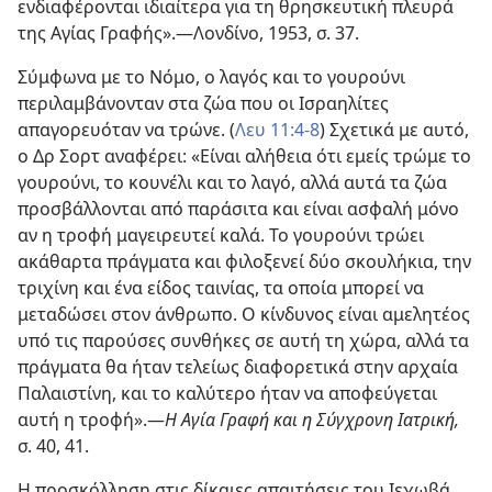
ενδιαφέρονται ιδιαίτερα για τη θρησκευτική πλευρά
της Αγίας Γραφής».—Λονδίνο, 1953, σ. 37.
Σύμφωνα με το Νόμο, ο λαγός και το γουρούνι
περιλαμβάνονταν στα ζώα που οι Ισραηλίτες
απαγορευόταν να τρώνε. (
Λευ 11:4-8
) Σχετικά με αυτό,
ο Δρ Σορτ αναφέρει: «Είναι αλήθεια ότι εμείς τρώμε το
γουρούνι, το κουνέλι και το λαγό, αλλά αυτά τα ζώα
προσβάλλονται από παράσιτα και είναι ασφαλή μόνο
αν η τροφή μαγειρευτεί καλά. Το γουρούνι τρώει
ακάθαρτα πράγματα και φιλοξενεί δύο σκουλήκια, την
τριχίνη και ένα είδος ταινίας, τα οποία μπορεί να
μεταδώσει στον άνθρωπο. Ο κίνδυνος είναι αμελητέος
υπό τις παρούσες συνθήκες σε αυτή τη χώρα, αλλά τα
πράγματα θα ήταν τελείως διαφορετικά στην αρχαία
Παλαιστίνη, και το καλύτερο ήταν να αποφεύγεται
αυτή η τροφή».—
Η Αγία Γραφή και η Σύγχρονη Ιατρική,
σ. 40, 41.
Η προσκόλληση στις δίκαιες απαιτήσεις του Ιεχωβά