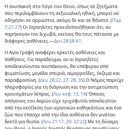
Η ανυπακοή στο Λόγο του Θεού, όπως σε ζητήματα
που περιλαμβάνουν τη σεξουαλική ηθική, μπορεί να
οδηγήσει σε αρρώστια, ακόμη δε και σε θάνατο. (
Παρ
7:21-27
) Οι Ισραηλίτες προειδοποιήθηκαν ότι, αν
παρήκουαν τον Ιεχωβά, εκείνος θα τους πάτασσε με
διάφορες ασθένειες.—
Δευ 28:58-61
.
Η Αγία Γραφή αναφέρει αρκετές ασθένειες και
παθήσεις. Για παράδειγμα, αν οι Ισραηλίτες
αποδεικνύονταν ανυπάκουοι, θα υπέφεραν από
φυματίωση, μεγάλα σπυριά, αιμορροΐδες, έκζεμα και
παραφροσύνη. (
Δευ 28:22,
27, 28,
35
) Ο Νόμος παρείχε
πληροφορίες για τη διάγνωση και την αντιμετώπιση
κρουσμάτων λέπρας. (
Λευ κεφ. 13,
14
) Όποιος
απόγονος του Ααρών είχε τριχοφυτία αποκλειόταν
από την εκτέλεση των ιερατικών καθηκόντων, και ένα
ζώο που έπασχε από την ίδια ασθένεια δεν γινόταν
δεκτό για θυσία. (
Λευ 21:17,
20·
22:22
) Με τη δύναμη
του Θεού, ο Ιησούς Χριστός θεράπευσε περιπτώσεις