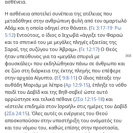
ασθένεια.
Η ασθένεια αποτελεί συνέπεια της ατέλειας που
μεταδόθηκε στην ανθρώπινη φυλή από τον αμαρτωλό
Αδάμ και η οποία οδηγεί στο θάνατο. (
Γε 3:17-19·
Ρω
5:12
) Εντούτοις, ο ίδιος ο Ιεχωβά «άγγιξε τον Φαραώ
και το σπιτικό του με μεγάλες πληγές εξαιτίας της
Σαραΐ, της συζύγου του Άβραμ». (
Γε 12:17
) Ο Θεός
ήταν υπεύθυνος για τα «μεγάλα σπυριά
με
φουσκάλες» που εκδηλώθηκαν πάνω σε άνθρωπο και
σε ζώο στη διάρκεια της έκτης πληγής που επέφερε
στην αρχαία Αίγυπτο. (
Εξ 9:8-11
) Ο ίδιος πάταξε την
αυθάδη Μαριάμ με λέπρα (
Αρ 12:9-15
), έπληξε το νόθο
παιδί του Δαβίδ και της Βηθ-σαβεέ ώστε αυτό
αρρώστησε και τελικά πέθανε (
2Σα 12:15-18
) και
«έστειλε επιδημία στον Ισραήλ» στις ημέρες του Δαβίδ
(
2Σα 24:15
). Όλες αυτές οι ενέργειες του Θεού
αποσκοπούσαν στην υποστήριξη του ονόματός του
και του νόμου του, καθώς επίσης στην προστασία,