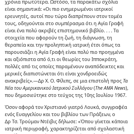
χρόνια πρωτύτερα. Ωστόσο, τα παρακάτω σχόλια
είναι σημαντικά: «Οι πιο ενημερωμένοι ιατρικοί
ερευνητές, αυτοί που τώρα διαπρέπουν στον τομέα
τους, οδηγούνται στο συμπέρασμα ότι η Αγία Γραφή
είναι ένα πολύ ακριβές επιστημονικό βιβλίο. . . . Τα
στοιχεία που αφορούν τη ζωή, τη διάγνωση, τη
θεραπεία και την προληπτική ιατρική έτσι όπως τα
παρουσιάζει η Αγία Γραφή είναι πολύ πιο προηγμένα
και αξιόπιστα από ό,τι οι θεωρίες του Ιπποκράτη,
πολλές από τις οποίες παραμένουν αναπόδεικτες και
μερικές διαπιστώνεται ότι είναι χονδροειδώς
ανακριβείς».—Δρ Χ. Ο. Φίλιπς, σε μια επιστολή προς
Τα
Νέα του Αμερικανικού Ιατρικού Συλλόγου
(
The AMA News
),
που δημοσιεύτηκε στο τεύχος της 10ης Ιουλίου 1967.
Όσον αφορά τον Χριστιανό γιατρό Λουκά, συγγραφέα
ενός Ευαγγελίου και του βιβλίου των Πράξεων, ο
Δρ Τσ. Τρούμαν Ντέιβις δήλωσε: «Όπου γίνεται κάποια
ιατρική περιγραφή, χαρακτηρίζεται από σχολαστική