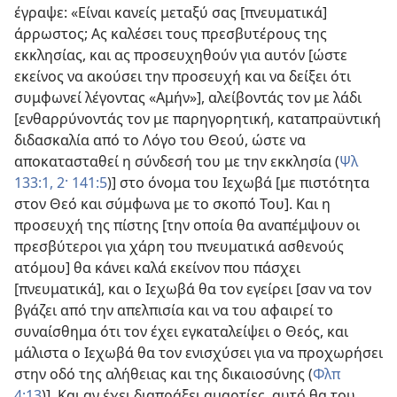
έγραψε: «Είναι κανείς μεταξύ σας [πνευματικά]
άρρωστος; Ας καλέσει τους πρεσβυτέρους της
εκκλησίας, και ας προσευχηθούν για αυτόν [ώστε
εκείνος να ακούσει την προσευχή και να δείξει ότι
συμφωνεί λέγοντας «Αμήν»], αλείβοντάς τον με λάδι
[ενθαρρύνοντάς τον με παρηγορητική, καταπραϋντική
διδασκαλία από το Λόγο του Θεού, ώστε να
αποκατασταθεί η σύνδεσή του με την εκκλησία (
Ψλ
133:1, 2·
141:5
)] στο όνομα του Ιεχωβά [με πιστότητα
στον Θεό και σύμφωνα με το σκοπό Του]. Και η
προσευχή της πίστης [την οποία θα αναπέμψουν οι
πρεσβύτεροι για χάρη του πνευματικά ασθενούς
ατόμου] θα κάνει καλά εκείνον που πάσχει
[πνευματικά], και ο Ιεχωβά θα τον εγείρει [σαν να τον
βγάζει από την απελπισία και να του αφαιρεί το
συναίσθημα ότι τον έχει εγκαταλείψει ο Θεός, και
μάλιστα ο Ιεχωβά θα τον ενισχύσει για να προχωρήσει
στην οδό της αλήθειας και της δικαιοσύνης (
Φλπ
4:13
)]. Και αν έχει διαπράξει αμαρτίες, αυτό θα του