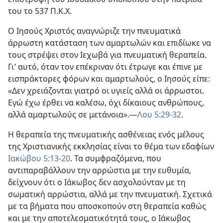
του το 537 Π.Κ.Χ.
Ο Ιησούς Χριστός αναγνώριζε την πνευματικά
άρρωστη κατάσταση των αμαρτωλών και επιδίωκε να
τους στρέψει στον Ιεχωβά για πνευματική θεραπεία.
Γι’ αυτό, όταν τον επέκριναν ότι έτρωγε και έπινε με
εισπράκτορες φόρων και αμαρτωλούς, ο Ιησούς είπε:
«Δεν χρειάζονται γιατρό οι υγιείς αλλά οι άρρωστοι.
Εγώ έχω έρθει να καλέσω, όχι δίκαιους ανθρώπους,
αλλά αμαρτωλούς σε μετάνοια».—
Λου 5:29-32
.
Η θεραπεία της πνευματικής ασθένειας ενός μέλους
της Χριστιανικής εκκλησίας είναι το θέμα των εδαφίων
Ιακώβου 5:13-20
. Τα συμφραζόμενα, που
αντιπαραβάλλουν την αρρώστια με την ευθυμία,
δείχνουν ότι ο Ιάκωβος δεν ασχολούνταν με τη
σωματική αρρώστια, αλλά με την πνευματική. Σχετικά
με τα βήματα που αποσκοπούν στη θεραπεία καθώς
και με την αποτελεσματικότητά τους, ο Ιάκωβος