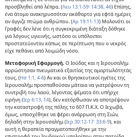
προσβληθεί από λέπρα. (
Λευ 13:1-59·
14:38,
46
) Επίσης,
ένα άτομο ανακηρυσσόταν ακάθαρτο για εφτά ημέρες
αν άγγιζε πτώμα ανθρώπου. (
Αρ 19:11-13
) Μολονότι οι
Γραφές δεν λένε ότι η συγκεκριμένη διάταξη δόθηκε
για λόγους υγιεινής, ωστόσο οι υπόλοιποι
προστατεύονταν κάπως σε περίπτωση που ο νεκρός
είχε πεθάνει από λοιμώδη νόσο.
Μεταφορική Εφαρμογή.
Ο Ιούδας και η Ιερουσαλήμ
αρρώστησαν πνευματικά εξαιτίας της αμαρτωλότητάς
τους. (
Ησ 1:1,
4-6
) Αν και οι θρησκευτικοί ηγέτες της
Ιερουσαλήμ προσπαθούσαν μάταια να γιατρέψουν τη
συντριβή του λαού, λέγοντας ψέματα ότι υπήρχε
ειρήνη (
Ιερ 6:13, 14
), δεν κατόρθωσαν να αποτρέψουν
την καταστροφή της πόλης το 607 Π.Κ.Χ. Ο Ιεχωβά,
όμως, υποσχέθηκε να φέρει ανάρρωση στη Σιών,
δηλαδή στην Ιερουσαλήμ (
Ιερ 30:12-17·
33:6-9
), και
αυτή η θεραπεία πραγματοποιήθηκε με την
επιστροφή του Ιουδαϊκού υπολοίπου στην πατρίδα