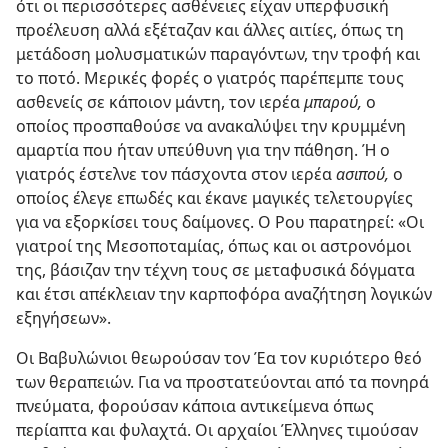
ότι οι περισσότερες ασθένειες είχαν υπερφυσική
προέλευση αλλά εξέταζαν και άλλες αιτίες, όπως τη
μετάδοση μολυσματικών παραγόντων, την τροφή και
το ποτό. Μερικές φορές ο γιατρός παρέπεμπε τους
ασθενείς σε κάποιον μάντη, τον ιερέα
μπαρού,
ο
οποίος προσπαθούσε να ανακαλύψει την κρυμμένη
αμαρτία που ήταν υπεύθυνη για την πάθηση. Ή ο
γιατρός έστελνε τον πάσχοντα στον ιερέα
ασιπού,
ο
οποίος έλεγε επωδές και έκανε μαγικές τελετουργίες
για να εξορκίσει τους δαίμονες. Ο Ρου παρατηρεί: «Οι
γιατροί της Μεσοποταμίας, όπως και οι αστρονόμοι
της, βάσιζαν την τέχνη τους σε μεταφυσικά δόγματα
και έτσι απέκλειαν την καρποφόρα αναζήτηση λογικών
εξηγήσεων».
Οι Βαβυλώνιοι θεωρούσαν τον Έα τον κυριότερο θεό
των θεραπειών. Για να προστατεύονται από τα πονηρά
πνεύματα, φορούσαν κάποια αντικείμενα όπως
περίαπτα και φυλαχτά. Οι αρχαίοι Έλληνες τιμούσαν