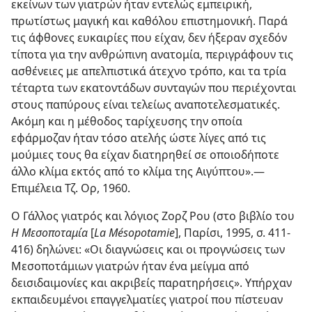
εκείνων των γιατρών ήταν εντελώς εμπειρική,
πρωτίστως μαγική και καθόλου επιστημονική. Παρά
τις άφθονες ευκαιρίες που είχαν, δεν ήξεραν σχεδόν
τίποτα για την ανθρώπινη ανατομία, περιγράφουν τις
ασθένειες με απελπιστικά άτεχνο τρόπο, και τα τρία
τέταρτα των εκατοντάδων συνταγών που περιέχονται
στους παπύρους είναι τελείως αναποτελεσματικές.
Ακόμη και η μέθοδος ταρίχευσης την οποία
εφάρμοζαν ήταν τόσο ατελής ώστε λίγες από τις
μούμιες τους θα είχαν διατηρηθεί σε οποιοδήποτε
άλλο κλίμα εκτός από το κλίμα της Αιγύπτου».—
Επιμέλεια Τζ. Ορ, 1960.
Ο Γάλλος γιατρός και λόγιος Ζορζ Ρου (στο βιβλίο του
Η Μεσοποταμία
[
La Mésopotamie
], Παρίσι, 1995, σ. 411-
416) δηλώνει: «Οι διαγνώσεις και οι προγνώσεις των
Μεσοποτάμιων γιατρών ήταν ένα μείγμα από
δεισιδαιμονίες και ακριβείς παρατηρήσεις». Υπήρχαν
εκπαιδευμένοι επαγγελματίες γιατροί που πίστευαν