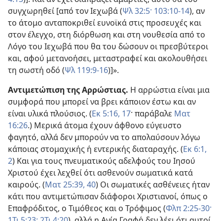
συγχωρηθεί [από τον Ιεχωβά (
Ψλ 32:5·
103:10-14
), αν
το άτομο ανταποκριθεί ευνοϊκά στις προσευχές και
στον έλεγχο, στη διόρθωση και στη νουθεσία από το
Λόγο του Ιεχωβά που θα του δώσουν οι πρεσβύτεροι
και, αφού μετανοήσει, μεταστραφεί και ακολουθήσει
τη σωστή οδό (
Ψλ 119:9-16
)]».
Αντιμετώπιση της Αρρώστιας.
Η αρρώστια είναι μια
συμφορά που μπορεί να βρει κάποιον έστω και αν
είναι υλικά πλούσιος. (
Εκ 5:16, 17
· παράβαλε
Ματ
16:26
.) Μερικά άτομα έχουν άφθονο εύγευστο
φαγητό, αλλά δεν μπορούν να το απολαύσουν λόγω
κάποιας στομαχικής ή εντερικής διαταραχής. (
Εκ 6:1,
2
) Και για τους πνευματικούς αδελφούς του Ιησού
Χριστού έχει λεχθεί ότι ασθενούν σωματικά κατά
καιρούς. (
Ματ 25:39, 40
) Οι σωματικές ασθένειες ήταν
κάτι που αντιμετώπισαν διάφοροι Χριστιανοί, όπως ο
Επαφρόδιτος, ο Τιμόθεος και ο Τρόφιμος (
Φλπ 2:25-30·
1Τι 5:23·
2Τι 4:20
), αλλά η Αγία Γραφή δεν λέει ότι αυτοί