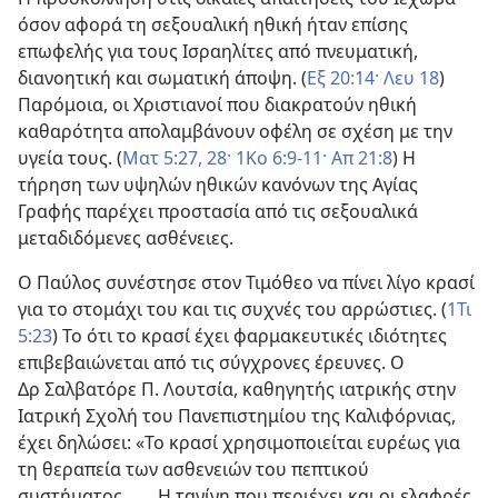
όσον αφορά τη σεξουαλική ηθική ήταν επίσης
επωφελής για τους Ισραηλίτες από πνευματική,
διανοητική και σωματική άποψη. (
Εξ 20:14·
Λευ 18
)
Παρόμοια, οι Χριστιανοί που διακρατούν ηθική
καθαρότητα απολαμβάνουν οφέλη σε σχέση με την
υγεία τους. (
Ματ 5:27, 28·
1Κο 6:9-11·
Απ 21:8
) Η
τήρηση των υψηλών ηθικών κανόνων της Αγίας
Γραφής παρέχει προστασία από τις σεξουαλικά
μεταδιδόμενες ασθένειες.
Ο Παύλος συνέστησε στον Τιμόθεο να πίνει λίγο κρασί
για το στομάχι του και τις συχνές του αρρώστιες. (
1Τι
5:23
) Το ότι το κρασί έχει φαρμακευτικές ιδιότητες
επιβεβαιώνεται από τις σύγχρονες έρευνες. Ο
Δρ Σαλβατόρε Π. Λουτσία, καθηγητής ιατρικής στην
Ιατρική Σχολή του Πανεπιστημίου της Καλιφόρνιας,
έχει δηλώσει: «Το κρασί χρησιμοποιείται ευρέως για
τη θεραπεία των ασθενειών του πεπτικού
συστήματος. . . . Η τανίνη που περιέχει και οι ελαφρές