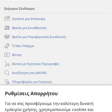
Γρήγοροι Σύνδεσμοι
Ζητήστε μια Επίσκεψη
Βρείτε μια Συνάθροιση
(ανοίγει
νέο
Βρείτε μια Περιφερειακή Συνέλευση
(ανοίγει
παράθυρο)
νέο
Τι Νέο Υπάρχει
παράθυρο)
Βίντεο
Βίντεο με Ηχητικές Περιγραφές
Αναζήτηση στο JW.ORG
Πληροφορίες για Γιατρούς
Πληροφορίες για Επίσημους Φορείς και ΜΜΕ
Ρυθμίσεις Απορρήτου
Βοήθεια
Για να σας προσφέρουμε την καλύτερη δυνατή
εμπειρία χρήσης, χρησιμοποιούμε cookies και