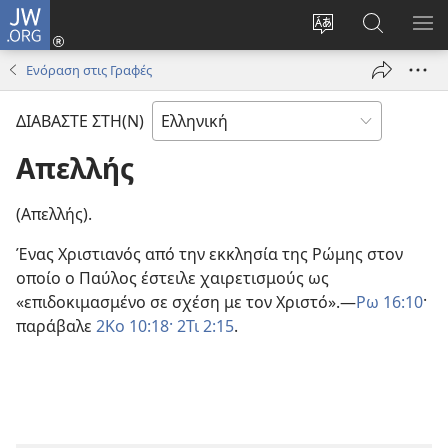
JW.ORG
Σύνδεση
(ανοίγει
Αλλαγή
Αναζήτησ
ΕΜ
νέο
γλώσσας
στο
ΜΕ
Ενόραση στις Γραφές
παράθυρο)
ιστότοπου
JW.ORG
ΔΙΑΒΑΣΤΕ ΣΤΗ(Ν)
Απελλής
(Απελλής).
Ένας Χριστιανός από την εκκλησία της Ρώμης στον
οποίο ο Παύλος έστειλε χαιρετισμούς ως
«επιδοκιμασμένο σε σχέση με τον Χριστό».—
Ρω 16:10
·
παράβαλε
2Κο 10:18·
2Τι 2:15
.