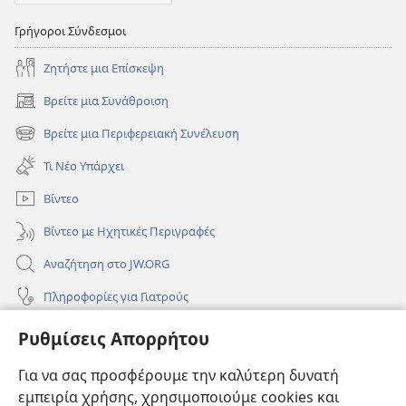
Γρήγοροι Σύνδεσμοι
Ζητήστε μια Επίσκεψη
Βρείτε μια Συνάθροιση
(ανοίγει
νέο
Βρείτε μια Περιφερειακή Συνέλευση
(ανοίγει
παράθυρο)
νέο
Τι Νέο Υπάρχει
παράθυρο)
Βίντεο
Βίντεο με Ηχητικές Περιγραφές
Αναζήτηση στο JW.ORG
Πληροφορίες για Γιατρούς
Πληροφορίες για Επίσημους Φορείς και ΜΜΕ
Ρυθμίσεις Απορρήτου
Βοήθεια
Για να σας προσφέρουμε την καλύτερη δυνατή
εμπειρία χρήσης, χρησιμοποιούμε cookies και