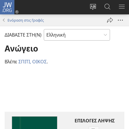
JW.ORG
Σύνδεση
(ανοίγει
Αλλαγή
Αναζήτησ
ΕΜ
νέο
γλώσσας
στο
ΜΕ
Ενόραση στις Γραφές
παράθυρο)
ιστότοπου
JW.ORG
ΔΙΑΒΑΣΤΕ ΣΤΗ(Ν)
Ανώγειο
Βλέπε
ΣΠΙΤΙ, ΟΙΚΟΣ
.
ΕΠΙΛΟΓΕΣ ΛΗΨΗΣ