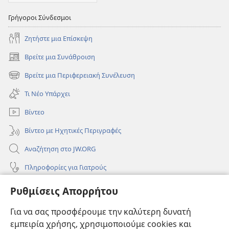
Γρήγοροι Σύνδεσμοι
Ζητήστε μια Επίσκεψη
Βρείτε μια Συνάθροιση
(ανοίγει
νέο
Βρείτε μια Περιφερειακή Συνέλευση
(ανοίγει
παράθυρο)
νέο
Τι Νέο Υπάρχει
παράθυρο)
Βίντεο
Βίντεο με Ηχητικές Περιγραφές
Αναζήτηση στο JW.ORG
Πληροφορίες για Γιατρούς
Πληροφορίες για Επίσημους Φορείς και ΜΜΕ
Ρυθμίσεις Απορρήτου
Βοήθεια
Για να σας προσφέρουμε την καλύτερη δυνατή
εμπειρία χρήσης, χρησιμοποιούμε cookies και