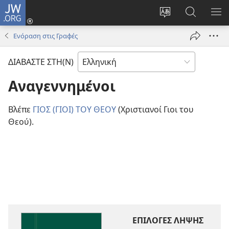
JW.ORG
Σύνδεση
(ανοίγει
Αλλαγή
Αναζήτησ
ΕΜ
νέο
γλώσσας
στο
ΜΕ
Ενόραση στις Γραφές
παράθυρο)
ιστότοπου
JW.ORG
ΔΙΑΒΑΣΤΕ ΣΤΗ(Ν)
Αναγεννημένοι
Βλέπε
ΓΙΟΣ (ΓΙΟΙ) ΤΟΥ ΘΕΟΥ
(Χριστιανοί Γιοι του
Θεού).
ΕΠΙΛΟΓΕΣ ΛΗΨΗΣ