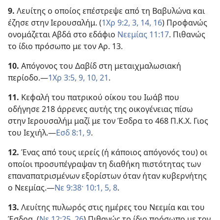
9.
Λευίτης ο οποίος επέστρεψε από τη Βαβυλώνα και
έζησε στην Ιερουσαλήμ. (
1Χρ 9:2, 3,
14,
16
) Προφανώς
ονομάζεται Αβδά στο εδάφιο
Νεεμίας 11:17
. Πιθανώς
το ίδιο πρόσωπο με τον Αρ. 13.
10.
Απόγονος του Δαβίδ στη μεταιχμαλωσιακή
περίοδο.—
1Χρ 3:5,
9, 10,
21
.
11.
Κεφαλή του πατρικού οίκου του Ιωάβ που
οδήγησε 218 άρρενες αυτής της οικογένειας πίσω
στην Ιερουσαλήμ μαζί με τον Έσδρα το 468 Π.Κ.Χ. Γιος
του Ιεχιήλ.—
Εσδ 8:1,
9
.
12.
Ένας από τους ιερείς (ή κάποιος απόγονός του) οι
οποίοι προσυπέγραψαν τη διαθήκη πιστότητας των
επαναπατρισμένων εξορίστων όταν ήταν κυβερνήτης
ο Νεεμίας.—
Νε 9:38·
10:1,
5,
8
.
13.
Λευίτης πυλωρός στις ημέρες του Νεεμία και του
Έσδρα. (
Νε 12:25, 26
) Πιθανώς το ίδιο πρόσωπο με τον