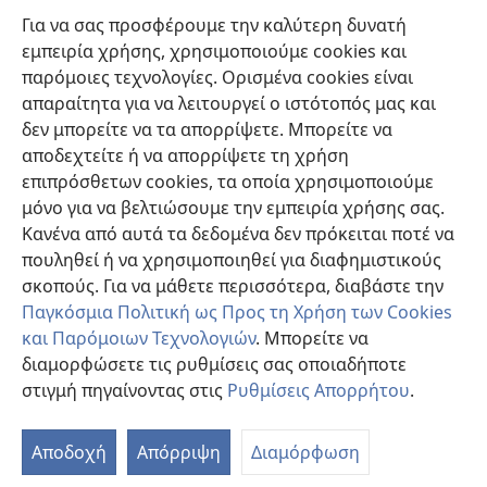
Βοήθεια
Για να σας προσφέρουμε την καλύτερη δυνατή
εμπειρία χρήσης, χρησιμοποιούμε cookies και
Συνεισφορές
(ανοίγει
παρόμοιες τεχνολογίες. Ορισμένα cookies είναι
νέο
απαραίτητα για να λειτουργεί ο ιστότοπός μας και
παράθυρο)
ΔΙΑΔΙΚΤΥΑΚΗ ΒΙΒΛΙΟΘΗΚΗ της Σκοπιάς™
δεν μπορείτε να τα απορρίψετε. Μπορείτε να
(ανοίγει
αποδεχτείτε ή να απορρίψετε τη χρήση
νέο
®
JW Hub
παράθυρο)
επιπρόσθετων cookies, τα οποία χρησιμοποιούμε
(ανοίγει
νέο
μόνο για να βελτιώσουμε την εμπειρία χρήσης σας.
®
JW Library
παράθυρο)
Κανένα από αυτά τα δεδομένα δεν πρόκειται ποτέ να
πουληθεί ή να χρησιμοποιηθεί για διαφημιστικούς
Βιβλιοθήκη της Σκοπιάς
σκοπούς. Για να μάθετε περισσότερα, διαβάστε την
Παγκόσμια Πολιτική ως Προς τη Χρήση των Cookies
και Παρόμοιων Τεχνολογιών
. Μπορείτε να
διαμορφώσετε τις ρυθμίσεις σας οποιαδήποτε
Copyright
© 2026 Watch Tower Bible and Tract Society of Pennsylvania.
στιγμή πηγαίνοντας στις
Ρυθμίσεις Απορρήτου
.
ΟΡΟΙ ΧΡΗΣΗΣ
|
ΠΟΛΙΤΙΚΗ ΑΠΟΡΡΗΤΟΥ
|
ΡΥΘΜΙΣΕΙΣ ΑΠΟΡΡΗΤΟΥ
Αποδοχή
Απόρριψη
Διαμόρφωση