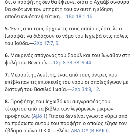
ότι ο προφήτης δεν θα έφευγε, διότι ο Αχαάβ σίγουρα
θα σκότωνε τον υπηρέτη του αν αυτή η είδηση
αποδεικνυόταν ψεύτικη.—
1Βα 18:1-16
.
5.
Ένας από τους άρχοντες τους οποίους έστειλε ο
Ιωσαφάτ να διδάξουν το νόμο του Ιεχωβά στις πόλεις
του Ιούδα.—
2Χρ 17:7,
9
.
6.
Μακρινός απόγονος του Σαούλ και του Ιωνάθαν στη
φυλή του Βενιαμίν.—
1Χρ 8:33-38·
9:44
.
7.
Μεραρίτης Λευίτης, ένας από τους άντρες που
επέβλεπαν τις επισκευές του ναού οι οποίες έγιναν με
διαταγή του Βασιλιά Ιωσία.—
2Χρ 34:8,
12
.
8.
Προφήτης του Ιεχωβά και συγγραφέας του
τέταρτου από τα βιβλία των λεγόμενων μικρών
προφητών. (
Αβδ 1
) Τίποτα δεν είναι γνωστό γύρω από
το πρόσωπο αυτού του προφήτη ο οποίος έζησε τον
έβδομο αιώνα Π.Κ.Χ.—Βλέπε
ΑΒΔΙΟΥ (ΒΙΒΛΙΟ)
.