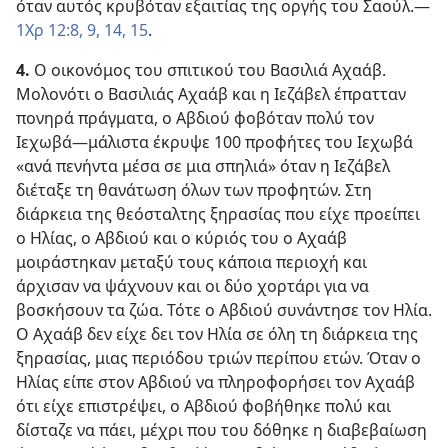
όταν αυτός κρυβόταν εξαιτίας της οργής του Σαούλ.—
1Χρ 12:8, 9,
14, 15
.
4.
Ο οικονόμος του σπιτικού του Βασιλιά Αχαάβ.
Μολονότι ο Βασιλιάς Αχαάβ και η Ιεζάβελ έπρατταν
πονηρά πράγματα, ο Αβδιού φοβόταν πολύ τον
Ιεχωβά—μάλιστα έκρυψε 100 προφήτες του Ιεχωβά
«ανά πενήντα μέσα σε μια σπηλιά» όταν η Ιεζάβελ
διέταξε τη θανάτωση όλων των προφητών. Στη
διάρκεια της θεόσταλτης ξηρασίας που είχε προείπει
ο Ηλίας, ο Αβδιού και ο κύριός του ο Αχαάβ
μοιράστηκαν μεταξύ τους κάποια περιοχή και
άρχισαν να ψάχνουν και οι δύο χορτάρι για να
βοσκήσουν τα ζώα. Τότε ο Αβδιού συνάντησε τον Ηλία.
Ο Αχαάβ δεν είχε δει τον Ηλία σε όλη τη διάρκεια της
ξηρασίας, μιας περιόδου τριών περίπου ετών. Όταν ο
Ηλίας είπε στον Αβδιού να πληροφορήσει τον Αχαάβ
ότι είχε επιστρέψει, ο Αβδιού φοβήθηκε πολύ και
δίσταζε να πάει, μέχρι που του δόθηκε η διαβεβαίωση