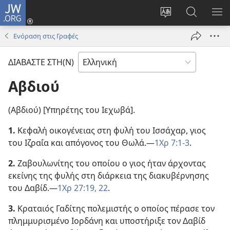
JW.ORG
Σύνδεση
(ανοίγει
Αλλαγή
Αναζήτησ
ΕΜ
νέο
γλώσσας
στο
ΜΕ
Ενόραση στις Γραφές
παράθυρο)
ιστότοπου
JW.ORG
ΔΙΑΒΑΣΤΕ ΣΤΗ(Ν)
Αβδιού
(Αβδιού) [Υπηρέτης του Ιεχωβά].
1.
Κεφαλή οικογένειας στη φυλή του Ισσάχαρ, γιος
του Ιζραΐα και απόγονος του Θωλά.—
1Χρ 7:1-3
.
2.
Ζαβουλωνίτης του οποίου ο γιος ήταν άρχοντας
εκείνης της φυλής στη διάρκεια της διακυβέρνησης
του Δαβίδ.—
1Χρ 27:19,
22
.
3.
Κραταιός Γαδίτης πολεμιστής ο οποίος πέρασε τον
πλημμυρισμένο Ιορδάνη και υποστήριξε τον Δαβίδ