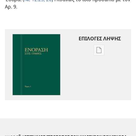
Αρ. 9.
ΕΠΙΛΟΓΕΣ ΛΗΨΗΣ
Επιλογές
λήψης
εκδόσεων
Ενόραση
στις
Γραφές
®