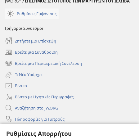
JW.ORG
/ ΕΠΙΣΗΜΟΣ ΙΣΤΟΤΟΠΟΣ ΤΩΝ ΜΑΡΤΥΡΩΝ ΤΟΥ ΙΕΧΩΒΑ
Ρυθμίσεις Εμφάνισης
Γρήγοροι Σύνδεσμοι
Ζητήστε μια Επίσκεψη
Βρείτε μια Συνάθροιση
(ανοίγει
νέο
Βρείτε μια Περιφερειακή Συνέλευση
(ανοίγει
παράθυρο)
νέο
Τι Νέο Υπάρχει
παράθυρο)
Βίντεο
Βίντεο με Ηχητικές Περιγραφές
Αναζήτηση στο JW.ORG
Πληροφορίες για Γιατρούς
Πληροφορίες για Επίσημους Φορείς και ΜΜΕ
Ρυθμίσεις Απορρήτου