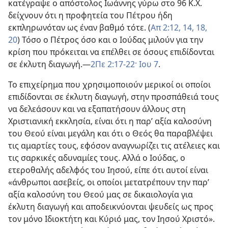
κατέγραψε ο απόστολος Ιωάννης γύρω στο 96 Κ.Χ.
δείχνουν ότι η προφητεία του Πέτρου ήδη
εκπληρωνόταν ως έναν βαθμό τότε. (
Απ 2:12,
14,
18,
20
) Τόσο ο Πέτρος όσο και ο Ιούδας μιλούν για την
κρίση που πρόκειται να επέλθει σε όσους επιδίδονται
σε έκλυτη διαγωγή.—
2Πε 2:17-22·
Ιου 7
.
Το επιχείρημα που χρησιμοποιούν μερικοί οι οποίοι
επιδίδονται σε έκλυτη διαγωγή, στην προσπάθειά τους
να δελεάσουν και να εξαπατήσουν άλλους στη
Χριστιανική εκκλησία, είναι ότι η παρ’ αξία καλοσύνη
του Θεού είναι μεγάλη και ότι ο Θεός θα παραβλέψει
τις αμαρτίες τους, εφόσον αναγνωρίζει τις ατέλειες και
τις σαρκικές αδυναμίες τους. Αλλά ο Ιούδας, ο
ετεροθαλής αδελφός του Ιησού, είπε ότι αυτοί είναι
«άνθρωποι ασεβείς, οι οποίοι μετατρέπουν την παρ’
αξία καλοσύνη του Θεού μας σε δικαιολογία για
έκλυτη διαγωγή και αποδεικνύονται ψευδείς ως προς
τον μόνο Ιδιοκτήτη και Κύριό μας, τον Ιησού Χριστό».