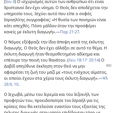
(
Ιου 4
) Ο ισχυρισμός αυτών των ανθρώπων ότι είναι
Χριστιανοί δεν έχει νόημα. Ο Θεός δεν αποδέχεται την
υπηρεσία τους. Ισχύει αυτό που είπε ο σοφός
Ισραηλίτης συγγραφέας: «Η θυσία των πονηρών είναι
κάτι απεχθές. Πόσο μάλλον όταν την προσφέρει
κανείς με έκλυτη διαγωγή».—
Παρ 21:27
.
Ο Νόμος εξέφραζε την ίδια άποψη κατά της έκλυτης
διαγωγής. Ο Θεός δεν έχει αλλάξει σε αυτό το θέμα. Η
έκλυτη διαγωγή ήταν θεσμοθετημένο αδίκημα και
επέσυρε την ποινή του θανάτου. (
Λευ 18:17·
20:14
) Ο
Δαβίδ απηύθυνε έκκληση στον Θεό να
μην
αφαιρέσει τη ζωή του μαζί με «τους ενόχους αίματος,
οι οποίοι έχουν στα χέρια τους έκλυτη διαγωγή».—
Ψλ
26:9, 10
.
Ο Ιεχωβά, μέσω του Ιερεμία και του Ιεζεκιήλ, των
προφητών του, προειδοποίησε τον Ισραήλ για τις
κρίσεις που θα εκτελούσε εναντίον τους εξαιτίας της
έκλυτης διαγωγής στην οποία επιδίδονταν τόσο με