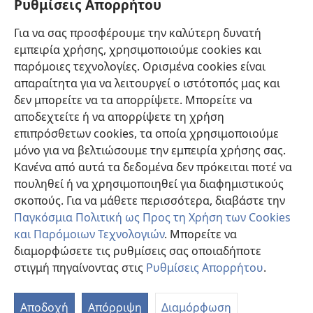
Ρυθμίσεις Απορρήτου
Βοήθεια
Για να σας προσφέρουμε την καλύτερη δυνατή
εμπειρία χρήσης, χρησιμοποιούμε cookies και
Συνεισφορές
(ανοίγει
παρόμοιες τεχνολογίες. Ορισμένα cookies είναι
νέο
απαραίτητα για να λειτουργεί ο ιστότοπός μας και
παράθυρο)
ΔΙΑΔΙΚΤΥΑΚΗ ΒΙΒΛΙΟΘΗΚΗ της Σκοπιάς™
δεν μπορείτε να τα απορρίψετε. Μπορείτε να
(ανοίγει
αποδεχτείτε ή να απορρίψετε τη χρήση
νέο
®
JW Hub
παράθυρο)
επιπρόσθετων cookies, τα οποία χρησιμοποιούμε
(ανοίγει
νέο
μόνο για να βελτιώσουμε την εμπειρία χρήσης σας.
®
JW Library
παράθυρο)
Κανένα από αυτά τα δεδομένα δεν πρόκειται ποτέ να
πουληθεί ή να χρησιμοποιηθεί για διαφημιστικούς
Βιβλιοθήκη της Σκοπιάς
σκοπούς. Για να μάθετε περισσότερα, διαβάστε την
Παγκόσμια Πολιτική ως Προς τη Χρήση των Cookies
και Παρόμοιων Τεχνολογιών
. Μπορείτε να
διαμορφώσετε τις ρυθμίσεις σας οποιαδήποτε
Copyright
© 2026 Watch Tower Bible and Tract Society of Pennsylvania.
στιγμή πηγαίνοντας στις
Ρυθμίσεις Απορρήτου
.
ΟΡΟΙ ΧΡΗΣΗΣ
|
ΠΟΛΙΤΙΚΗ ΑΠΟΡΡΗΤΟΥ
|
ΡΥΘΜΙΣΕΙΣ ΑΠΟΡΡΗΤΟΥ
Αποδοχή
Απόρριψη
Διαμόρφωση