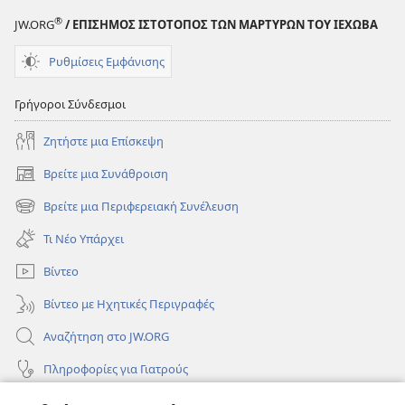
®
JW.ORG
/ ΕΠΙΣΗΜΟΣ ΙΣΤΟΤΟΠΟΣ ΤΩΝ ΜΑΡΤΥΡΩΝ ΤΟΥ ΙΕΧΩΒΑ
Ρυθμίσεις Εμφάνισης
Γρήγοροι Σύνδεσμοι
Ζητήστε μια Επίσκεψη
Βρείτε μια Συνάθροιση
(ανοίγει
νέο
Βρείτε μια Περιφερειακή Συνέλευση
(ανοίγει
παράθυρο)
νέο
Τι Νέο Υπάρχει
παράθυρο)
Βίντεο
Βίντεο με Ηχητικές Περιγραφές
Αναζήτηση στο JW.ORG
Πληροφορίες για Γιατρούς
Πληροφορίες για Επίσημους Φορείς και ΜΜΕ