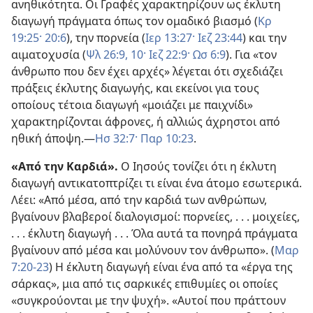
ανηθικότητα. Οι Γραφές χαρακτηρίζουν ως έκλυτη
διαγωγή πράγματα όπως τον ομαδικό βιασμό (
Κρ
19:25·
20:6
), την πορνεία (
Ιερ 13:27·
Ιεζ 23:44
) και την
αιματοχυσία (
Ψλ 26:9, 10·
Ιεζ 22:9·
Ωσ 6:9
). Για «τον
άνθρωπο που δεν έχει αρχές» λέγεται ότι σχεδιάζει
πράξεις έκλυτης διαγωγής, και εκείνοι για τους
οποίους τέτοια διαγωγή «μοιάζει με παιχνίδι»
χαρακτηρίζονται άφρονες, ή αλλιώς άχρηστοι από
ηθική άποψη.—
Ησ 32:7·
Παρ 10:23
.
«Από την Καρδιά».
Ο Ιησούς τονίζει ότι η έκλυτη
διαγωγή αντικατοπτρίζει τι είναι ένα άτομο εσωτερικά.
Λέει: «Από μέσα, από την καρδιά των ανθρώπων,
βγαίνουν βλαβεροί διαλογισμοί: πορνείες, . . . μοιχείες,
. . . έκλυτη διαγωγή . . . Όλα αυτά τα πονηρά πράγματα
βγαίνουν από μέσα και μολύνουν τον άνθρωπο». (
Μαρ
7:20-23
) Η έκλυτη διαγωγή είναι ένα από τα «έργα της
σάρκας», μια από τις σαρκικές επιθυμίες οι οποίες
«συγκρούονται με την ψυχή». «Αυτοί που πράττουν