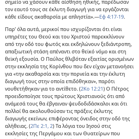
σημείο να χάσουν κάθε αίσθηση ηθικής, παρέδωσαν
τον εαυτό τους σε έκλυτη διαγωγή για να εργάζονται
κάθε είδους ακαθαρσία με απληστία».—
Εφ 4:17-19
.
Παρ’ όλα αυτά, μερικοί που ισχυρίζονται ότι είναι
υπηρέτες του Θεού και του Χριστού παρεκκλίνουν
από την οδό του φωτός και εκδηλώνουν ξεδιάντροπη,
απαξιωτική στάση απέναντι στο θεϊκό νόμο και στη
θεϊκή εξουσία. Ο Παύλος θλιβόταν εξαιτίας ορισμένων
στην εκκλησία της Κορίνθου που δεν είχαν μετανοήσει
για «την ακαθαρσία και την πορνεία και την έκλυτη
διαγωγή τους στην οποία επιδόθηκαν», παρότι
νουθετήθηκαν για το αντίθετο. (
2Κο 12:21
) Ο Πέτρος
προειδοποίησε τους πρώτους Χριστιανούς ότι από
ανάμεσά τους θα έβγαιναν ψευδοδιδάσκαλοι και ότι
πολλοί θα ακολουθούσαν τις πράξεις έκλυτης
διαγωγής εκείνων, επιφέροντας όνειδος στην οδό της
αλήθειας. (
2Πε 2:1, 2
) Τα λόγια του Ιησού στις
εκκλησίες της Περγάμου και των Θυατείρων που