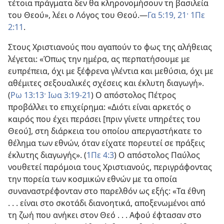
τέτοια πράγματα δεν θα κληρονομήσουν τη βασιλεία
του Θεού», λέει ο Λόγος του Θεού.—
Γα 5:19,
21·
1Πε
2:11
.
Στους Χριστιανούς που αγαπούν το φως της αλήθειας
λέγεται: «Όπως την ημέρα, ας περπατήσουμε με
ευπρέπεια, όχι με ξέφρενα γλέντια και μεθύσια, όχι με
αθέμιτες σεξουαλικές σχέσεις και έκλυτη διαγωγή».
(
Ρω 13:13·
Ιωα 3:19-21
) Ο απόστολος Πέτρος
προβάλλει το επιχείρημα: «Διότι είναι αρκετός ο
καιρός που έχει περάσει [πριν γίνετε υπηρέτες του
Θεού], στη διάρκεια του οποίου απεργαστήκατε το
θέλημα των εθνών, όταν είχατε πορευτεί σε πράξεις
έκλυτης διαγωγής». (
1Πε 4:3
) Ο απόστολος Παύλος
νουθετεί παρόμοια τους Χριστιανούς, περιγράφοντας
την πορεία των κοσμικών εθνών με τα οποία
συναναστρέφονταν στο παρελθόν ως εξής: «Τα έθνη
. . . είναι στο σκοτάδι διανοητικά, αποξενωμένοι από
τη ζωή που ανήκει στον Θεό . . . Αφού έφτασαν στο