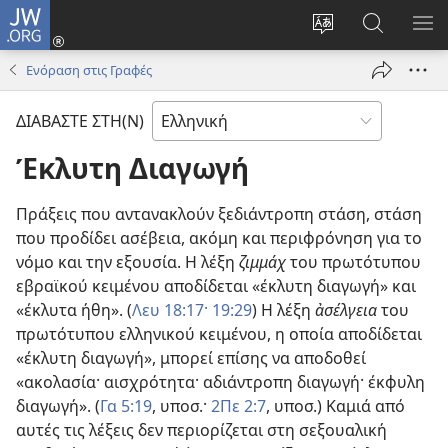
JW.ORG
Σύνδεση
(ανοίγει
Αλλαγή
Αναζήτησ
ΕΜ
νέο
γλώσσας
στο
ΜΕ
Ενόραση στις Γραφές
παράθυρο)
ιστότοπου
JW.ORG
ΔΙΑΒΑΣΤΕ ΣΤΗ(Ν)
Έκλυτη Διαγωγή
Πράξεις που αντανακλούν ξεδιάντροπη στάση, στάση
που προδίδει ασέβεια, ακόμη και περιφρόνηση για το
νόμο και την εξουσία. Η λέξη
ζιμμάχ
του πρωτότυπου
εβραϊκού κειμένου αποδίδεται «έκλυτη διαγωγή» και
«έκλυτα ήθη». (
Λευ 18:17·
19:29
) Η λέξη
ἀσέλγεια
του
πρωτότυπου ελληνικού κειμένου, η οποία αποδίδεται
«έκλυτη διαγωγή», μπορεί επίσης να αποδοθεί
«ακολασία· αισχρότητα· αδιάντροπη διαγωγή· έκφυλη
διαγωγή». (
Γα 5:19
, υποσ.·
2Πε 2:7
, υποσ.) Καμιά από
αυτές τις λέξεις δεν περιορίζεται στη σεξουαλική