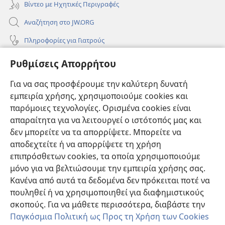
Βίντεο με Ηχητικές Περιγραφές
Αναζήτηση στο JW.ORG
Πληροφορίες για Γιατρούς
Πληροφορίες για Επίσημους Φορείς και ΜΜΕ
Ρυθμίσεις Απορρήτου
Βοήθεια
Για να σας προσφέρουμε την καλύτερη δυνατή
εμπειρία χρήσης, χρησιμοποιούμε cookies και
Συνεισφορές
(ανοίγει
παρόμοιες τεχνολογίες. Ορισμένα cookies είναι
νέο
απαραίτητα για να λειτουργεί ο ιστότοπός μας και
παράθυρο)
ΔΙΑΔΙΚΤΥΑΚΗ ΒΙΒΛΙΟΘΗΚΗ της Σκοπιάς™
δεν μπορείτε να τα απορρίψετε. Μπορείτε να
(ανοίγει
αποδεχτείτε ή να απορρίψετε τη χρήση
νέο
®
JW Hub
παράθυρο)
επιπρόσθετων cookies, τα οποία χρησιμοποιούμε
(ανοίγει
νέο
μόνο για να βελτιώσουμε την εμπειρία χρήσης σας.
®
JW Library
παράθυρο)
Κανένα από αυτά τα δεδομένα δεν πρόκειται ποτέ να
πουληθεί ή να χρησιμοποιηθεί για διαφημιστικούς
Βιβλιοθήκη της Σκοπιάς
σκοπούς. Για να μάθετε περισσότερα, διαβάστε την
Παγκόσμια Πολιτική ως Προς τη Χρήση των Cookies