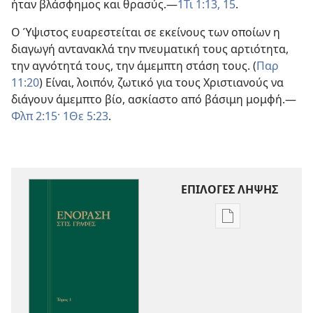
ήταν βλάσφημος και θρασύς.—
1Τι 1:13,
15
.
Ο Ύψιστος ευαρεστείται σε εκείνους των οποίων η
διαγωγή αντανακλά την πνευματική τους αρτιότητα,
την αγνότητά τους, την άμεμπτη στάση τους. (
Παρ
11:20
) Είναι, λοιπόν, ζωτικό για τους Χριστιανούς να
διάγουν άμεμπτο βίο, ασκίαστο από βάσιμη μομφή.—
Φλπ 2:15·
1Θε 5:23
.
ΕΠΙΛΟΓΕΣ ΛΗΨΗΣ
Επιλογές
λήψης
εκδόσεων
Ενόραση
στις
Γραφές