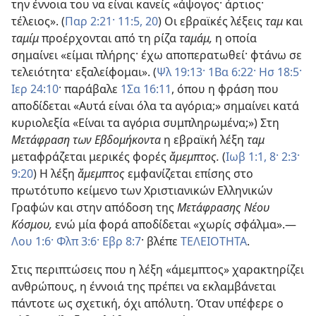
την έννοια του να είναι κανείς «άψογος· άρτιος·
τέλειος». (
Παρ 2:21·
11:5,
20
) Οι εβραϊκές λέξεις
ταμ
και
ταμίμ
προέρχονται από τη ρίζα
ταμάμ,
η οποία
σημαίνει «είμαι πλήρης· έχω αποπερατωθεί· φτάνω σε
τελειότητα· εξαλείφομαι». (
Ψλ 19:13·
1Βα 6:22·
Ησ 18:5·
Ιερ 24:10
· παράβαλε
1Σα 16:11
, όπου η φράση που
αποδίδεται «Αυτά είναι όλα τα αγόρια;» σημαίνει κατά
κυριολεξία «Είναι τα αγόρια συμπληρωμένα;») Στη
Μετάφραση των Εβδομήκοντα
η εβραϊκή λέξη
ταμ
μεταφράζεται μερικές φορές
ἄμεμπτος.
(
Ιωβ 1:1,
8·
2:3·
9:20
) Η λέξη
ἄμεμπτος
εμφανίζεται επίσης στο
πρωτότυπο κείμενο των Χριστιανικών Ελληνικών
Γραφών και στην απόδοση της
Μετάφρασης Νέου
Κόσμου,
ενώ μία φορά αποδίδεται «χωρίς σφάλμα».—
Λου 1:6·
Φλπ 3:6·
Εβρ 8:7
· βλέπε
ΤΕΛΕΙΟΤΗΤΑ
.
Στις περιπτώσεις που η λέξη «άμεμπτος» χαρακτηρίζει
ανθρώπους, η έννοιά της πρέπει να εκλαμβάνεται
πάντοτε ως σχετική, όχι απόλυτη. Όταν υπέφερε ο