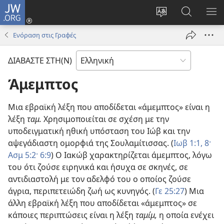
JW.ORG
Σύνδεση
(ανοίγει
Αλλαγή
Αναζήτησ
ΕΜ
νέο
γλώσσας
στο
ΜΕ
Ενόραση στις Γραφές
παράθυρο)
ιστότοπου
JW.ORG
ΔΙΑΒΑΣΤΕ ΣΤΗ(Ν)
Άμεμπτος
Μια εβραϊκή λέξη που αποδίδεται «άμεμπτος» είναι η
λέξη
ταμ.
Χρησιμοποιείται σε σχέση με την
υποδειγματική ηθική υπόσταση του Ιώβ και την
αψεγάδιαστη ομορφιά της Σουλαμίτισσας. (
Ιωβ 1:1,
8·
Ασμ 5:2·
6:9
) Ο Ιακώβ χαρακτηρίζεται άμεμπτος, λόγω
του ότι ζούσε ειρηνικά και ήσυχα σε σκηνές, σε
αντιδιαστολή με τον αδελφό του ο οποίος ζούσε
άγρια, περιπετειώδη ζωή ως κυνηγός. (
Γε 25:27
) Μια
άλλη εβραϊκή λέξη που αποδίδεται «άμεμπτος» σε
κάποιες περιπτώσεις είναι η λέξη
ταμίμ,
η οποία ενέχει