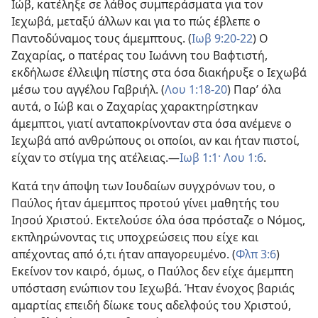
Ιώβ, κατέληξε σε λάθος συμπεράσματα για τον
Ιεχωβά, μεταξύ άλλων και για το πώς έβλεπε ο
Παντοδύναμος τους άμεμπτους. (
Ιωβ 9:20-22
) Ο
Ζαχαρίας, ο πατέρας του Ιωάννη του Βαφτιστή,
εκδήλωσε έλλειψη πίστης στα όσα διακήρυξε ο Ιεχωβά
μέσω του αγγέλου Γαβριήλ. (
Λου 1:18-20
) Παρ’ όλα
αυτά, ο Ιώβ και ο Ζαχαρίας χαρακτηρίστηκαν
άμεμπτοι, γιατί ανταποκρίνονταν στα όσα ανέμενε ο
Ιεχωβά από ανθρώπους οι οποίοι, αν και ήταν πιστοί,
είχαν το στίγμα της ατέλειας.—
Ιωβ 1:1·
Λου 1:6
.
Κατά την άποψη των Ιουδαίων συγχρόνων του, ο
Παύλος ήταν άμεμπτος προτού γίνει μαθητής του
Ιησού Χριστού. Εκτελούσε όλα όσα πρόσταζε ο Νόμος,
εκπληρώνοντας τις υποχρεώσεις που είχε και
απέχοντας από ό,τι ήταν απαγορευμένο. (
Φλπ 3:6
)
Εκείνον τον καιρό, όμως, ο Παύλος δεν είχε άμεμπτη
υπόσταση ενώπιον του Ιεχωβά. Ήταν ένοχος βαριάς
αμαρτίας επειδή δίωκε τους αδελφούς του Χριστού,