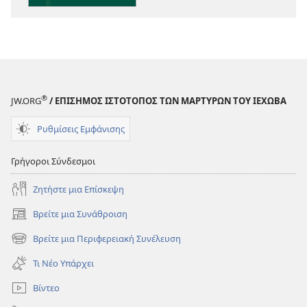
®
JW.ORG
/ ΕΠΙΣΗΜΟΣ ΙΣΤΟΤΟΠΟΣ ΤΩΝ ΜΑΡΤΥΡΩΝ ΤΟΥ ΙΕΧΩΒΑ
Ρυθμίσεις Εμφάνισης
Γρήγοροι Σύνδεσμοι
Ζητήστε μια Επίσκεψη
Βρείτε μια Συνάθροιση
(ανοίγει
νέο
Βρείτε μια Περιφερειακή Συνέλευση
(ανοίγει
παράθυρο)
νέο
Τι Νέο Υπάρχει
παράθυρο)
Βίντεο