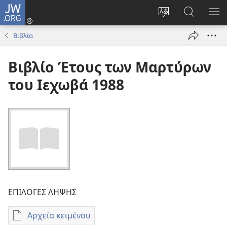
JW.ORG
Σύνδεση
(ανοίγει
Αλλαγή
Αναζήτησ
ΕΜ
νέο
γλώσσας
στο
ΜΕ
Βιβλία
παράθυρο)
ιστότοπου
JW.ORG
Βιβλίο Έτους των Μαρτύρων
του Ιεχωβά 1988
ΕΠΙΛΟΓΕΣ ΛΗΨΗΣ
Αρχεία κειμένου
Επιλογές