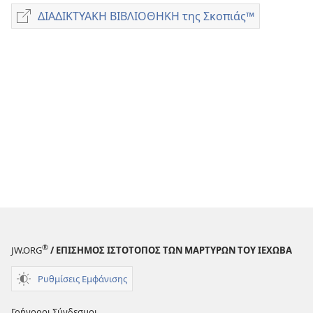
λήψης
ΔΙΑΔΙΚΤΥΑΚΗ ΒΙΒΛΙΟΘΗΚΗ της Σκοπιάς™
ΔΙΑΔΙΚΤΥΑΚΗ
εκδόσεων
ΒΙΒΛΙΟΘΗΚΗ
Βιβλίο
της
Έτους
Σκοπιάς™
των
Μαρτύρων
του
Ιεχωβά
1988
®
JW.ORG
/ ΕΠΙΣΗΜΟΣ ΙΣΤΟΤΟΠΟΣ ΤΩΝ ΜΑΡΤΥΡΩΝ ΤΟΥ ΙΕΧΩΒΑ
Ρυθμίσεις Εμφάνισης
Γρήγοροι Σύνδεσμοι