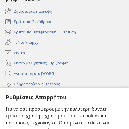
Ζητήστε μια Επίσκεψη
Βρείτε μια Συνάθροιση
(ανοίγει
νέο
Βρείτε μια Περιφερειακή Συνέλευση
(ανοίγει
παράθυρο)
νέο
Τι Νέο Υπάρχει
παράθυρο)
Βίντεο
Βίντεο με Ηχητικές Περιγραφές
Αναζήτηση στο JW.ORG
Πληροφορίες για Γιατρούς
Πληροφορίες για Επίσημους Φορείς και ΜΜΕ
Ρυθμίσεις Απορρήτου
Βοήθεια
Για να σας προσφέρουμε την καλύτερη δυνατή
εμπειρία χρήσης, χρησιμοποιούμε cookies και
Συνεισφορές
(ανοίγει
παρόμοιες τεχνολογίες. Ορισμένα cookies είναι
νέο