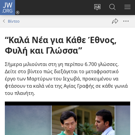
JW.ORG
Σύνδεση
(ανοίγει
Αλλαγή
Αναζήτησ
ΕΜ
νέο
γλώσσας
στο
ΜΕ
Βίντεο
παράθυρο)
ιστότοπου
JW.ORG
“Καλά Νέα για Κάθε Έθνος,
Φυλή και Γλώσσα”
Σήμερα μιλιούνται στη γη περίπου 6.700 γλώσσες.
Δείτε στο βίντεο πώς διεξάγεται το μεταφραστικό
έργο των Μαρτύρων του Ιεχωβά, προκειμένου να
φτάσουν τα καλά νέα της Αγίας Γραφής σε κάθε γωνιά
του πλανήτη.