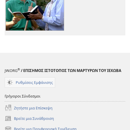
βίντεο
“Καλά
Νέα
για
Κάθε
Έθνος,
Φυλή
και
Γλώσσα”
®
JW.ORG
/ ΕΠΙΣΗΜΟΣ ΙΣΤΟΤΟΠΟΣ ΤΩΝ ΜΑΡΤΥΡΩΝ ΤΟΥ ΙΕΧΩΒΑ
Ρυθμίσεις Εμφάνισης
Γρήγοροι Σύνδεσμοι
Ζητήστε μια Επίσκεψη
Βρείτε μια Συνάθροιση
(ανοίγει
νέο
Βρείτε μια Περιφερειακή Συνέλευση