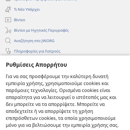
(ανοίγει
παράθυρο)
νέο
Τι Νέο Υπάρχει
παράθυρο)
Βίντεο
Βίντεο με Ηχητικές Περιγραφές
Αναζήτηση στο JW.ORG
Πληροφορίες για Γιατρούς
Πληροφορίες για Επίσημους Φορείς και ΜΜΕ
Ρυθμίσεις Απορρήτου
Βοήθεια
Για να σας προσφέρουμε την καλύτερη δυνατή
εμπειρία χρήσης, χρησιμοποιούμε cookies και
Συνεισφορές
(ανοίγει
παρόμοιες τεχνολογίες. Ορισμένα cookies είναι
νέο
απαραίτητα για να λειτουργεί ο ιστότοπός μας και
παράθυρο)
ΔΙΑΔΙΚΤΥΑΚΗ ΒΙΒΛΙΟΘΗΚΗ της Σκοπιάς™
δεν μπορείτε να τα απορρίψετε. Μπορείτε να
(ανοίγει
αποδεχτείτε ή να απορρίψετε τη χρήση
νέο
®
JW Hub
παράθυρο)
επιπρόσθετων cookies, τα οποία χρησιμοποιούμε
(ανοίγει
νέο
μόνο για να βελτιώσουμε την εμπειρία χρήσης σας.
®
JW Library
παράθυρο)