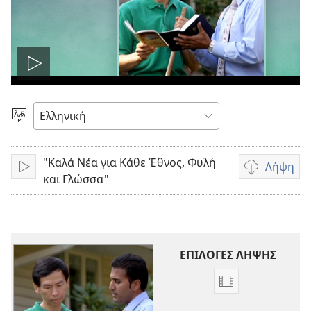
Αναπαραγωγή
βίντεο
Επιλέξτε
Γλώσσα
"Καλά Νέα για Κάθε Έθνος, Φυλή
Λήψη
Αναπαραγωγή
Επιλογές
και Γλώσσα"
λήψης
βίντεο
ΕΠΙΛΟΓΕΣ ΛΗΨΗΣ
Επιλογές
λήψης