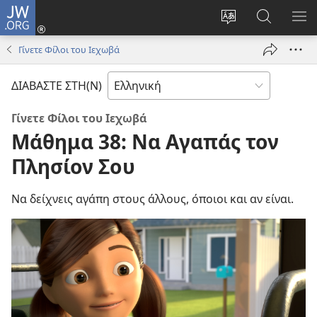
JW.ORG
Σύνδεση
(ανοίγει
Αλλαγή
Αναζήτησ
ΕΜ
νέο
γλώσσας
στο
ΜΕ
Γίνετε Φίλοι του Ιεχωβά
παράθυρο)
ιστότοπου
JW.ORG
ΔΙΑΒΑΣΤΕ ΣΤΗ(Ν)
Γίνετε Φίλοι του Ιεχωβά
Μάθημα 38: Να Αγαπάς τον
Πλησίον Σου
Να δείχνεις αγάπη στους άλλους, όποιοι και αν είναι.