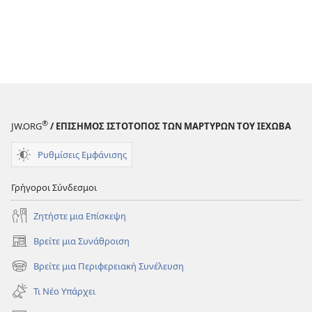
®
JW.ORG
/ ΕΠΙΣΗΜΟΣ ΙΣΤΟΤΟΠΟΣ ΤΩΝ ΜΑΡΤΥΡΩΝ ΤΟΥ ΙΕΧΩΒΑ
Ρυθμίσεις Εμφάνισης
Γρήγοροι Σύνδεσμοι
Ζητήστε μια Επίσκεψη
Βρείτε μια Συνάθροιση
(ανοίγει
νέο
Βρείτε μια Περιφερειακή Συνέλευση
(ανοίγει
παράθυρο)
νέο
Τι Νέο Υπάρχει
παράθυρο)