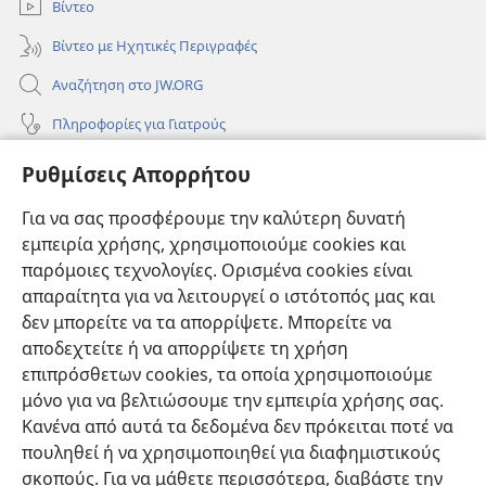
Βίντεο
Βίντεο με Ηχητικές Περιγραφές
Αναζήτηση στο JW.ORG
Πληροφορίες για Γιατρούς
Πληροφορίες για Επίσημους Φορείς και ΜΜΕ
Ρυθμίσεις Απορρήτου
Βοήθεια
Για να σας προσφέρουμε την καλύτερη δυνατή
εμπειρία χρήσης, χρησιμοποιούμε cookies και
Συνεισφορές
(ανοίγει
παρόμοιες τεχνολογίες. Ορισμένα cookies είναι
νέο
απαραίτητα για να λειτουργεί ο ιστότοπός μας και
παράθυρο)
ΔΙΑΔΙΚΤΥΑΚΗ ΒΙΒΛΙΟΘΗΚΗ της Σκοπιάς™
δεν μπορείτε να τα απορρίψετε. Μπορείτε να
(ανοίγει
αποδεχτείτε ή να απορρίψετε τη χρήση
νέο
®
JW Hub
παράθυρο)
επιπρόσθετων cookies, τα οποία χρησιμοποιούμε
(ανοίγει
νέο
μόνο για να βελτιώσουμε την εμπειρία χρήσης σας.
®
JW Library
παράθυρο)
Κανένα από αυτά τα δεδομένα δεν πρόκειται ποτέ να
πουληθεί ή να χρησιμοποιηθεί για διαφημιστικούς
Βιβλιοθήκη της Σκοπιάς
σκοπούς. Για να μάθετε περισσότερα, διαβάστε την