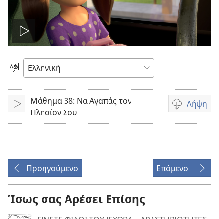
Αναπαραγωγή
βίντεο
Επιλέξτε
Γλώσσα
Μάθημα 38: Να Αγαπάς τον
Λήψη
Αναπαραγωγή
Επιλογές
Πλησίον Σου
λήψης
βίντεο
Προηγούμενο
Επόμενο
Ίσως σας Αρέσει Επίσης