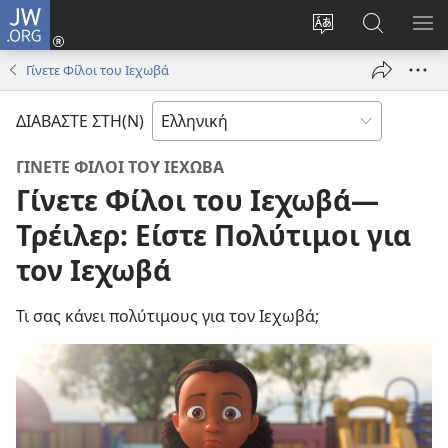
JW.ORG
Σύνδεση
(ανοίγει
Αλλαγή
Αναζήτησ
ΕΜ
νέο
γλώσσας
στο
ΜΕ
Γίνετε Φίλοι του Ιεχωβά
παράθυρο)
ιστότοπου
JW.ORG
ΔΙΑΒΑΣΤΕ ΣΤΗ(Ν)
ΓΙΝΕΤΕ ΦΙΛΟΙ ΤΟΥ ΙΕΧΩΒΑ
Γίνετε Φίλοι του Ιεχωβά—
Τρέιλερ: Είστε Πολύτιμοι για
τον Ιεχωβά
Τι σας κάνει πολύτιμους για τον Ιεχωβά;