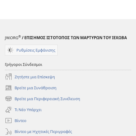
®
JW.ORG
/ ΕΠΙΣΗΜΟΣ ΙΣΤΟΤΟΠΟΣ ΤΩΝ ΜΑΡΤΥΡΩΝ ΤΟΥ ΙΕΧΩΒΑ
Ρυθμίσεις Εμφάνισης
Γρήγοροι Σύνδεσμοι
Ζητήστε μια Επίσκεψη
Βρείτε μια Συνάθροιση
(ανοίγει
νέο
Βρείτε μια Περιφερειακή Συνέλευση
(ανοίγει
παράθυρο)
νέο
Τι Νέο Υπάρχει
παράθυρο)
Βίντεο
Βίντεο με Ηχητικές Περιγραφές