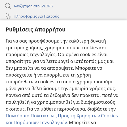
Αναζήτηση στο JW.ORG
Πληροφορίες για Γιατρούς
Πληροφορίες για Επίσημους Φορείς και ΜΜΕ
Ρυθμίσεις Απορρήτου
Βοήθεια
Για να σας προσφέρουμε την καλύτερη δυνατή
εμπειρία χρήσης, χρησιμοποιούμε cookies και
Συνεισφορές
(ανοίγει
παρόμοιες τεχνολογίες. Ορισμένα cookies είναι
νέο
απαραίτητα για να λειτουργεί ο ιστότοπός μας και
παράθυρο)
ΔΙΑΔΙΚΤΥΑΚΗ ΒΙΒΛΙΟΘΗΚΗ της Σκοπιάς™
δεν μπορείτε να τα απορρίψετε. Μπορείτε να
(ανοίγει
αποδεχτείτε ή να απορρίψετε τη χρήση
νέο
®
JW Hub
παράθυρο)
επιπρόσθετων cookies, τα οποία χρησιμοποιούμε
(ανοίγει
νέο
μόνο για να βελτιώσουμε την εμπειρία χρήσης σας.
®
JW Library
παράθυρο)
Κανένα από αυτά τα δεδομένα δεν πρόκειται ποτέ να
πουληθεί ή να χρησιμοποιηθεί για διαφημιστικούς
Βιβλιοθήκη της Σκοπιάς
σκοπούς. Για να μάθετε περισσότερα, διαβάστε την
Παγκόσμια Πολιτική ως Προς τη Χρήση των Cookies
και Παρόμοιων Τεχνολογιών
. Μπορείτε να