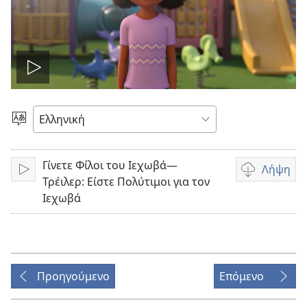
Αναπαραγωγή
βίντεο
Επιλέξτε
Γλώσσα
Γίνετε Φίλοι του Ιεχωβά—
Λήψη
Αναπαραγωγή
Επιλογές
Τρέιλερ: Είστε Πολύτιμοι για τον
λήψης
Ιεχωβά
βίντεο
Προηγούμενο
Επόμενο