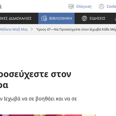
ά
Ελληνική
Σύνδ
Επιλέξτε
(αν
γλώσσα
νέο
ΙΚΕΣ ΔΙΔΑΣΚΑΛΙΕΣ
ΒΙΒΛΙΟΘΗΚΗ
ΕΙΔΗΣΕΙΣ
πα
Ψάλλετε Μαζί Μας
Ύμνος 47​—Να Προσεύχεστε στον Ιεχωβά Κάθε Μέ
ροσεύχεστε στον
ρα
 Ιεχωβά να σε βοηθάει και να σε