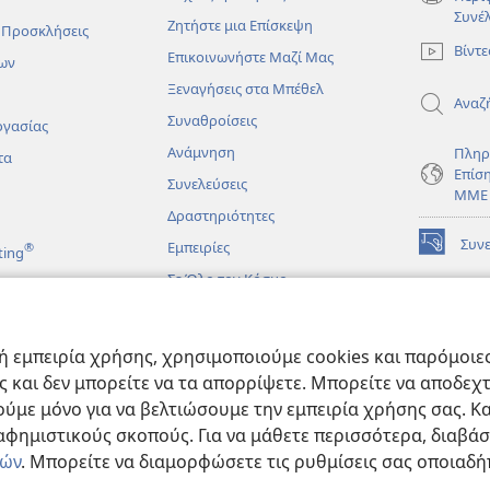
(ανοίγει
Συνέ
Ζητήστε μια Επίσκεψη
νέο
 Προσκλήσεις
παράθυρο
Βίντε
Επικοινωνήστε Μαζί Μας
ων
Ξεναγήσεις στα Μπέθελ
Αναζ
Συναθροίσεις
ργασίας
Ανάμνηση
Πληρ
τα
Επίσ
Συνελεύσεις
ΜΜΕ
Δραστηριότητες
Συν
Εμπειρίες
®
ting
(ανοίγει
νέο
Σε Όλο τον Κόσμο
παράθυρο
ΔΙΑ
ΒΙΒ
(ανοίγει
Σκο
άματα
νέο
 εμπειρία χρήσης, χρησιμοποιούμε cookies και παρόμοιες 
παράθυρο
JW L
μένες Βιβλικές
ας και δεν μπορείτε να τα απορρίψετε. Μπορείτε να αποδεχ
ύμε μόνο για να βελτιώσουμε την εμπειρία χρήσης σας. Κα
ιαφημιστικούς σκοπούς. Για να μάθετε περισσότερα, διαβά
ιών
. Μπορείτε να διαμορφώσετε τις ρυθμίσεις σας οποιαδή