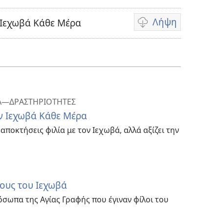
Λήψη
 Ιεχωβά Κάθε Μέρα
Επιλογές
λήψης
βίντεο
ΒΑ—ΔΡΑΣΤΗΡΙΟΤΗΤΕΣ
ν Ιεχωβά Κάθε Μέρα
 αποκτήσεις φιλία με τον Ιεχωβά, αλλά αξίζει την
ους του Ιεχωβά
σωπα της Αγίας Γραφής που έγιναν φίλοι του