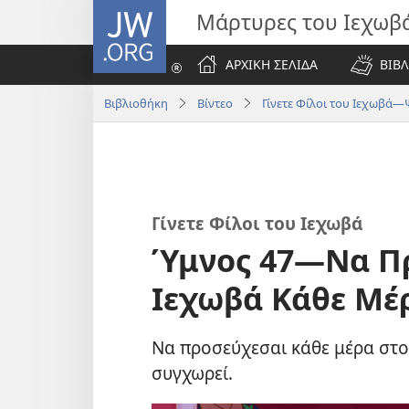
JW.ORG
Μάρτυρες του Ιεχωβ
ΑΡΧΙΚΗ ΣΕΛΙΔΑ
ΒΙΒΛ
Βιβλιοθήκη
Βίντεο
Γίνετε Φίλοι του Ιεχωβά—
Γίνετε Φίλοι του Ιεχωβά
Ύμνος 47​—Να Π
Ιεχωβά Κάθε Μέ
Να προσεύχεσαι κάθε μέρα στον
συγχωρεί.