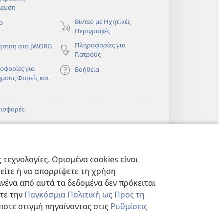
λευση
)
Βίντεο με Ηχητικές
ο
Περιγραφές
Πληροφορίες για
ήτηση στο JW.ORG
Γιατρούς
οφορίες για
Βοήθεια
ημους Φορείς και
εισφορές
)
ΔΙΚΤΥΑΚΗ
®
JW Hub
(ανοίγει
ΛΙΟΘΗΚΗ της
νέο
πιάς™
τεχνολογίες. Ορισμένα cookies είναι
παράθυρο)
)
Βιβλιοθήκη της
®
ibrary
τείτε ή να απορρίψετε τη χρήση
Σκοπιάς
νένα από αυτά τα δεδομένα δεν πρόκειται
στε την
Παγκόσμια Πολιτική ως Προς τη
ποτε στιγμή πηγαίνοντας στις
Ρυθμίσεις