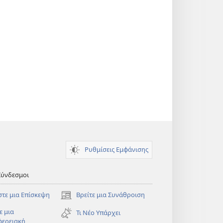
Ρυθμίσεις Εμφάνισης
Σύνδεσμοι
στε μια Επίσκεψη
Βρείτε μια Συνάθροιση
(ανοίγει
νέο
ε μια
Τι Νέο Υπάρχει
παράθυρο)
φερειακή