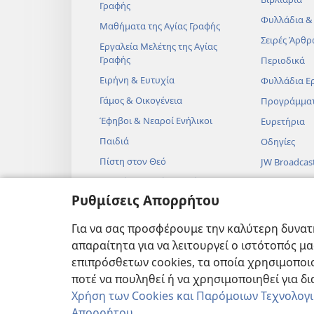
Γραφής
Φυλλάδια &
Μαθήματα της Αγίας Γραφής
Σειρές Άρθρ
Εργαλεία Μελέτης της Αγίας
Γραφής
Περιοδικά
Ειρήνη & Ευτυχία
Φυλλάδια Ε
Γάμος & Οικογένεια
Προγράμμα
Έφηβοι & Νεαροί Ενήλικοι
Ευρετήρια
Παιδιά
Οδηγίες
Πίστη στον Θεό
JW Broadcas
Επιστήμη & Αγία Γραφή
Βίντεο
Ρυθμίσεις Απορρήτου
Ιστορία & Αγία Γραφή
Μουσική
Ηχητικά Δρ
Για να σας προσφέρουμε την καλύτερη δυνατή
Δραματοποιη
απαραίτητα για να λειτουργεί ο ιστότοπός μ
Αναγνώσεις
επιπρόσθετων cookies, τα οποία χρησιμοποιο
ποτέ να πουληθεί ή να χρησιμοποιηθεί για δ
Χρήση των Cookies και Παρόμοιων Τεχνολογ
Απορρήτου
.