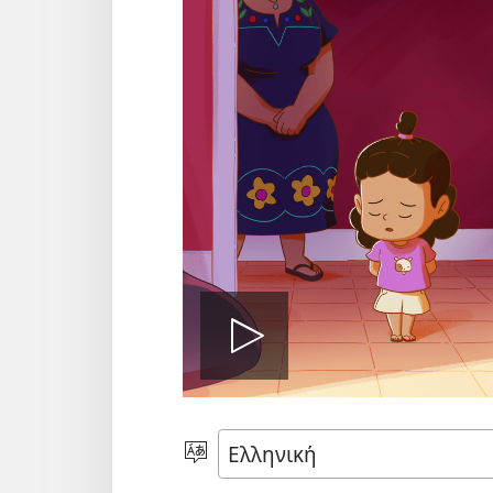
Αναπαραγ
βίντεο
Επιλέξτε
Γλώσσα