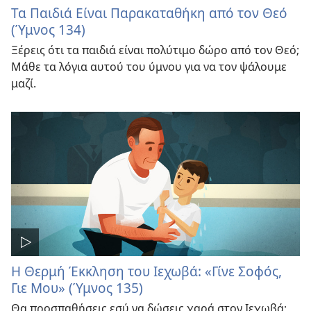
Τα Παιδιά Είναι Παρακαταθήκη από τον Θεό
(Ύμνος 134)
Ξέρεις ότι τα παιδιά είναι πολύτιμο δώρο από τον Θεό;
Μάθε τα λόγια αυτού του ύμνου για να τον ψάλουμε
μαζί.
Η Θερμή Έκκληση του Ιεχωβά: «Γίνε Σοφός,
Γιε Μου» (Ύμνος 135)
Θα προσπαθήσεις εσύ να δώσεις χαρά στον Ιεχωβά;