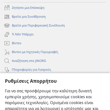
Ζητήστε μια Επίσκεψη
Βρείτε μια Συνάθροιση
(ανοίγει
νέο
Βρείτε μια Περιφερειακή Συνέλευση
(ανοίγει
παράθυρο)
νέο
Τι Νέο Υπάρχει
παράθυρο)
Βίντεο
Βίντεο με Ηχητικές Περιγραφές
Αναζήτηση στο JW.ORG
Πληροφορίες για Γιατρούς
Πληροφορίες για Επίσημους Φορείς και ΜΜΕ
Ρυθμίσεις Απορρήτου
Βοήθεια
Για να σας προσφέρουμε την καλύτερη δυνατή
εμπειρία χρήσης, χρησιμοποιούμε cookies και
Συνεισφορές
(ανοίγει
παρόμοιες τεχνολογίες. Ορισμένα cookies είναι
νέο
απαραίτητα για να λειτουργεί ο ιστότοπός μας και