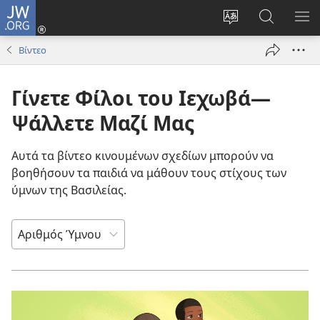
JW.ORG
Σύνδεση
(ανοίγει
Αλλαγή
Αναζήτησ
ΕΜ
νέο
γλώσσας
στο
ΜΕ
Βίντεο
παράθυρο)
ιστότοπου
JW.ORG
Γίνετε Φίλοι του Ιεχωβά—
Ψάλλετε Μαζί Μας
Αυτά τα βίντεο κινουμένων σχεδίων μπορούν να
βοηθήσουν τα παιδιά να μάθουν τους στίχους των
ύμνων της Βασιλείας.