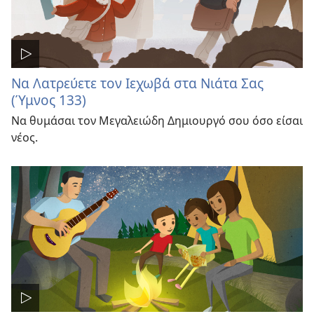
Να Λατρεύετε τον Ιεχωβά στα Νιάτα Σας
(Ύμνος 133)
Να θυμάσαι τον Μεγαλειώδη Δημιουργό σου όσο είσαι
νέος.