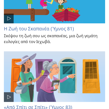
Η Ζωή του Σκαπανέα (Ύμνος 81)
Σκέψου τη ζωή σου ως σκαπανέας, μια ζωή γεμάτη
ευλογίες από τον Ιεχωβά.
«Από Σπίτι σε Σπίτι» (Ύμνος 83)