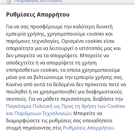
Πληροφορίες για Γιατρούς
Πληροφορίες για Επίσημους Φορείς και ΜΜΕ
Ρυθμίσεις Απορρήτου
Βοήθεια
Για να σας προσφέρουμε την καλύτερη δυνατή
εμπειρία χρήσης, χρησιμοποιούμε cookies και
Συνεισφορές
(ανοίγει
παρόμοιες τεχνολογίες. Ορισμένα cookies είναι
νέο
απαραίτητα για να λειτουργεί ο ιστότοπός μας και
παράθυρο)
ΔΙΑΔΙΚΤΥΑΚΗ ΒΙΒΛΙΟΘΗΚΗ της Σκοπιάς™
δεν μπορείτε να τα απορρίψετε. Μπορείτε να
(ανοίγει
αποδεχτείτε ή να απορρίψετε τη χρήση
νέο
®
JW Hub
παράθυρο)
επιπρόσθετων cookies, τα οποία χρησιμοποιούμε
(ανοίγει
νέο
μόνο για να βελτιώσουμε την εμπειρία χρήσης σας.
®
JW Library
παράθυρο)
Κανένα από αυτά τα δεδομένα δεν πρόκειται ποτέ να
πουληθεί ή να χρησιμοποιηθεί για διαφημιστικούς
Βιβλιοθήκη της Σκοπιάς
σκοπούς. Για να μάθετε περισσότερα, διαβάστε την
Παγκόσμια Πολιτική ως Προς τη Χρήση των Cookies
και Παρόμοιων Τεχνολογιών
. Μπορείτε να
διαμορφώσετε τις ρυθμίσεις σας οποιαδήποτε
Copyright
© 2026 Watch Tower Bible and Tract Society of Pennsylvania.
στιγμή πηγαίνοντας στις
Ρυθμίσεις Απορρήτου
.
Π
ΟΡΟΙ ΧΡΗΣΗΣ
|
ΠΟΛΙΤΙΚΗ ΑΠΟΡΡΗΤΟΥ
|
ΡΥΘΜΙΣΕΙΣ ΑΠΟΡΡΗΤΟΥ