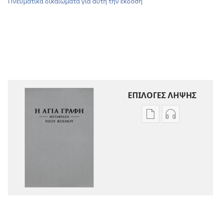
Πνευματικά δικαιώματα για αυτή την έκδοση
ΕΠΙΛΟΓΕΣ ΛΗΨΗΣ
Επιλογές
Επιλογές
λήψης
λήψης
εκδόσεων
ηχογραφήσε
Η
Η
Αγία
Αγία
Γραφή
Γραφή
—
—
Μετάφραση
Μετάφραση
Νέου
Νέου