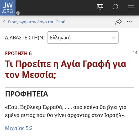
JW.ORG
Σύνδεση
(ανοίγει
Αλλαγή
Αναζήτησ
ΕΜ
νέο
γλώσσας
στο
ΜΕ
Εισαγωγή στον Λόγο του Θεού
παράθυρο)
ιστότοπου
JW.ORG
ΔΙΑΒΑΣΤΕ ΣΤΗ(Ν)
ΕΡΩΤΗΣΗ 6
Τι Προείπε η Αγία Γραφή για
τον Μεσσία;
ΠΡΟΦΗΤΕΙΑ
«Εσύ, Βηθλεέμ Εφραθά, . . . από εσένα θα βγει για
εμένα αυτός που θα γίνει άρχοντας στον Ισραήλ».
Μιχαίας 5:2