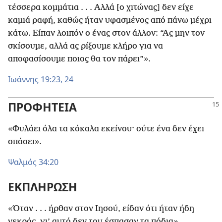
τέσσερα κομμάτια . . . Αλλά [ο χιτώνας] δεν είχε
καμιά ραφή, καθώς ήταν υφασμένος από πάνω μέχρι
κάτω. Είπαν λοιπόν ο ένας στον άλλον: “Ας μην τον
σκίσουμε, αλλά ας ρίξουμε κλήρο για να
αποφασίσουμε ποιος θα τον πάρει”».
Ιωάννης 19:23, 24
ΠΡΟΦΗΤΕΙΑ
«Φυλάει όλα τα κόκαλα εκείνου· ούτε ένα δεν έχει
σπάσει».
Ψαλμός 34:20
ΕΚΠΛΗΡΩΣΗ
«Όταν . . . ήρθαν στον Ιησού, είδαν ότι ήταν ήδη
νεκρός, γι’ αυτό δεν του έσπασαν τα πόδια».