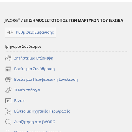
Κόσμου
Κόσμου
(Αναθεώρηση
(Αναθεώρησ
2017)
2017)
®
JW.ORG
/ ΕΠΙΣΗΜΟΣ ΙΣΤΟΤΟΠΟΣ ΤΩΝ ΜΑΡΤΥΡΩΝ ΤΟΥ ΙΕΧΩΒΑ
Ρυθμίσεις Εμφάνισης
Γρήγοροι Σύνδεσμοι
Ζητήστε μια Επίσκεψη
Βρείτε μια Συνάθροιση
(ανοίγει
νέο
Βρείτε μια Περιφερειακή Συνέλευση
(ανοίγει
παράθυρο)
νέο
Τι Νέο Υπάρχει
παράθυρο)
Βίντεο
Βίντεο με Ηχητικές Περιγραφές
Αναζήτηση στο JW.ORG