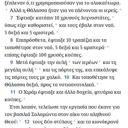
ξέπλεναν ό,τι χρησιμοποιούσαν για το ολοκαύτωμα.
+
+
Αλλά η Θάλασσα ήταν για να πλένονται οι ιερείς.
+
7
Έφτιαξε κατόπιν 10 χρυσούς λυχνοστάτες,
+
όπως είχε καθοριστεί,
και τους έβαλε στον ναό,
+
5 δεξιά και 5 αριστερά.
8
Επιπρόσθετα, έφτιαξε 10 τραπέζια και τα
+
τοποθέτησε στον ναό, 5 δεξιά και 5 αριστερά·
επίσης έφτιαξε 100 χρυσές κούπες.
+
+
9
Μετά έφτιαξε την αυλή
των ιερέων
και τη
+
*
μεγάλη αυλή
και τις πόρτες της, και επικάλυψε
10
τις πόρτες τους με χαλκό.
Και τοποθέτησε τη
+
Θάλασσα δεξιά, προς τα νοτιοανατολικά.
11
Ο Χιράμ έφτιαξε και άλλα δοχεία, φτυάρια και
+
κούπες.
Έτσι λοιπόν, τελείωσε την εργασία που έκανε για
τον βασιλιά Σολομώντα στον οίκο του αληθινού
+
+
12
Θεού:
τους δύο στύλους
και τα κιονόκρανά