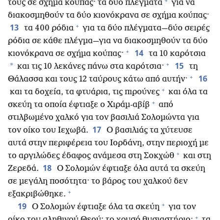
+
τους σε σχήμα κούπας· τα δύο πλέγματα
για να
διακοσμηθούν τα δύο κιονόκρανα σε σχήμα κούπας·
+
13
τα 400 ρόδια
για τα δύο πλέγματα—δύο σειρές
ρόδια σε κάθε πλέγμα—για να διακοσμηθούν τα δύο
+
14
κιονόκρανα σε σχήμα κούπας·
τα 10 καρότσια
+
15
*
και τις 10 λεκάνες πάνω στα καρότσια·
τη
+
16
Θάλασσα και τους 12 ταύρους κάτω από αυτήν·
+
και τα δοχεία, τα φτυάρια, τις πιρούνες
και όλα τα
+
σκεύη τα οποία έφτιαξε ο Χιράμ-αβίβ
από
στιλβωμένο χαλκό για τον βασιλιά Σολομώντα για
17
τον οίκο του Ιεχωβά.
Ο βασιλιάς τα χύτευσε
αυτά στην περιφέρεια του Ιορδάνη, στην περιοχή με
+
το αργιλώδες έδαφος ανάμεσα στη Σοκχώθ
και στη
18
Ζερεδά.
Ο Σολομών έφτιαξε όλα αυτά τα σκεύη
σε μεγάλη ποσότητα· το βάρος του χαλκού δεν
+
εξακριβώθηκε.
+
19
Ο Σολομών έφτιαξε όλα τα σκεύη
για τον
+
οίκο του αληθινού Θεού: το χρυσό θυσιαστήριο·
τα