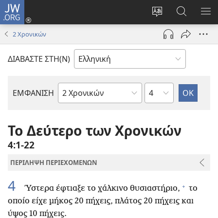
JW.ORG
Σύνδεση
(ανοίγει
Αλλαγή
Αναζήτησ
ΕΜ
νέο
γλώσσας
στο
ΜΕ
2 Χρονικών
παράθυρο)
ιστότοπου
JW.ORG
ΔΙΑΒΑΣΤΕ ΣΤΗ(Ν)
Κεφάλαιο
ΕΜΦΑΝΙΣΗ
Βιβλίο
της
Αγίας
Το Δεύτερο των Χρονικών
Γραφής
4:1-22
ΠΕΡΙΛΗΨΗ ΠΕΡΙΕΧΟΜΕΝΩΝ
4
+
Ύστερα έφτιαξε το χάλκινο θυσιαστήριο,
το
οποίο είχε μήκος 20 πήχεις, πλάτος 20 πήχεις και
ύψος 10 πήχεις.