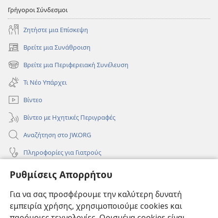
Γρήγοροι Σύνδεσμοι
Ζητήστε μια Επίσκεψη
Βρείτε μια Συνάθροιση
(ανοίγει
νέο
Βρείτε μια Περιφερειακή Συνέλευση
(ανοίγει
παράθυρο)
νέο
Τι Νέο Υπάρχει
παράθυρο)
Βίντεο
Βίντεο με Ηχητικές Περιγραφές
Αναζήτηση στο JW.ORG
Πληροφορίες για Γιατρούς
Πληροφορίες για Επίσημους Φορείς και ΜΜΕ
Ρυθμίσεις Απορρήτου
Βοήθεια
Για να σας προσφέρουμε την καλύτερη δυνατή
εμπειρία χρήσης, χρησιμοποιούμε cookies και
Συνεισφορές
(ανοίγει
παρόμοιες τεχνολογίες. Ορισμένα cookies είναι