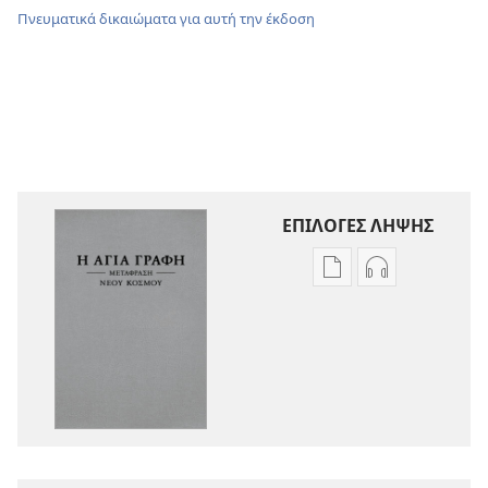
Πνευματικά δικαιώματα για αυτή την έκδοση
ΕΠΙΛΟΓΕΣ ΛΗΨΗΣ
Επιλογές
Επιλογές
λήψης
λήψης
εκδόσεων
ηχογραφήσε
Η
Η
Αγία
Αγία
Γραφή
Γραφή
—
—
Μετάφραση
Μετάφραση