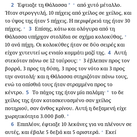
+
2
*
Έφτιαξε τη Θάλασσα
από χυτό μέταλλο.
Ήταν στρογγυλή, 10 πήχεις από χείλος σε χείλος, και
το ύψος της ήταν 5 πήχεις. Η περιφέρειά της ήταν 30
+
3
πήχεις.
Επίσης, κάτω και ολόγυρα από τη
+
Θάλασσα υπήρχαν στολίδια σε σχήμα κολοκύθας,
10 ανά πήχη. Οι κολοκύθες ήταν σε δύο σειρές και
4
είχαν χυτευτεί ως ενιαίο κομμάτι μαζί της.
Αυτή
+
στεκόταν πάνω σε 12 ταύρους:
3 έβλεπαν προς τον
βορρά, 3 προς τη δύση, 3 προς τον νότο και 3 προς
την ανατολή· και η Θάλασσα στηριζόταν πάνω τους,
ενώ τα οπίσθιά τους ήταν στραμμένα προς το
5
*
κέντρο.
Το πάχος της ήταν μία παλάμη·
το δε
χείλος της ήταν κατασκευασμένο σαν χείλος
ποτηριού, σαν άνθος κρίνου. Αυτή η δεξαμενή είχε
*
χωρητικότητα 3.000 βαθ.
6
Επιπλέον, έφτιαξε 10 λεκάνες για να πλένουν σε
+
αυτές, και έβαλε 5 δεξιά και 5 αριστερά.
Εκεί