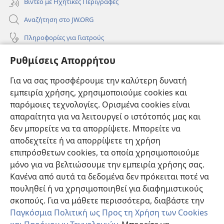
Βίντεο με Ηχητικές Περιγραφές
Αναζήτηση στο JW.ORG
Πληροφορίες για Γιατρούς
Πληροφορίες για Επίσημους Φορείς και ΜΜΕ
Ρυθμίσεις Απορρήτου
Βοήθεια
Για να σας προσφέρουμε την καλύτερη δυνατή
εμπειρία χρήσης, χρησιμοποιούμε cookies και
Συνεισφορές
(ανοίγει
παρόμοιες τεχνολογίες. Ορισμένα cookies είναι
νέο
απαραίτητα για να λειτουργεί ο ιστότοπός μας και
παράθυρο)
ΔΙΑΔΙΚΤΥΑΚΗ ΒΙΒΛΙΟΘΗΚΗ της Σκοπιάς™
δεν μπορείτε να τα απορρίψετε. Μπορείτε να
(ανοίγει
αποδεχτείτε ή να απορρίψετε τη χρήση
νέο
®
JW Hub
παράθυρο)
επιπρόσθετων cookies, τα οποία χρησιμοποιούμε
(ανοίγει
νέο
μόνο για να βελτιώσουμε την εμπειρία χρήσης σας.
®
JW Library
παράθυρο)
Κανένα από αυτά τα δεδομένα δεν πρόκειται ποτέ να
πουληθεί ή να χρησιμοποιηθεί για διαφημιστικούς
Βιβλιοθήκη της Σκοπιάς
σκοπούς. Για να μάθετε περισσότερα, διαβάστε την
Παγκόσμια Πολιτική ως Προς τη Χρήση των Cookies