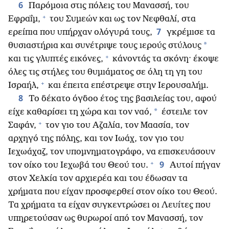
6
Παρόμοια στις πόλεις του Μανασσή, του
+
Εφραΐμ,
του Συμεών και ως τον Νεφθαλί, στα
7
ερείπια που υπήρχαν ολόγυρά τους,
γκρέμισε τα
*
θυσιαστήρια και συνέτριψε τους ιερούς στύλους
+
και τις γλυπτές εικόνες,
κάνοντάς τα σκόνη· έκοψε
όλες τις στήλες του θυμιάματος σε όλη τη γη του
+
Ισραήλ,
και έπειτα επέστρεψε στην Ιερουσαλήμ.
8
Το δέκατο όγδοο έτος της βασιλείας του, αφού
*
είχε καθαρίσει τη χώρα και τον ναό,
έστειλε τον
+
Σαφάν,
τον γιο του Αζαλία, τον Μαασία, τον
αρχηγό της πόλης, και τον Ιωάχ, τον γιο του
Ιεχωάχαζ, τον υπομνηματογράφο, να επισκευάσουν
+
9
τον οίκο του Ιεχωβά του Θεού του.
Αυτοί πήγαν
στον Χελκία τον αρχιερέα και του έδωσαν τα
χρήματα που είχαν προσφερθεί στον οίκο του Θεού.
Τα χρήματα τα είχαν συγκεντρώσει οι Λευίτες που
υπηρετούσαν ως θυρωροί από τον Μανασσή, τον