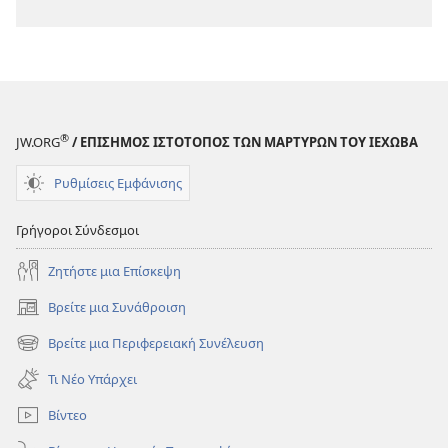
®
JW.ORG
/ ΕΠΙΣΗΜΟΣ ΙΣΤΟΤΟΠΟΣ ΤΩΝ ΜΑΡΤΥΡΩΝ ΤΟΥ ΙΕΧΩΒΑ
Ρυθμίσεις Εμφάνισης
Γρήγοροι Σύνδεσμοι
Ζητήστε μια Επίσκεψη
Βρείτε μια Συνάθροιση
(ανοίγει
νέο
Βρείτε μια Περιφερειακή Συνέλευση
(ανοίγει
παράθυρο)
νέο
Τι Νέο Υπάρχει
παράθυρο)
Βίντεο