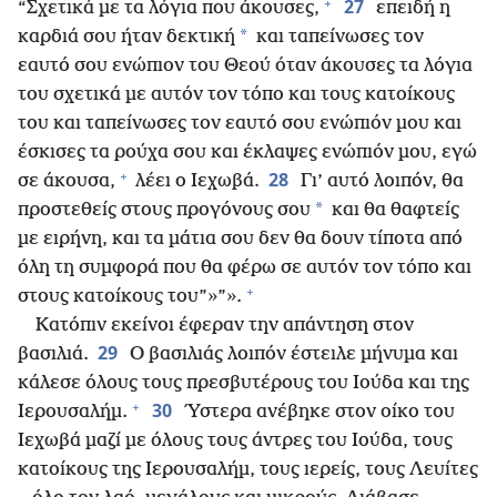
+
27
“Σχετικά με τα λόγια που άκουσες,
επειδή η
*
καρδιά σου ήταν δεκτική
και ταπείνωσες τον
εαυτό σου ενώπιον του Θεού όταν άκουσες τα λόγια
του σχετικά με αυτόν τον τόπο και τους κατοίκους
του και ταπείνωσες τον εαυτό σου ενώπιόν μου και
έσκισες τα ρούχα σου και έκλαψες ενώπιόν μου, εγώ
+
28
σε άκουσα,
λέει ο Ιεχωβά.
Γι’ αυτό λοιπόν, θα
*
προστεθείς στους προγόνους σου
και θα θαφτείς
με ειρήνη, και τα μάτια σου δεν θα δουν τίποτα από
όλη τη συμφορά που θα φέρω σε αυτόν τον τόπο και
+
στους κατοίκους του”»”».
Κατόπιν εκείνοι έφεραν την απάντηση στον
29
βασιλιά.
Ο βασιλιάς λοιπόν έστειλε μήνυμα και
κάλεσε όλους τους πρεσβυτέρους του Ιούδα και της
+
30
Ιερουσαλήμ.
Ύστερα ανέβηκε στον οίκο του
Ιεχωβά μαζί με όλους τους άντρες του Ιούδα, τους
κατοίκους της Ιερουσαλήμ, τους ιερείς, τους Λευίτες