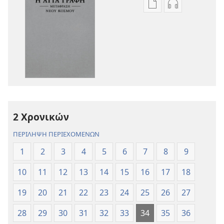
Επιλογές
Επιλογές
λήψης
λήψης
εκδόσεων
ηχογραφήσε
Η
Η
Αγία
Αγία
Γραφή
Γραφή
—
—
Μετάφραση
Μετάφραση
Νέου
Νέου
2 Χρονικών
Κόσμου
Κόσμου
(Αναθεώρηση
(Αναθεώρησ
ΠΕΡΙΛΗΨΗ ΠΕΡΙΕΧΟΜΕΝΩΝ
2017)
2017)
1
2
3
4
5
6
7
8
9
10
11
12
13
14
15
16
17
18
19
20
21
22
23
24
25
26
27
28
29
30
31
32
33
34
35
36