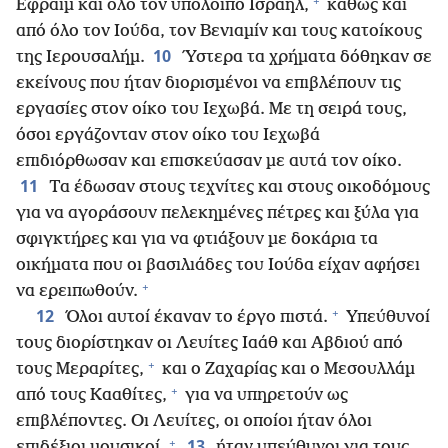
+
Εφραΐμ και όλο τον υπόλοιπο Ισραήλ,
καθώς και
από όλο τον Ιούδα, τον Βενιαμίν και τους κατοίκους
10
της Ιερουσαλήμ.
Ύστερα τα χρήματα δόθηκαν σε
εκείνους που ήταν διορισμένοι να επιβλέπουν τις
εργασίες στον οίκο του Ιεχωβά. Με τη σειρά τους,
όσοι εργάζονταν στον οίκο του Ιεχωβά
επιδιόρθωσαν και επισκεύασαν με αυτά τον οίκο.
11
Τα έδωσαν στους τεχνίτες και στους οικοδόμους
για να αγοράσουν πελεκημένες πέτρες και ξύλα για
σφιγκτήρες και για να φτιάξουν με δοκάρια τα
οικήματα που οι βασιλιάδες του Ιούδα είχαν αφήσει
+
να ερειπωθούν.
+
12
Όλοι αυτοί έκαναν το έργο πιστά.
Υπεύθυνοί
τους διορίστηκαν οι Λευίτες Ιαάθ και Αβδιού από
+
τους Μεραρίτες,
και ο Ζαχαρίας και ο Μεσουλλάμ
+
από τους Κααθίτες,
για να υπηρετούν ως
επιβλέποντες. Οι Λευίτες, οι οποίοι ήταν όλοι
+
13
επιδέξιοι μουσικοί,
ήταν υπεύθυνοι για τους