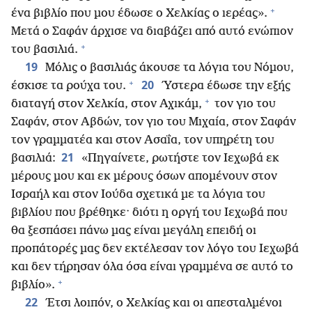
+
ένα βιβλίο που μου έδωσε ο Χελκίας ο ιερέας».
Μετά ο Σαφάν άρχισε να διαβάζει από αυτό ενώπιον
+
του βασιλιά.
19
Μόλις ο βασιλιάς άκουσε τα λόγια του Νόμου,
+
20
έσκισε τα ρούχα του.
Ύστερα έδωσε την εξής
+
διαταγή στον Χελκία, στον Αχικάμ,
τον γιο του
Σαφάν, στον Αβδών, τον γιο του Μιχαία, στον Σαφάν
τον γραμματέα και στον Ασαΐα, τον υπηρέτη του
21
βασιλιά:
«Πηγαίνετε, ρωτήστε τον Ιεχωβά εκ
μέρους μου και εκ μέρους όσων απομένουν στον
Ισραήλ και στον Ιούδα σχετικά με τα λόγια του
βιβλίου που βρέθηκε· διότι η οργή του Ιεχωβά που
θα ξεσπάσει πάνω μας είναι μεγάλη επειδή οι
προπάτορές μας δεν εκτέλεσαν τον λόγο του Ιεχωβά
και δεν τήρησαν όλα όσα είναι γραμμένα σε αυτό το
+
βιβλίο».
22
Έτσι λοιπόν, ο Χελκίας και οι απεσταλμένοι