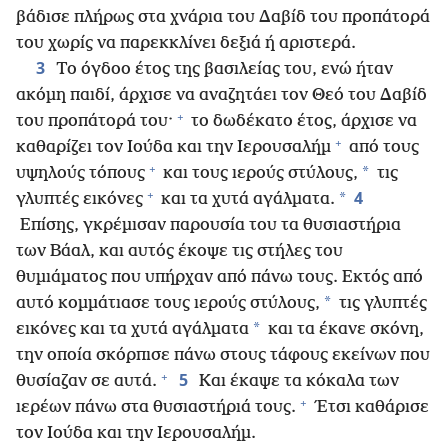
βάδισε πλήρως στα χνάρια του Δαβίδ του προπάτορά
του χωρίς να παρεκκλίνει δεξιά ή αριστερά.
3
Το όγδοο έτος της βασιλείας του, ενώ ήταν
ακόμη παιδί, άρχισε να αναζητάει τον Θεό του Δαβίδ
+
του προπάτορά του·
το δωδέκατο έτος, άρχισε να
+
καθαρίζει τον Ιούδα και την Ιερουσαλήμ
από τους
+
*
υψηλούς τόπους
και τους ιερούς στύλους,
τις
+
4
*
γλυπτές εικόνες
και τα χυτά αγάλματα.
Επίσης, γκρέμισαν παρουσία του τα θυσιαστήρια
των Βάαλ, και αυτός έκοψε τις στήλες του
θυμιάματος που υπήρχαν από πάνω τους. Εκτός από
*
αυτό κομμάτιασε τους ιερούς στύλους,
τις γλυπτές
*
εικόνες και τα χυτά αγάλματα
και τα έκανε σκόνη,
την οποία σκόρπισε πάνω στους τάφους εκείνων που
+
5
θυσίαζαν σε αυτά.
Και έκαψε τα κόκαλα των
+
ιερέων πάνω στα θυσιαστήριά τους.
Έτσι καθάρισε
τον Ιούδα και την Ιερουσαλήμ.