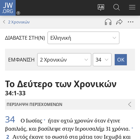
JW.ORG
Σύνδεση
(ανοίγει
Αλλαγή
Αναζήτησ
ΕΜ
νέο
γλώσσας
στο
ΜΕ
2 Χρονικών
παράθυρο)
ιστότοπου
JW.ORG
ΔΙΑΒΑΣΤΕ ΣΤΗ(Ν)
Κεφάλαιο
ΕΜΦΑΝΙΣΗ
Βιβλίο
της
Αγίας
Το Δεύτερο των Χρονικών
Γραφής
34:1-33
ΠΕΡΙΛΗΨΗ ΠΕΡΙΕΧΟΜΕΝΩΝ
34
+
Ο Ιωσίας
ήταν οχτώ χρονών όταν έγινε
+
βασιλιάς, και βασίλεψε στην Ιερουσαλήμ 31 χρόνια.
2
Αυτός έκανε το σωστό στα μάτια του Ιεχωβά και