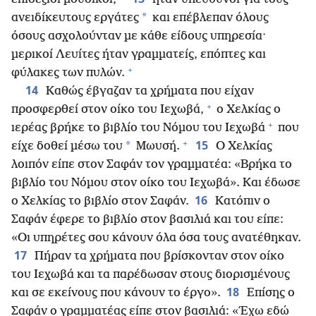
*
ανειδίκευτους εργάτες
και επέβλεπαν όλους
όσους ασχολούνταν με κάθε είδους υπηρεσία·
μερικοί Λευίτες ήταν γραμματείς, επόπτες και
+
φύλακες των πυλών.
14
Καθώς έβγαζαν τα χρήματα που είχαν
+
προσφερθεί στον οίκο του Ιεχωβά,
ο Χελκίας ο
+
ιερέας βρήκε το βιβλίο του Νόμου του Ιεχωβά
που
+
15
*
είχε δοθεί μέσω του
Μωυσή.
Ο Χελκίας
λοιπόν είπε στον Σαφάν τον γραμματέα: «Βρήκα το
βιβλίο του Νόμου στον οίκο του Ιεχωβά». Και έδωσε
16
ο Χελκίας το βιβλίο στον Σαφάν.
Κατόπιν ο
Σαφάν έφερε το βιβλίο στον βασιλιά και του είπε:
«Οι υπηρέτες σου κάνουν όλα όσα τους ανατέθηκαν.
17
Πήραν τα χρήματα που βρίσκονταν στον οίκο
του Ιεχωβά και τα παρέδωσαν στους διορισμένους
18
και σε εκείνους που κάνουν το έργο».
Επίσης ο
Σαφάν ο γραμματέας είπε στον βασιλιά: «Έχω εδώ