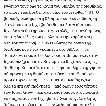
—όλο τον λαό, μεγάλους και μικρούς. Διάβασε
ενώπιόν τους όλα τα λόγια του βιβλίου της διαθήκης,
+
31
το οποίο είχε βρεθεί στον οίκο του Ιεχωβά.
Ο
*
βασιλιάς στάθηκε στη θέση του και έκανε διαθήκη
+
ενώπιον του Ιεχωβά ότι θα ακολουθούσε τον
Ιεχωβά και θα τηρούσε τις εντολές, τις υπενθυμίσεις
και τις διατάξεις του με όλη του την καρδιά και με
+
*
όλη του την ψυχή,
εκτελώντας τα λόγια της
+
32
διαθήκης που ήταν γραμμένα στο βιβλίο.
Επιπλέον, πρόσταξε όλους όσους βρίσκονταν στην
Ιερουσαλήμ και στον Βενιαμίν να δεχτούν αυτή τη
διαθήκη. Και οι κάτοικοι της Ιερουσαλήμ ενήργησαν
σύμφωνα με τη διαθήκη του Θεού, του Θεού των
+
33
προπατόρων τους.
Έπειτα ο Ιωσίας εξάλειψε
*
όλα τα απεχθή πράγματα
από όλους τους τόπους
+
των Ισραηλιτών
και ανάγκασε όλους στον Ισραήλ
να υπηρετούν τον Ιεχωβά τον Θεό τους. Σε όλη τη
*
διάρκεια της ζωής του
δεν λοξοδρόμησαν, αλλά