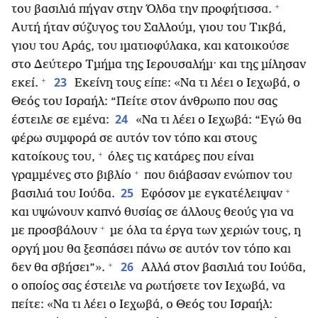
+
του βασιλιά πήγαν στην Όλδα την προφήτισσα.
Αυτή ήταν σύζυγος του Σαλλούμ, γιου του Τικβά,
γιου του Αράς, του ιματιοφύλακα, και κατοικούσε
στο Δεύτερο Τμήμα της Ιερουσαλήμ· και της μίλησαν
+
23
εκεί.
Εκείνη τους είπε: «Να τι λέει ο Ιεχωβά, ο
Θεός του Ισραήλ: “Πείτε στον άνθρωπο που σας
24
έστειλε σε εμένα:
«Να τι λέει ο Ιεχωβά: “Εγώ θα
φέρω συμφορά σε αυτόν τον τόπο και στους
+
κατοίκους του,
όλες τις κατάρες που είναι
+
γραμμένες στο βιβλίο
που διάβασαν ενώπιον του
+
25
βασιλιά του Ιούδα.
Εφόσον με εγκατέλειψαν
και υψώνουν καπνό θυσίας σε άλλους θεούς για να
+
με προσβάλουν
με όλα τα έργα των χεριών τους, η
οργή μου θα ξεσπάσει πάνω σε αυτόν τον τόπο και
+
26
δεν θα σβήσει”».
Αλλά στον βασιλιά του Ιούδα,
ο οποίος σας έστειλε να ρωτήσετε τον Ιεχωβά, να
πείτε: «Να τι λέει ο Ιεχωβά, ο Θεός του Ισραήλ: