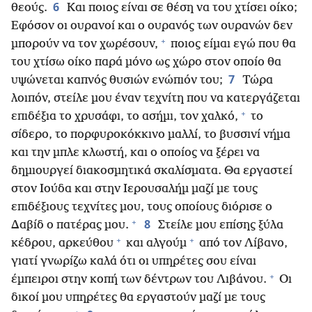
6
θεούς.
Και ποιος είναι σε θέση να του χτίσει οίκο;
Εφόσον οι ουρανοί και ο ουρανός των ουρανών δεν
+
μπορούν να τον χωρέσουν,
ποιος είμαι εγώ που θα
του χτίσω οίκο παρά μόνο ως χώρο στον οποίο θα
7
υψώνεται καπνός θυσιών ενώπιόν του;
Τώρα
λοιπόν, στείλε μου έναν τεχνίτη που να κατεργάζεται
+
επιδέξια το χρυσάφι, το ασήμι, τον χαλκό,
το
σίδερο, το πορφυροκόκκινο μαλλί, το βυσσινί νήμα
και την μπλε κλωστή, και ο οποίος να ξέρει να
δημιουργεί διακοσμητικά σκαλίσματα. Θα εργαστεί
στον Ιούδα και στην Ιερουσαλήμ μαζί με τους
επιδέξιους τεχνίτες μου, τους οποίους διόρισε ο
+
8
Δαβίδ ο πατέρας μου.
Στείλε μου επίσης ξύλα
+
+
κέδρου, αρκεύθου
και αλγούμ
από τον Λίβανο,
γιατί γνωρίζω καλά ότι οι υπηρέτες σου είναι
+
έμπειροι στην κοπή των δέντρων του Λιβάνου.
Οι
δικοί μου υπηρέτες θα εργαστούν μαζί με τους