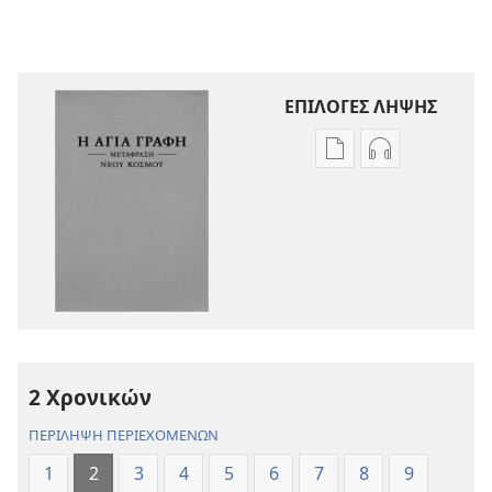
ΕΠΙΛΟΓΕΣ ΛΗΨΗΣ
Επιλογές
Επιλογές
λήψης
λήψης
εκδόσεων
ηχογραφήσε
Η
Η
Αγία
Αγία
Γραφή
Γραφή
—
—
Μετάφραση
Μετάφραση
Νέου
Νέου
2 Χρονικών
Κόσμου
Κόσμου
(Αναθεώρηση
(Αναθεώρησ
ΠΕΡΙΛΗΨΗ ΠΕΡΙΕΧΟΜΕΝΩΝ
2017)
2017)
1
2
3
4
5
6
7
8
9