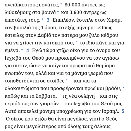
*
ανειδίκευτους εργάτες,
80.000 άντρες ως
+
λιθοτόμους στα βουνά
και 3.600 άντρες ως
+
+
3
επιστάτες τους.
Επιπλέον, έστειλε στον Χιράμ,
τον βασιλιά της Τύρου, το εξής μήνυμα: «Όπως
έστειλες στον Δαβίδ τον πατέρα μου ξύλο κέδρου
*
για να χτίσει την κατοικία του,
το ίδιο κάνε και για
+
4
εμένα.
Εγώ τώρα χτίζω οίκο για το όνομα του
Ιεχωβά του Θεού μου προκειμένου να τον αγιάσω
+
για αυτόν, ώστε να καίγεται αρωματικό θυμίαμα
ενώπιόν του, αλλά και για τα μόνιμα ψωμιά που
+
*
τοποθετούνται σε στοίβες
και για τα
+
ολοκαυτώματα που προσφέρονται πρωί και βράδυ,
+
+
καθώς και τα Σάββατα,
τη νέα σελήνη
και στις
+
περιόδους των γιορτών
του Ιεχωβά του Θεού μας.
5
Αυτό αποτελεί μόνιμη υποχρέωση για τον Ισραήλ.
Ο οίκος που χτίζω θα είναι μεγάλος, γιατί ο Θεός
μας είναι μεγαλύτερος από όλους τους άλλους