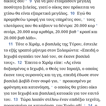
+
9
δικούς σου
για να μου ετοιμάσουν μεγάλη
ποσότητα ξυλείας, γιατί ο οίκος που πρόκειται να
10
χτίσω θα είναι εξαιρετικά μεγάλος.
Εγώ θα
+
προμηθεύω τροφή για τους υπηρέτες σου,
τους
*
υλοτόμους που θα κόβουν τα δέντρα: 20.000 κορ
*
σιτάρι, 20.000 κορ κριθάρι, 20.000 βαθ
κρασί και
20.000 βαθ λάδι».
11
Τότε ο Χιράμ, ο βασιλιάς της Τύρου, έστειλε
το εξής γραπτό μήνυμα στον Σολομώντα: «Επειδή ο
Ιεχωβά αγαπάει τον λαό του, σε έκανε βασιλιά
12
τους».
Έπειτα ο Χιράμ είπε: «Ας είναι
δοξασμένος ο Ιεχωβά, ο Θεός του Ισραήλ, ο οποίος
έκανε τους ουρανούς και τη γη, επειδή έδωσε στον
+
βασιλιά Δαβίδ έναν σοφό γιο,
προικισμένο με
+
φρόνηση και κατανόηση,
ο οποίος θα χτίσει οίκο
για τον Ιεχωβά και βασιλική κατοικία για τον εαυτό
13
του.
Τώρα λοιπόν στέλνω έναν επιδέξιο τεχνίτη,
+
14
προικισμένο με κατανόηση, τον Χιράμ-αβί,
ο