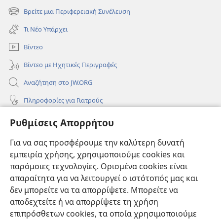
νέο
Βρείτε μια Περιφερειακή Συνέλευση
(ανοίγει
παράθυρο)
νέο
Τι Νέο Υπάρχει
παράθυρο)
Βίντεο
Βίντεο με Ηχητικές Περιγραφές
Αναζήτηση στο JW.ORG
Πληροφορίες για Γιατρούς
Πληροφορίες για Επίσημους Φορείς και ΜΜΕ
Ρυθμίσεις Απορρήτου
Βοήθεια
Για να σας προσφέρουμε την καλύτερη δυνατή
εμπειρία χρήσης, χρησιμοποιούμε cookies και
Συνεισφορές
(ανοίγει
παρόμοιες τεχνολογίες. Ορισμένα cookies είναι
νέο
απαραίτητα για να λειτουργεί ο ιστότοπός μας και
παράθυρο)
ΔΙΑΔΙΚΤΥΑΚΗ ΒΙΒΛΙΟΘΗΚΗ της Σκοπιάς™
δεν μπορείτε να τα απορρίψετε. Μπορείτε να
(ανοίγει
αποδεχτείτε ή να απορρίψετε τη χρήση
νέο
®
JW Hub
παράθυρο)
επιπρόσθετων cookies, τα οποία χρησιμοποιούμε
(ανοίγει