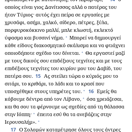
οποίος είναι γιος Δανίτισσας αλλά ο πατέρας του
ήταν Τύριος· αυτός έχει πείρα σε εργασίες με
χρυσάφι, ασήμι, χαλκό, σίδερο, πέτρες, ξύλα,
πορφυροκόκκινο μαλλί, μπλε κλωστή, εκλεκτό
+
ύφασμα και βυσσινί νήμα.
Μπορεί να δημιουργεί
κάθε είδους διακοσμητικό σκάλισμα και να φτιάχνει
+
οποιοδήποτε σχέδιο του δίνεται.
Θα εργαστεί μαζί
με τους δικούς σου επιδέξιους τεχνίτες και με τους
επιδέξιους τεχνίτες του κυρίου μου του Δαβίδ, του
15
πατέρα σου.
Ας στείλει τώρα ο κύριός μου το
σιτάρι, το κριθάρι, το λάδι και το κρασί που
+
16
υποσχέθηκε στους υπηρέτες του.
Εμείς θα
+
κόβουμε δέντρα από τον Λίβανο,
όσα χρειάζεσαι,
και θα σου τα φέρνουμε ως σχεδίες από τη θάλασσα
+
στην Ιόππη·
έπειτα εσύ θα τα ανεβάζεις στην
+
Ιερουσαλήμ».
17
Ο Σολομών καταμέτρησε όλους τους άντρες