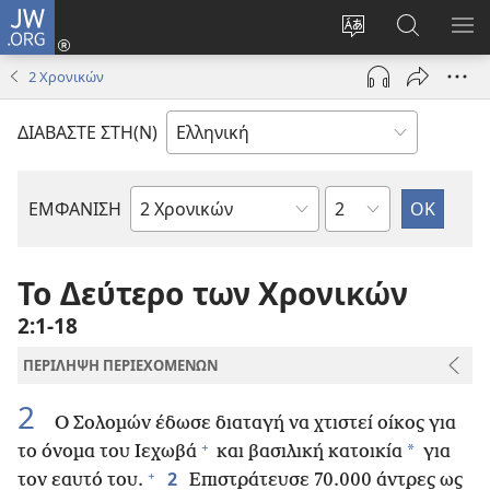
JW.ORG
Σύνδεση
(ανοίγει
Αλλαγή
Αναζήτησ
ΕΜ
νέο
γλώσσας
στο
ΜΕ
2 Χρονικών
παράθυρο)
ιστότοπου
JW.ORG
ΔΙΑΒΑΣΤΕ ΣΤΗ(Ν)
Κεφάλαιο
ΕΜΦΑΝΙΣΗ
Βιβλίο
της
Αγίας
Το Δεύτερο των Χρονικών
Γραφής
2:1-18
ΠΕΡΙΛΗΨΗ ΠΕΡΙΕΧΟΜΕΝΩΝ
2
Ο Σολομών έδωσε διαταγή να χτιστεί οίκος για
+
*
το όνομα του Ιεχωβά
και βασιλική κατοικία
για
+
2
τον εαυτό του.
Επιστράτευσε 70.000 άντρες ως