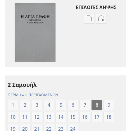
ΕΠΙΛΟΓΕΣ ΛΗΨΗΣ
Επιλογές
Επιλογές
λήψης
λήψης
εκδόσεων
ηχογραφήσε
Η
Η
Αγία
Αγία
Γραφή
Γραφή
—
—
Μετάφραση
Μετάφραση
Νέου
Νέου
2 Σαμουήλ
Κόσμου
Κόσμου
(Αναθεώρηση
(Αναθεώρησ
ΠΕΡΙΛΗΨΗ ΠΕΡΙΕΧΟΜΕΝΩΝ
2017)
2017)
1
2
3
4
5
6
7
8
9
10
11
12
13
14
15
16
17
18
19
20
21
22
23
24