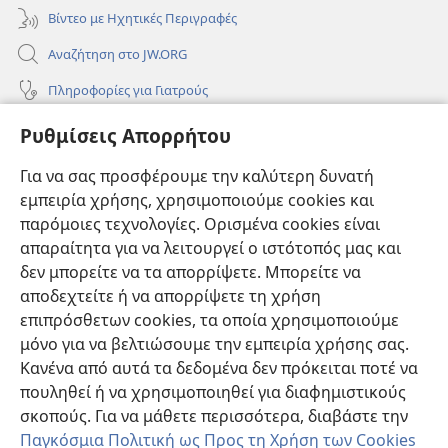
Βίντεο με Ηχητικές Περιγραφές
Αναζήτηση στο JW.ORG
Πληροφορίες για Γιατρούς
Πληροφορίες για Επίσημους Φορείς και ΜΜΕ
Ρυθμίσεις Απορρήτου
Βοήθεια
Για να σας προσφέρουμε την καλύτερη δυνατή
εμπειρία χρήσης, χρησιμοποιούμε cookies και
Συνεισφορές
(ανοίγει
παρόμοιες τεχνολογίες. Ορισμένα cookies είναι
νέο
απαραίτητα για να λειτουργεί ο ιστότοπός μας και
παράθυρο)
ΔΙΑΔΙΚΤΥΑΚΗ ΒΙΒΛΙΟΘΗΚΗ της Σκοπιάς™
δεν μπορείτε να τα απορρίψετε. Μπορείτε να
(ανοίγει
αποδεχτείτε ή να απορρίψετε τη χρήση
νέο
®
JW Hub
παράθυρο)
επιπρόσθετων cookies, τα οποία χρησιμοποιούμε
(ανοίγει
νέο
μόνο για να βελτιώσουμε την εμπειρία χρήσης σας.
®
JW Library
παράθυρο)
Κανένα από αυτά τα δεδομένα δεν πρόκειται ποτέ να
πουληθεί ή να χρησιμοποιηθεί για διαφημιστικούς
Βιβλιοθήκη της Σκοπιάς
σκοπούς. Για να μάθετε περισσότερα, διαβάστε την
Παγκόσμια Πολιτική ως Προς τη Χρήση των Cookies