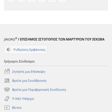
®
JW.ORG
/ ΕΠΙΣΗΜΟΣ ΙΣΤΟΤΟΠΟΣ ΤΩΝ ΜΑΡΤΥΡΩΝ ΤΟΥ ΙΕΧΩΒΑ
Ρυθμίσεις Εμφάνισης
Γρήγοροι Σύνδεσμοι
Ζητήστε μια Επίσκεψη
Βρείτε μια Συνάθροιση
(ανοίγει
νέο
Βρείτε μια Περιφερειακή Συνέλευση
(ανοίγει
παράθυρο)
νέο
Τι Νέο Υπάρχει
παράθυρο)
Βίντεο