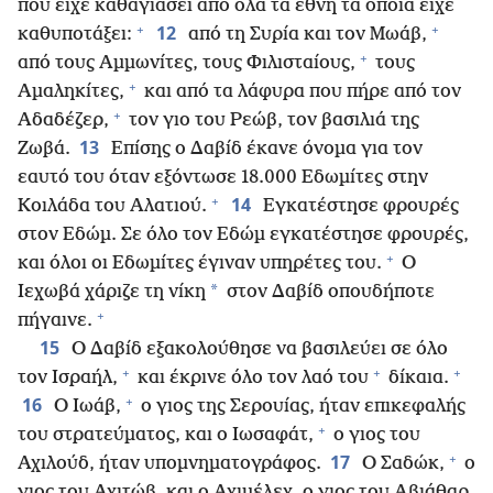
που είχε καθαγιάσει από όλα τα έθνη τα οποία είχε
+
+
12
καθυποτάξει:
από τη Συρία και τον Μωάβ,
+
από τους Αμμωνίτες, τους Φιλισταίους,
τους
+
Αμαληκίτες,
και από τα λάφυρα που πήρε από τον
+
Αδαδέζερ,
τον γιο του Ρεώβ, τον βασιλιά της
13
Ζωβά.
Επίσης ο Δαβίδ έκανε όνομα για τον
εαυτό του όταν εξόντωσε 18.000 Εδωμίτες στην
+
14
Κοιλάδα του Αλατιού.
Εγκατέστησε φρουρές
στον Εδώμ. Σε όλο τον Εδώμ εγκατέστησε φρουρές,
+
και όλοι οι Εδωμίτες έγιναν υπηρέτες του.
Ο
*
Ιεχωβά χάριζε τη νίκη
στον Δαβίδ οπουδήποτε
+
πήγαινε.
15
Ο Δαβίδ εξακολούθησε να βασιλεύει σε όλο
+
+
+
τον Ισραήλ,
και έκρινε όλο τον λαό του
δίκαια.
+
16
Ο Ιωάβ,
ο γιος της Σερουίας, ήταν επικεφαλής
+
του στρατεύματος, και ο Ιωσαφάτ,
ο γιος του
+
17
Αχιλούδ, ήταν υπομνηματογράφος.
Ο Σαδώκ,
ο
γιος του Αχιτώβ, και ο Αχιμέλεχ, ο γιος του Αβιάθαρ,