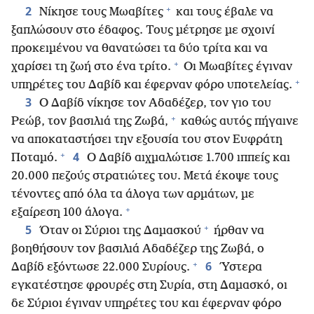
+
2
Νίκησε τους Μωαβίτες
και τους έβαλε να
ξαπλώσουν στο έδαφος. Τους μέτρησε με σχοινί
προκειμένου να θανατώσει τα δύο τρίτα και να
+
χαρίσει τη ζωή στο ένα τρίτο.
Οι Μωαβίτες έγιναν
+
υπηρέτες του Δαβίδ και έφερναν φόρο υποτελείας.
3
Ο Δαβίδ νίκησε τον Αδαδέζερ, τον γιο του
+
Ρεώβ, τον βασιλιά της Ζωβά,
καθώς αυτός πήγαινε
να αποκαταστήσει την εξουσία του στον Ευφράτη
+
4
Ποταμό.
Ο Δαβίδ αιχμαλώτισε 1.700 ιππείς και
20.000 πεζούς στρατιώτες του. Μετά έκοψε τους
τένοντες από όλα τα άλογα των αρμάτων, με
+
εξαίρεση 100 άλογα.
+
5
Όταν οι Σύριοι της Δαμασκού
ήρθαν να
βοηθήσουν τον βασιλιά Αδαδέζερ της Ζωβά, ο
+
6
Δαβίδ εξόντωσε 22.000 Συρίους.
Ύστερα
εγκατέστησε φρουρές στη Συρία, στη Δαμασκό, οι
δε Σύριοι έγιναν υπηρέτες του και έφερναν φόρο