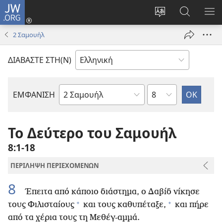
JW.ORG
Σύνδεση
(ανοίγει
Αλλαγή
Αναζήτησ
ΕΜ
νέο
γλώσσας
στο
ΜΕ
2 Σαμουήλ
παράθυρο)
ιστότοπου
JW.ORG
ΔΙΑΒΑΣΤΕ ΣΤΗ(Ν)
Κεφάλαιο
ΕΜΦΑΝΙΣΗ
Βιβλίο
της
Αγίας
Το Δεύτερο του Σαμουήλ
Γραφής
8:1-18
ΠΕΡΙΛΗΨΗ ΠΕΡΙΕΧΟΜΕΝΩΝ
8
Έπειτα από κάποιο διάστημα, ο Δαβίδ νίκησε
+
+
τους Φιλισταίους
και τους καθυπέταξε,
και πήρε
από τα χέρια τους τη Μεθέγ-αμμά.