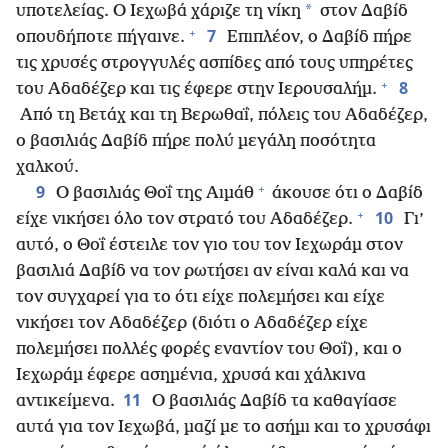
*
υποτελείας. Ο Ιεχωβά χάριζε τη νίκη
στον Δαβίδ
+
7
οπουδήποτε πήγαινε.
Επιπλέον, ο Δαβίδ πήρε
τις χρυσές στρογγυλές ασπίδες από τους υπηρέτες
+
8
του Αδαδέζερ και τις έφερε στην Ιερουσαλήμ.
Από τη Βετάχ και τη Βερωθαΐ, πόλεις του Αδαδέζερ,
ο βασιλιάς Δαβίδ πήρε πολύ μεγάλη ποσότητα
χαλκού.
+
9
Ο βασιλιάς Θοΐ της Αιμάθ
άκουσε ότι ο Δαβίδ
+
10
είχε νικήσει όλο τον στρατό του Αδαδέζερ.
Γι’
αυτό, ο Θοΐ έστειλε τον γιο του τον Ιεχωράμ στον
βασιλιά Δαβίδ να τον ρωτήσει αν είναι καλά και να
τον συγχαρεί για το ότι είχε πολεμήσει και είχε
νικήσει τον Αδαδέζερ (διότι ο Αδαδέζερ είχε
πολεμήσει πολλές φορές εναντίον του Θοΐ), και ο
Ιεχωράμ έφερε ασημένια, χρυσά και χάλκινα
11
αντικείμενα.
Ο βασιλιάς Δαβίδ τα καθαγίασε
αυτά για τον Ιεχωβά, μαζί με το ασήμι και το χρυσάφι