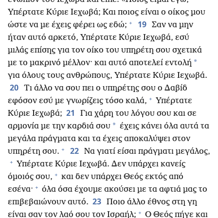
Υπέρτατε Κύριε Ιεχωβά; Και ποιος είναι ο οίκος μου
+
19
ώστε να με έχεις φέρει ως εδώ;
Σαν να μην
ήταν αυτό αρκετό, Υπέρτατε Κύριε Ιεχωβά, εσύ
μιλάς επίσης για τον οίκο του υπηρέτη σου σχετικά
*
με το μακρινό μέλλον· και αυτό αποτελεί εντολή
για όλους τους ανθρώπους, Υπέρτατε Κύριε Ιεχωβά.
20
Τι άλλο να σου πει ο υπηρέτης σου ο Δαβίδ
+
εφόσον εσύ με γνωρίζεις τόσο καλά,
Υπέρτατε
21
Κύριε Ιεχωβά;
Για χάρη του λόγου σου και σε
*
αρμονία με την καρδιά σου
έχεις κάνει όλα αυτά τα
μεγάλα πράγματα και τα έχεις αποκαλύψει στον
+
22
υπηρέτη σου.
Να γιατί είσαι πράγματι μεγάλος,
+
Υπέρτατε Κύριε Ιεχωβά. Δεν υπάρχει κανείς
+
όμοιός σου,
και δεν υπάρχει Θεός εκτός από
+
εσένα·
όλα όσα έχουμε ακούσει με τα αφτιά μας το
23
επιβεβαιώνουν αυτό.
Ποιο άλλο έθνος στη γη
+
είναι σαν τον λαό σου τον Ισραήλ;
Ο Θεός πήγε και