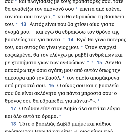
+
σου
και πλαγιάσεις με τους προπάτορές σου, τότε
*
θα αναδείξω τον απόγονό σου
έπειτα από εσένα,
*
τον ίδιο σου τον γιο,
και θα εδραιώσω τη βασιλεία
+
13
του.
Αυτός είναι που θα χτίσει οίκο για το
+
όνομά μου,
και εγώ θα εδραιώσω τον θρόνο της
+
14
βασιλείας του για πάντα.
Εγώ θα γίνω πατέρας
+
του, και αυτός θα γίνει γιος μου.
Όταν ενεργεί
εσφαλμένα, θα τον ελέγχω με ραβδί ανθρώπων και
+
15
*
με χτυπήματα γιων των ανθρώπων.
Δεν θα
αποσύρω την όσια αγάπη μου από αυτόν όπως την
+
απέσυρα από τον Σαούλ,
τον οποίο απομάκρυνα
16
από μπροστά σου.
Ο οίκος σου και η βασιλεία
σου θα είναι ακλόνητα για πάντα μπροστά σου· ο
+
θρόνος σου θα εδραιωθεί για πάντα»”».
17
Ο Νάθαν είπε στον Δαβίδ όλα αυτά τα λόγια
+
και όλο αυτό το όραμα.
18
Τότε ο βασιλιάς Δαβίδ μπήκε και κάθισε
ενώπιον του Ιεχωβά και είπε: «Ποιος είμαι εγώ,