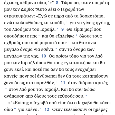
8
έχτισες κέδρινο οίκο;”»”
Τώρα πες στον υπηρέτη
μου τον Δαβίδ: “Αυτό λέει ο Ιεχωβά των
στρατευμάτων: «Εγώ σε πήρα από τα βοσκοτόπια,
+
ενώ ακολουθούσες το κοπάδι,
για να γίνεις ηγέτης
+
9
του λαού μου του Ισραήλ.
Θα είμαι μαζί σου
+
*
οπουδήποτε πας
και θα εξαλείψω
όλους τους
+
εχθρούς σου από μπροστά σου·
και θα κάνω
+
μεγάλο όνομα για εσένα,
σαν το όνομα των
10
μεγάλων της γης.
Θα ορίσω τόπο για τον λαό
μου τον Ισραήλ όπου θα τους εγκαταστήσω και θα
ζουν εκεί, και ποτέ πια δεν θα τους ενοχλήσει
κανείς· πονηροί άνθρωποι δεν θα τους καταπιέσουν
+
11
ξανά όπως στο παρελθόν,
όταν διόρισα κριτές
+
στον λαό μου τον Ισραήλ. Και θα σου δώσω
+
ανάπαυση από όλους τους εχθρούς σου.
»”»Επίσης ο Ιεχωβά σού είπε ότι ο Ιεχωβά θα κάνει
+
12
*
οίκο
για εσένα.
Όταν τελειώσουν οι ημέρες