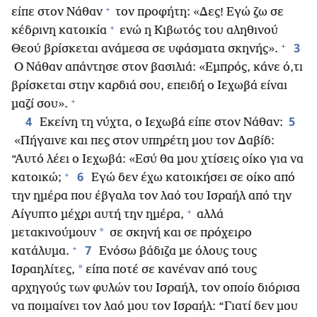
+
είπε στον Νάθαν
τον προφήτη: «Δες! Εγώ ζω σε
+
κέδρινη κατοικία
ενώ η Κιβωτός του αληθινού
+
3
Θεού βρίσκεται ανάμεσα σε υφάσματα σκηνής».
Ο Νάθαν απάντησε στον βασιλιά: «Εμπρός, κάνε ό,τι
βρίσκεται στην καρδιά σου, επειδή ο Ιεχωβά είναι
+
μαζί σου».
4
5
Εκείνη τη νύχτα, ο Ιεχωβά είπε στον Νάθαν:
«Πήγαινε και πες στον υπηρέτη μου τον Δαβίδ:
“Αυτό λέει ο Ιεχωβά: «Εσύ θα μου χτίσεις οίκο για να
+
6
κατοικώ;
Εγώ δεν έχω κατοικήσει σε οίκο από
την ημέρα που έβγαλα τον λαό του Ισραήλ από την
+
Αίγυπτο μέχρι αυτή την ημέρα,
αλλά
*
μετακινούμουν
σε σκηνή και σε πρόχειρο
+
7
κατάλυμα.
Ενόσω βάδιζα με όλους τους
*
Ισραηλίτες,
είπα ποτέ σε κανέναν από τους
αρχηγούς των φυλών του Ισραήλ, τον οποίο διόρισα
να ποιμαίνει τον λαό μου τον Ισραήλ: “Γιατί δεν μου