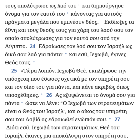
+
τους απολύτρωσε ως λαό του
και δημιούργησε
+
όνομα για τον εαυτό του
κάνοντας για αυτούς
+
πράγματα μεγάλα που εμπνέουν δέος.
Εκδίωξες τα
έθνη και τους θεούς τους για χάρη του λαού σου τον
οποίο απολύτρωσες για τον εαυτό σου από την
24
Αίγυπτο.
Εδραίωσες τον λαό σου τον Ισραήλ ως
+
δικό σου λαό για πάντα·
και εσύ, Ιεχωβά, έγινες
+
Θεός τους.
25
»Τώρα λοιπόν, Ιεχωβά Θεέ, εκπλήρωσε την
υπόσχεση που έδωσες σχετικά με τον υπηρέτη σου
και τον οίκο του για πάντα, και κάνε ακριβώς όπως
+
26
υποσχέθηκες.
Ας εξυψώνεται το όνομά σου για
+
πάντα
ώστε να λένε: “Ο Ιεχωβά των στρατευμάτων
είναι ο Θεός του Ισραήλ”, και ο οίκος του υπηρέτη
+
27
σου του Δαβίδ ας εδραιωθεί ενώπιόν σου.
Διότι εσύ, Ιεχωβά των στρατευμάτων, Θεέ του
Ισραήλ, έκανες μια αποκάλυψη στον υπηρέτη σου,