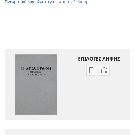
Πνευματικά δικαιώματα για αυτή την έκδοση
ΕΠΙΛΟΓΕΣ ΛΗΨΗΣ
Επιλογές
Επιλογές
λήψης
λήψης
εκδόσεων
ηχογραφήσε
Η
Η
Αγία
Αγία
Γραφή
Γραφή
—
—
Μετάφραση
Μετάφραση
Νέου
Νέου