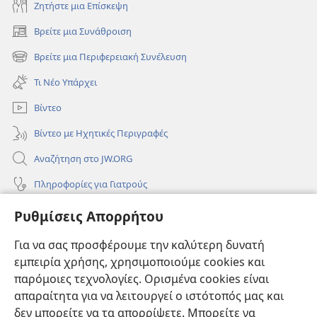
Ζητήστε μια Επίσκεψη
Βρείτε μια Συνάθροιση
(ανοίγει
νέο
Βρείτε μια Περιφερειακή Συνέλευση
(ανοίγει
παράθυρο)
νέο
Τι Νέο Υπάρχει
παράθυρο)
Βίντεο
Βίντεο με Ηχητικές Περιγραφές
Αναζήτηση στο JW.ORG
Πληροφορίες για Γιατρούς
Πληροφορίες για Επίσημους Φορείς και ΜΜΕ
Ρυθμίσεις Απορρήτου
Βοήθεια
Για να σας προσφέρουμε την καλύτερη δυνατή
εμπειρία χρήσης, χρησιμοποιούμε cookies και
Συνεισφορές
(ανοίγει
παρόμοιες τεχνολογίες. Ορισμένα cookies είναι
νέο
απαραίτητα για να λειτουργεί ο ιστότοπός μας και
παράθυρο)
ΔΙΑΔΙΚΤΥΑΚΗ ΒΙΒΛΙΟΘΗΚΗ της Σκοπιάς™
δεν μπορείτε να τα απορρίψετε. Μπορείτε να
(ανοίγει