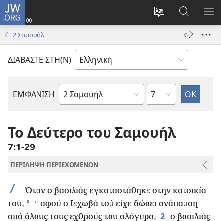
JW.ORG
Σύνδεση
(ανοίγει
Αλλαγή
Αναζήτησ
ΕΜ
νέο
γλώσσας
στο
ΜΕ
2 Σαμουήλ
παράθυρο)
ιστότοπου
JW.ORG
ΔΙΑΒΑΣΤΕ ΣΤΗ(Ν)
Κεφάλαιο
ΕΜΦΑΝΙΣΗ
Βιβλίο
της
Αγίας
Το Δεύτερο του Σαμουήλ
Γραφής
7:1-29
ΠΕΡΙΛΗΨΗ ΠΕΡΙΕΧΟΜΕΝΩΝ
7
Όταν ο βασιλιάς εγκαταστάθηκε στην κατοικία
+
*
του,
αφού ο Ιεχωβά τού είχε δώσει ανάπαυση
2
από όλους τους εχθρούς του ολόγυρα,
ο βασιλιάς