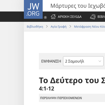
JW.ORG
Μάρτυρες του Ιεχωβ
ΑΡΧΙΚΗ ΣΕΛΙΔΑ
ΒΙΒΛ
Βιβλιοθήκη
Αγία Γραφή
Μετάφραση Νέου Κόσ
ΕΜΦΑΝΙΣΗ
Βιβλίο
της
Αγίας
Το Δεύτερο του
Γραφής
4:1-12
ΠΕΡΙΛΗΨΗ ΠΕΡΙΕΧΟΜΕΝΩΝ