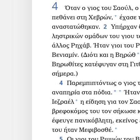
4
Όταν ο γιος του Σαούλ, ο 
+
πεθάνει στη Χεβρών,
έχασε 
2
αναστατώθηκαν.
Υπήρχαν δ
ληστρικών ομάδων του γιου τ
άλλος Ρηχάβ. Ήταν γιοι του 
+
Βενιαμίν. (Διότι και η Βηρώθ
Βηρωθίτες κατέφυγαν στη Γιτ
σήμερα.)
4
Παρεμπιπτόντως ο γιος τ
+
*
αναπηρία στα πόδια.
Ήταν 
+
Ιεζραέλ
η είδηση για τον Σαο
βρεφοκόμος του τον σήκωσε κ
έφευγε πανικόβλητη, εκείνος 
+
του ήταν Μεφιβοσθέ.
5
Οι γιοι του Ριμμών του 