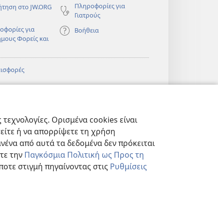
Πληροφορίες για
ήτηση στο JW.ORG
Γιατρούς
οφορίες για
Βοήθεια
ημους Φορείς και
εισφορές
)
ΔΙΚΤΥΑΚΗ
®
JW Hub
(ανοίγει
ΛΙΟΘΗΚΗ της
νέο
πιάς™
τεχνολογίες. Ορισμένα cookies είναι
παράθυρο)
)
Βιβλιοθήκη της
®
ibrary
τείτε ή να απορρίψετε τη χρήση
Σκοπιάς
νένα από αυτά τα δεδομένα δεν πρόκειται
στε την
Παγκόσμια Πολιτική ως Προς τη
ποτε στιγμή πηγαίνοντας στις
Ρυθμίσεις
ΗΤΟΥ
|
ΡΥΘΜΙΣΕΙΣ ΑΠΟΡΡΗΤΟΥ