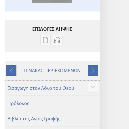
ΕΠΙΛΟΓΕΣ ΛΗΨΗΣ
Επιλογές
Επιλογές
λήψης
λήψης
εκδόσεων
ηχογραφήσεων
Η
Η
ΠΙΝΑΚΑΣ ΠΕΡΙΕΧΟΜΕΝΩΝ
Αγία
Αγία
Προηγούμενο
Επόμενο
Γραφή
Γραφή
—
—
Εισαγωγή στον Λόγο του Θεού
Προβολή
Μετάφραση
Μετάφραση
περισσότερων
Νέου
Νέου
Πρόλογος
Κόσμου
Κόσμου
(Αναθεώρηση
(Αναθεώρηση
Βιβλία της Αγίας Γραφής
2017)
2017)