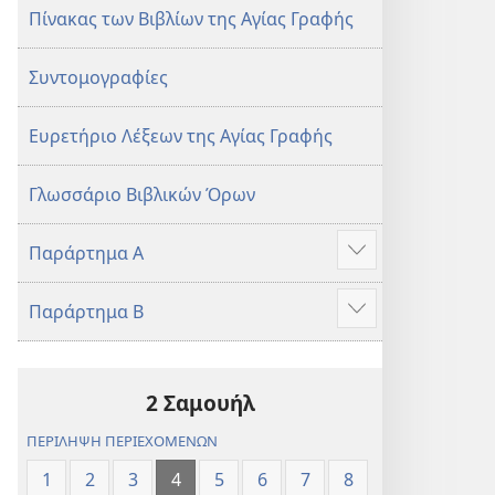
Πίνακας των Βιβλίων της Αγίας Γραφής
Συντομογραφίες
Ευρετήριο Λέξεων της Αγίας Γραφής
Γλωσσάριο Βιβλικών Όρων
Παράρτημα Α
Προβολή
περισσότερων
Παράρτημα Β
Προβολή
περισσότερων
2 Σαμουήλ
ΠΕΡΙΛΗΨΗ ΠΕΡΙΕΧΟΜΕΝΩΝ
1
2
3
4
5
6
7
8