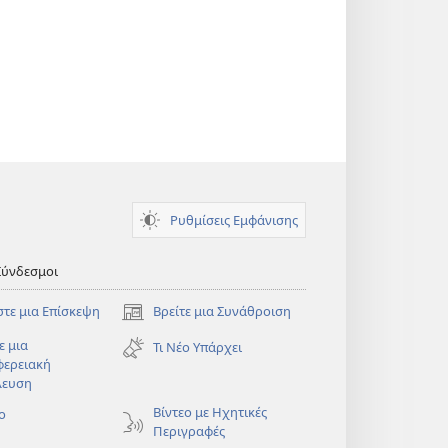
Ρυθμίσεις Εμφάνισης
Σύνδεσμοι
στε μια Επίσκεψη
Βρείτε μια Συνάθροιση
(ανοίγει
νέο
ε μια
Τι Νέο Υπάρχει
παράθυρο)
φερειακή
λευση
)
Βίντεο με Ηχητικές
ο
Περιγραφές