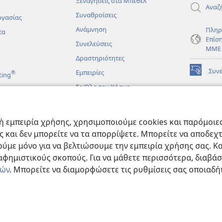
Ξεναγήσεις στα Μπέθελ
Αναζ
Συναθροίσεις
ργασίας
Ανάμνηση
Πληρ
τα
Επίσ
Συνελεύσεις
ΜΜΕ
Δραστηριότητες
Συν
Εμπειρίες
®
ting
(ανοίγει
νέο
Σε Όλο τον Κόσμο
παράθυρο
ΔΙΑ
ΒΙΒ
(ανοίγει
Σκο
άματα
νέο
 εμπειρία χρήσης, χρησιμοποιούμε cookies και παρόμοιες 
παράθυρο
JW L
μένες Βιβλικές
ας και δεν μπορείτε να τα απορρίψετε. Μπορείτε να αποδεχ
ύμε μόνο για να βελτιώσουμε την εμπειρία χρήσης σας. Κα
ιαφημιστικούς σκοπούς. Για να μάθετε περισσότερα, διαβά
ιών
. Μπορείτε να διαμορφώσετε τις ρυθμίσεις σας οποιαδή
e and Tract Society of Pennsylvania.
ΟΡΟΙ ΧΡΗΣΗΣ
|
ΠΟΛΙΤΙΚΗ ΑΠΟΡΡ