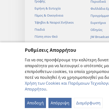
Γραφής
Περιοδικά
Ειρήνη & Ευτυχία
Φυλλάδια Ε
Γάμος & Οικογένεια
Προγράμμα
Έφηβοι & Νεαροί Ενήλικοι
Ευρετήρια
Παιδιά
Οδηγίες
Πίστη στον Θεό
JW Broadcas
Επιστήμη & Αγία Γραφή
Βίντεο
Ρυθμίσεις Απορρήτου
Ιστορία & Αγία Γραφή
Μουσική
Ηχητικά Δρ
Για να σας προσφέρουμε την καλύτερη δυνατή
Δραματοποιη
απαραίτητα για να λειτουργεί ο ιστότοπός μ
Αναγνώσεις
επιπρόσθετων cookies, τα οποία χρησιμοποιο
ποτέ να πουληθεί ή να χρησιμοποιηθεί για δ
Χρήση των Cookies και Παρόμοιων Τεχνολογ
Απορρήτου
.
Copyright
© 2026 Watch Tower Bibl
Αποδοχή
Απόρριψη
Διαμόρφωση