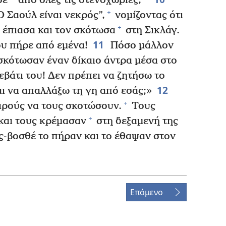
σε
από όλες τις στενοχώριες,
+
 Σαούλ είναι νεκρός”,
νομίζοντας ότι
+
 έπιασα και τον σκότωσα
στη Σικλάγ.
11
υ πήρε από εμένα!
Πόσο μάλλον
κότωσαν έναν δίκαιο άντρα μέσα στο
ρεβάτι του! Δεν πρέπει να ζητήσω το
12
ι να απαλλάξω τη γη από εσάς;»
+
αρούς να τους σκοτώσουν.
Τους
+
 και τους κρέμασαν
στη δεξαμενή της
ς-βοσθέ το πήραν και το έθαψαν στον
.
Επόμενο