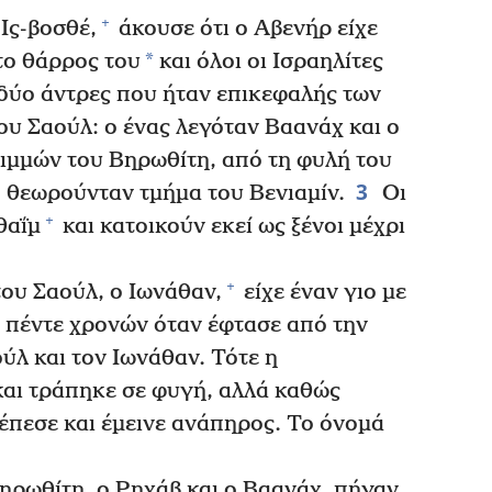
+
Ις-βοσθέ,
άκουσε ότι ο Αβενήρ είχε
*
το θάρρος του
και όλοι οι Ισραηλίτες
ύο άντρες που ήταν επικεφαλής των
ου Σαούλ: ο ένας λεγόταν Βαανάχ και ο
Ριμμών του Βηρωθίτη, από τη φυλή του
3
θεωρούνταν τμήμα του Βενιαμίν.
Οι
+
θαΐμ
και κατοικούν εκεί ως ξένοι μέχρι
+
ου Σαούλ, ο Ιωνάθαν,
είχε έναν γιο με
πέντε χρονών όταν έφτασε από την
ύλ και τον Ιωνάθαν. Τότε η
αι τράπηκε σε φυγή, αλλά καθώς
έπεσε και έμεινε ανάπηρος. Το όνομά
Βηρωθίτη, ο Ρηχάβ και ο Βαανάχ, πήγαν