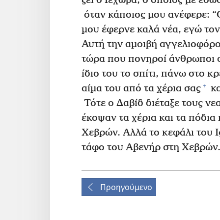
ζει ο Ιεχωβά, ο οποίος με έσω
όταν κάποιος μου ανέφερε: “Ο
μου έφερνε καλά νέα, εγώ τον
Αυτή την αμοιβή αγγελιοφόρο
τώρα που πονηροί άνθρωποι σ
ίδιο του το σπίτι, πάνω στο κ
+
αίμα του από τα χέρια σας
κα
Τότε ο Δαβίδ διέταξε τους νε
έκοψαν τα χέρια και τα πόδια
Χεβρών. Αλλά το κεφάλι του Ι
τάφο του Αβενήρ στη Χεβρών
Προηγούμενο