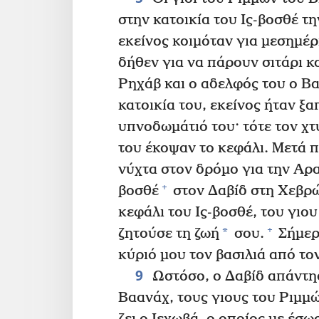
στην κατοικία του Ις-βοσθέ τη
εκείνος κοιμόταν για μεσημέρ
δήθεν για να πάρουν σιτάρι κα
Ρηχάβ και ο αδελφός του ο Β
κατοικία του, εκείνος ήταν ξ
υπνοδωμάτιό του· τότε τον χτ
του έκοψαν το κεφάλι. Μετά π
νύχτα στον δρόμο για την Αρ
+
βοσθέ
στον Δαβίδ στη Χεβρών
κεφάλι του Ις-βοσθέ, του γιο
+
*
ζητούσε τη ζωή
σου.
Σήμερα
κύριό μου τον βασιλιά από το
9
Ωστόσο, ο Δαβίδ απάντησ
Βαανάχ, τους γιους του Ριμμώ