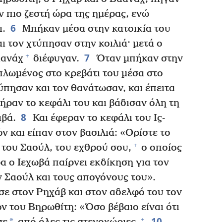
ν πιο ζεστή ώρα της ημέρας, ενώ
6
ι.
Μπήκαν μέσα στην κατοικία του
ι τον χτύπησαν στην κοιλιά· μετά ο
7
+
αανάχ
διέφυγαν.
Όταν μπήκαν στην
απλωμένος στο κρεβάτι του μέσα στο
ύπησαν και τον θανάτωσαν, και έπειτα
ήραν το κεφάλι του και βάδισαν όλη τη
8
αβά.
Και έφεραν το κεφάλι του Ις-
 και είπαν στον βασιλιά: «Ορίστε το
+
υ του Σαούλ, του εχθρού σου,
ο οποίος
 ο Ιεχωβά παίρνει εκδίκηση για τον
ν Σαούλ και τους απογόνους του».
ε στον Ρηχάβ και στον αδελφό του τον
ν του Βηρωθίτη: «Όσο βέβαιο είναι ότι
10
+
*