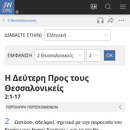
JW.ORG
Σύνδεση
(ανοίγει
Αλλαγή
Αναζήτησ
ΕΜ
νέο
γλώσσας
στο
ΜΕ
2 Θεσσαλονικείς
παράθυρο)
ιστότοπου
JW.ORG
ΔΙΑΒΑΣΤΕ ΣΤΗ(Ν)
Κεφάλαιο
ΕΜΦΑΝΙΣΗ
Βιβλίο
της
Αγίας
Η Δεύτερη Προς τους
Γραφής
Θεσσαλονικείς
2:1-17
ΠΕΡΙΛΗΨΗ ΠΕΡΙΕΧΟΜΕΝΩΝ
2
Ωστόσο, αδελφοί, σχετικά με την παρουσία του
+