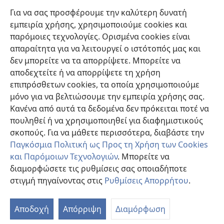
Βοήθεια
Για να σας προσφέρουμε την καλύτερη δυνατή
εμπειρία χρήσης, χρησιμοποιούμε cookies και
Συνεισφορές
(ανοίγει
παρόμοιες τεχνολογίες. Ορισμένα cookies είναι
νέο
απαραίτητα για να λειτουργεί ο ιστότοπός μας και
παράθυρο)
ΔΙΑΔΙΚΤΥΑΚΗ ΒΙΒΛΙΟΘΗΚΗ της Σκοπιάς™
δεν μπορείτε να τα απορρίψετε. Μπορείτε να
(ανοίγει
αποδεχτείτε ή να απορρίψετε τη χρήση
νέο
®
JW Hub
παράθυρο)
επιπρόσθετων cookies, τα οποία χρησιμοποιούμε
(ανοίγει
νέο
μόνο για να βελτιώσουμε την εμπειρία χρήσης σας.
®
JW Library
παράθυρο)
Κανένα από αυτά τα δεδομένα δεν πρόκειται ποτέ να
πουληθεί ή να χρησιμοποιηθεί για διαφημιστικούς
Βιβλιοθήκη της Σκοπιάς
σκοπούς. Για να μάθετε περισσότερα, διαβάστε την
Παγκόσμια Πολιτική ως Προς τη Χρήση των Cookies
και Παρόμοιων Τεχνολογιών
. Μπορείτε να
διαμορφώσετε τις ρυθμίσεις σας οποιαδήποτε
Copyright
© 2026 Watch Tower Bible and Tract Society of Pennsylvania.
στιγμή πηγαίνοντας στις
Ρυθμίσεις Απορρήτου
.
Π
ΟΡΟΙ ΧΡΗΣΗΣ
|
ΠΟΛΙΤΙΚΗ ΑΠΟΡΡΗΤΟΥ
|
ΡΥΘΜΙΣΕΙΣ ΑΠΟΡΡΗΤΟΥ
Πί
Αποδοχή
Απόρριψη
Διαμόρφωση
Π