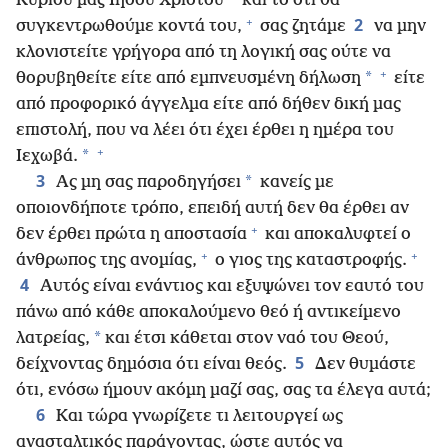
Κυρίου μας Ιησού Χριστού
και το ότι θα
+
2
συγκεντρωθούμε κοντά του,
σας ζητάμε
να μην
κλονιστείτε γρήγορα από τη λογική σας ούτε να
+
*
θορυβηθείτε είτε από εμπνευσμένη δήλωση
είτε
από προφορικό άγγελμα είτε από δήθεν δική μας
επιστολή, που να λέει ότι έχει έρθει η ημέρα του
+
*
Ιεχωβά.
3
*
Ας μη σας παροδηγήσει
κανείς με
οποιονδήποτε τρόπο, επειδή αυτή δεν θα έρθει αν
+
δεν έρθει πρώτα η αποστασία
και αποκαλυφτεί ο
+
+
άνθρωπος της ανομίας,
ο γιος της καταστροφής.
4
Αυτός είναι ενάντιος και εξυψώνει τον εαυτό του
πάνω από κάθε αποκαλούμενο θεό ή αντικείμενο
*
λατρείας,
και έτσι κάθεται στον ναό του Θεού,
5
δείχνοντας δημόσια ότι είναι θεός.
Δεν θυμάστε
ότι, ενόσω ήμουν ακόμη μαζί σας, σας τα έλεγα αυτά;
6
Και τώρα γνωρίζετε τι λειτουργεί ως
ανασταλτικός παράγοντας, ώστε αυτός να