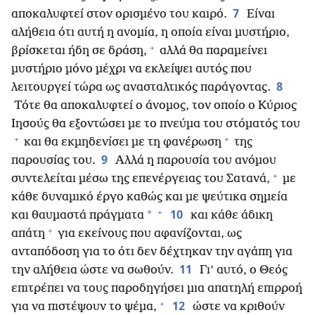
7
αποκαλυφτεί στον ορισμένο του καιρό.
Είναι
αλήθεια ότι αυτή η ανομία, η οποία είναι μυστήριο,
+
βρίσκεται ήδη σε δράση,
αλλά θα παραμείνει
μυστήριο μόνο μέχρι να εκλείψει αυτός που
8
λειτουργεί τώρα ως ανασταλτικός παράγοντας.
Τότε θα αποκαλυφτεί ο άνομος, τον οποίο ο Κύριος
Ιησούς θα εξοντώσει με το πνεύμα του στόματός του
+
+
και θα εκμηδενίσει με τη φανέρωση
της
9
παρουσίας του.
Αλλά η παρουσία του ανόμου
+
συντελείται μέσω της επενέργειας του Σατανά,
με
κάθε δυναμικό έργο καθώς και με ψεύτικα σημεία
+
10
*
και θαυμαστά πράγματα
και κάθε άδικη
+
απάτη
για εκείνους που αφανίζονται, ως
ανταπόδοση για το ότι δεν δέχτηκαν την αγάπη για
11
την αλήθεια ώστε να σωθούν.
Γι’ αυτό, ο Θεός
επιτρέπει να τους παροδηγήσει μια απατηλή επιρροή
+
12
για να πιστέψουν το ψέμα,
ώστε να κριθούν