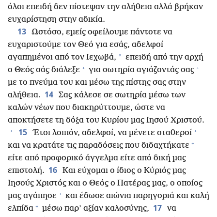
όλοι επειδή δεν πίστεψαν την αλήθεια αλλά βρήκαν
ευχαρίστηση στην αδικία.
13
Ωστόσο, εμείς οφείλουμε πάντοτε να
ευχαριστούμε τον Θεό για εσάς, αδελφοί
*
αγαπημένοι από τον Ιεχωβά,
επειδή από την αρχή
+
+
ο Θεός σάς διάλεξε
για σωτηρία αγιάζοντάς σας
με το πνεύμα του και μέσω της πίστης σας στην
14
αλήθεια.
Σας κάλεσε σε σωτηρία μέσω των
καλών νέων που διακηρύττουμε, ώστε να
αποκτήσετε τη δόξα του Κυρίου μας Ιησού Χριστού.
+
+
15
Έτσι λοιπόν, αδελφοί, να μένετε σταθεροί
+
και να κρατάτε τις παραδόσεις που διδαχτήκατε
είτε από προφορικό άγγελμα είτε από δική μας
16
επιστολή.
Και εύχομαι ο ίδιος ο Κύριός μας
Ιησούς Χριστός και ο Θεός ο Πατέρας μας, ο οποίος
+
μας αγάπησε
και έδωσε αιώνια παρηγοριά και καλή
+
17
ελπίδα
μέσω παρ’ αξίαν καλοσύνης,
να