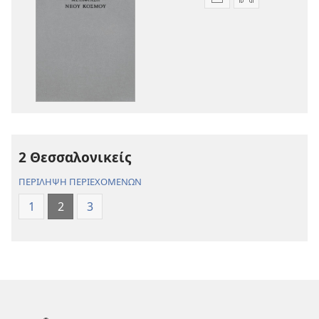
Επιλογές
Επιλογές
λήψης
λήψης
εκδόσεων
ηχογραφήσε
Η
Η
Αγία
Αγία
Γραφή
Γραφή
—
—
Μετάφραση
Μετάφραση
Νέου
Νέου
2 Θεσσαλονικείς
Κόσμου
Κόσμου
(Αναθεώρηση
(Αναθεώρησ
ΠΕΡΙΛΗΨΗ ΠΕΡΙΕΧΟΜΕΝΩΝ
2017)
2017)
1
2
3