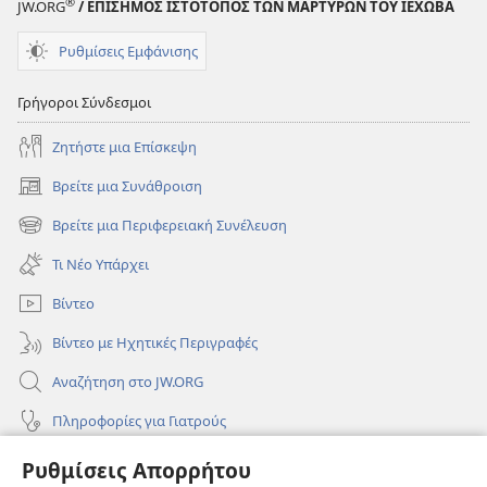
®
JW.ORG
/ ΕΠΙΣΗΜΟΣ ΙΣΤΟΤΟΠΟΣ ΤΩΝ ΜΑΡΤΥΡΩΝ ΤΟΥ ΙΕΧΩΒΑ
Ρυθμίσεις Εμφάνισης
Γρήγοροι Σύνδεσμοι
Ζητήστε μια Επίσκεψη
Βρείτε μια Συνάθροιση
(ανοίγει
νέο
Βρείτε μια Περιφερειακή Συνέλευση
(ανοίγει
παράθυρο)
νέο
Τι Νέο Υπάρχει
παράθυρο)
Βίντεο
Βίντεο με Ηχητικές Περιγραφές
Αναζήτηση στο JW.ORG
Πληροφορίες για Γιατρούς
Πληροφορίες για Επίσημους Φορείς και ΜΜΕ
Ρυθμίσεις Απορρήτου