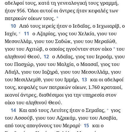
αδελφοί τους, κατά τη γενεαλογική τους γραμμή,
ήταν 956. Όλοι αυτοί οι άντρες ήταν κεφαλές των
*
πατρικών οίκων τους.
10
Από τους ιερείς ήταν ο Ιεδαΐας, ο Ιεχωιαρίβ, ο
+
11
Ιαχίν,
ο Αζαρίας, γιος του Χελκία, γιου του
Μεσουλλάμ, γιου του Σαδώκ, γιου του Μεραϊώθ,
*
γιου του Αχιτώβ, ο οποίος ηγούνταν στον οίκο
του
12
αληθινού Θεού,
ο Αδαΐας, γιος του Ιεροάμ, γιου
του Πασχώρ, γιου του Μαλχία, ο Μαασαΐ, γιος του
Αδιήλ, γιου του Ιαζηρά, γιου του Μεσουλλάμ, γιου
13
του Μεσιλλεμίθ, γιου του Ιμμήρ,
και οι αδελφοί
τους, κεφαλές των πατρικών οίκων, 1.760 κραταιοί,
ικανοί άντρες, διαθέσιμοι για την υπηρεσία στον
οίκο του αληθινού Θεού.
+
14
Και από τους Λευίτες ήταν ο Σεμαΐας,
γιος
του Ασσούβ, γιου του Αζρικάμ, γιου του Ασαβία,
15
από τους απογόνους του Μεραρί·
και ο