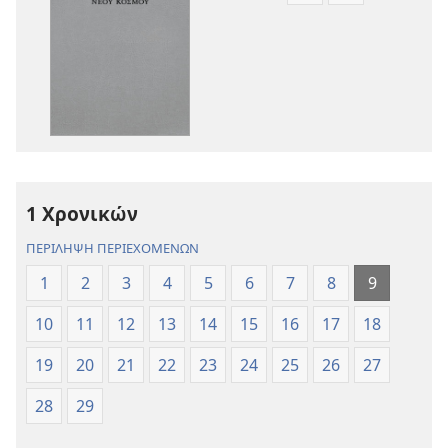
λήψης
λήψης
εκδόσεων
ηχογραφήσε
Η
Η
Αγία
Αγία
Γραφή
Γραφή
—
—
Μετάφραση
Μετάφραση
Νέου
Νέου
1 Χρονικών
Κόσμου
Κόσμου
(Αναθεώρηση
(Αναθεώρησ
ΠΕΡΙΛΗΨΗ ΠΕΡΙΕΧΟΜΕΝΩΝ
2017)
2017)
1
2
3
4
5
6
7
8
9
10
11
12
13
14
15
16
17
18
19
20
21
22
23
24
25
26
27
28
29