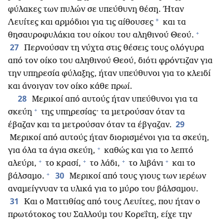
φύλακες των πυλών σε υπεύθυνη θέση. Ήταν
*
Λευίτες και αρμόδιοι για τις αίθουσες
και τα
+
θησαυροφυλάκια του οίκου του αληθινού Θεού.
27
Περνούσαν τη νύχτα στις θέσεις τους ολόγυρα
από τον οίκο του αληθινού Θεού, διότι φρόντιζαν για
την υπηρεσία φύλαξης, ήταν υπεύθυνοι για το κλειδί
και άνοιγαν τον οίκο κάθε πρωί.
28
Μερικοί από αυτούς ήταν υπεύθυνοι για τα
+
σκεύη
της υπηρεσίας· τα μετρούσαν όταν τα
29
έβαζαν και τα μετρούσαν όταν τα έβγαζαν.
Μερικοί από αυτούς ήταν διορισμένοι για τα σκεύη,
+
για όλα τα άγια σκεύη,
καθώς και για το λεπτό
+
+
+
+
αλεύρι,
το κρασί,
το λάδι,
το λιβάνι
και το
+
30
βάλσαμο.
Μερικοί από τους γιους των ιερέων
αναμείγνυαν τα υλικά για το μύρο του βάλσαμου.
31
Και ο Ματτιθίας από τους Λευίτες, που ήταν ο
πρωτότοκος του Σαλλούμ του Κορεΐτη, είχε την