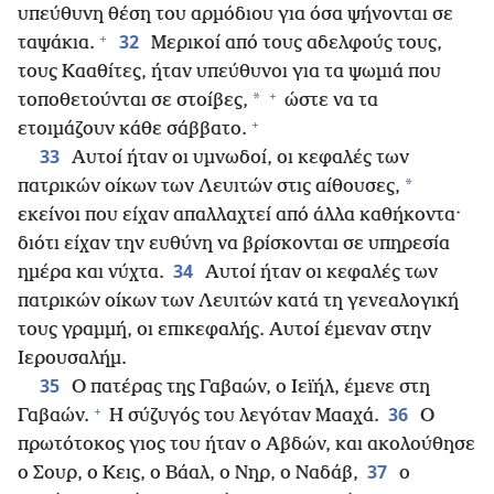
υπεύθυνη θέση του αρμόδιου για όσα ψήνονται σε
+
32
ταψάκια.
Μερικοί από τους αδελφούς τους,
τους Κααθίτες, ήταν υπεύθυνοι για τα ψωμιά που
+
*
τοποθετούνται σε στοίβες,
ώστε να τα
+
ετοιμάζουν κάθε σάββατο.
33
Αυτοί ήταν οι υμνωδοί, οι κεφαλές των
*
πατρικών οίκων των Λευιτών στις αίθουσες,
εκείνοι που είχαν απαλλαχτεί από άλλα καθήκοντα·
διότι είχαν την ευθύνη να βρίσκονται σε υπηρεσία
34
ημέρα και νύχτα.
Αυτοί ήταν οι κεφαλές των
πατρικών οίκων των Λευιτών κατά τη γενεαλογική
τους γραμμή, οι επικεφαλής. Αυτοί έμεναν στην
Ιερουσαλήμ.
35
Ο πατέρας της Γαβαών, ο Ιεϊήλ, έμενε στη
+
36
Γαβαών.
Η σύζυγός του λεγόταν Μααχά.
Ο
πρωτότοκος γιος του ήταν ο Αβδών, και ακολούθησε
37
ο Σουρ, ο Κεις, ο Βάαλ, ο Νηρ, ο Ναδάβ,
ο