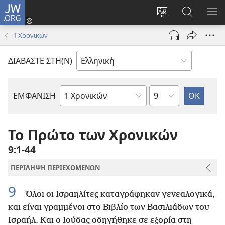
JW.ORG
Σύνδεση
(ανοίγει
Αλλαγή
Αναζήτησ
ΕΜ
νέο
γλώσσας
στο
ΜΕ
1 Χρονικών
παράθυρο)
ιστότοπου
JW.ORG
ΔΙΑΒΑΣΤΕ ΣΤΗ(Ν)
Κεφάλαιο
ΕΜΦΑΝΙΣΗ
Βιβλίο
της
Αγίας
Το Πρώτο των Χρονικών
Γραφής
9:1-44
ΠΕΡΙΛΗΨΗ ΠΕΡΙΕΧΟΜΕΝΩΝ
9
Όλοι οι Ισραηλίτες καταγράφηκαν γενεαλογικά,
και είναι γραμμένοι στο Βιβλίο των Βασιλιάδων του
Ισραήλ. Και ο Ιούδας οδηγήθηκε σε εξορία στη