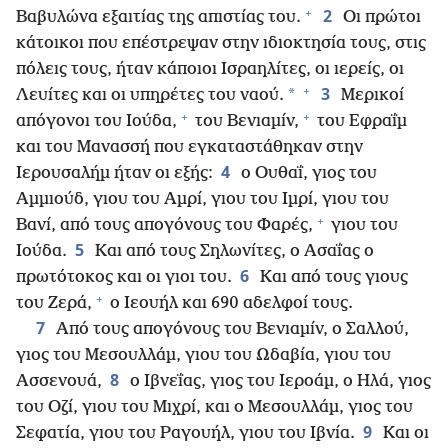
+
2
Βαβυλώνα εξαιτίας της απιστίας του.
Οι πρώτοι
κάτοικοι που επέστρεψαν στην ιδιοκτησία τους, στις
πόλεις τους, ήταν κάποιοι Ισραηλίτες, οι ιερείς, οι
+
3
*
Λευίτες και οι υπηρέτες του ναού.
Μερικοί
+
+
απόγονοι του Ιούδα,
του Βενιαμίν,
του Εφραΐμ
και του Μανασσή που εγκαταστάθηκαν στην
4
Ιερουσαλήμ ήταν οι εξής:
ο Ουθαΐ, γιος του
Αμμιούδ, γιου του Αμρί, γιου του Ιμρί, γιου του
+
Βανί, από τους απογόνους του Φαρές,
γιου του
5
Ιούδα.
Και από τους Σηλωνίτες, ο Ασαΐας ο
6
πρωτότοκος και οι γιοι του.
Και από τους γιους
+
του Ζερά,
ο Ιεουήλ και 690 αδελφοί τους.
7
Από τους απογόνους του Βενιαμίν, ο Σαλλού,
γιος του Μεσουλλάμ, γιου του Ωδαβία, γιου του
8
Ασσενουά,
ο Ιβνεΐας, γιος του Ιεροάμ, ο Ηλά, γιος
του Οζί, γιου του Μιχρί, και ο Μεσουλλάμ, γιος του
9
Σεφατία, γιου του Ραγουήλ, γιου του Ιβνία.
Και οι