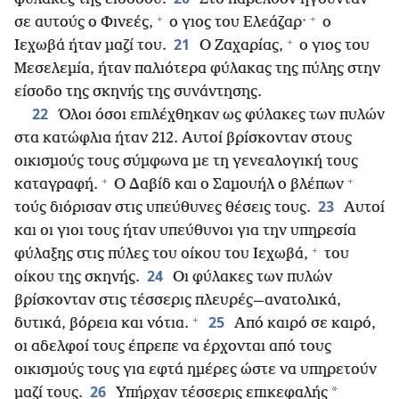
+
+
σε αυτούς ο Φινεές,
ο γιος του Ελεάζαρ·
ο
+
21
Ιεχωβά ήταν μαζί του.
Ο Ζαχαρίας,
ο γιος του
Μεσελεμία, ήταν παλιότερα φύλακας της πύλης στην
είσοδο της σκηνής της συνάντησης.
22
Όλοι όσοι επιλέχθηκαν ως φύλακες των πυλών
στα κατώφλια ήταν 212. Αυτοί βρίσκονταν στους
οικισμούς τους σύμφωνα με τη γενεαλογική τους
+
+
καταγραφή.
Ο Δαβίδ και ο Σαμουήλ ο βλέπων
23
τούς διόρισαν στις υπεύθυνες θέσεις τους.
Αυτοί
και οι γιοι τους ήταν υπεύθυνοι για την υπηρεσία
+
φύλαξης στις πύλες του οίκου του Ιεχωβά,
του
24
οίκου της σκηνής.
Οι φύλακες των πυλών
βρίσκονταν στις τέσσερις πλευρές—ανατολικά,
+
25
δυτικά, βόρεια και νότια.
Από καιρό σε καιρό,
οι αδελφοί τους έπρεπε να έρχονται από τους
οικισμούς τους για εφτά ημέρες ώστε να υπηρετούν
26
*
μαζί τους.
Υπήρχαν τέσσερις επικεφαλής