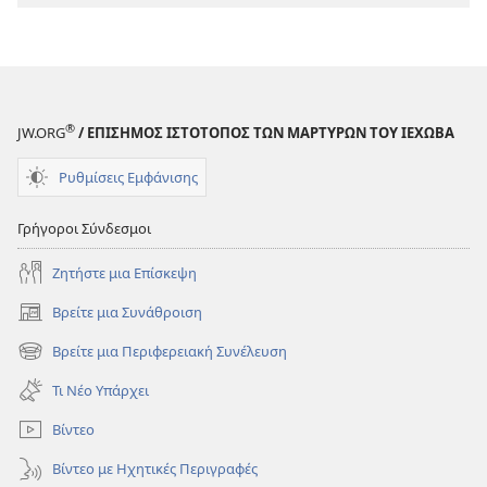
®
JW.ORG
/ ΕΠΙΣΗΜΟΣ ΙΣΤΟΤΟΠΟΣ ΤΩΝ ΜΑΡΤΥΡΩΝ ΤΟΥ ΙΕΧΩΒΑ
Ρυθμίσεις Εμφάνισης
Γρήγοροι Σύνδεσμοι
Ζητήστε μια Επίσκεψη
Βρείτε μια Συνάθροιση
(ανοίγει
νέο
Βρείτε μια Περιφερειακή Συνέλευση
(ανοίγει
παράθυρο)
νέο
Τι Νέο Υπάρχει
παράθυρο)
Βίντεο
Βίντεο με Ηχητικές Περιγραφές