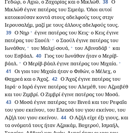
38
Γεδώρ, ο Αχιώ, ο Ζαχαρίας και ο Μικλώθ.
Ο
Μικλώθ έγινε πατέρας του Σιμεάμ. Όλοι αυτοί
κατοικούσαν κοντά στους αδελφούς τους στην
Ιερουσαλήμ, μαζί με τους άλλους αδελφούς τους.
+
39
Ο Νηρ
έγινε πατέρας του Κεις· ο Κεις έγινε
+
πατέρας του Σαούλ·
ο Σαούλ έγινε πατέρας του
+
+
+
Ιωνάθαν,
του Μαλχί-σουά,
του Αβιναδάβ
και
40
του Εσβάαλ.
Γιος του Ιωνάθαν ήταν ο Μερίβ-
+
+
βάαλ.
Ο Μερίβ-βάαλ έγινε πατέρας του Μιχαία.
41
Οι γιοι του Μιχαία ήταν ο Φιθών, ο Μέλεχ, ο
42
Θαχρεά και ο Άχαζ.
Ο Άχαζ έγινε πατέρας του
Ιαρά· ο Ιαρά έγινε πατέρας του Αλεμέθ, του Αζμαβέθ
και του Ζιμβρί. Ο Ζιμβρί έγινε πατέρας του Μοσά.
43
Ο Μοσά έγινε πατέρας του Βινεά και του Ρεφαΐα
του γιου εκείνου, του Ελεασά του γιου εκείνου, του
44
Αζήλ του γιου εκείνου.
Ο Αζήλ είχε έξι γιους, και
τα ονόματά τους ήταν Αζρικάμ, Βοχερού, Ισμαήλ,