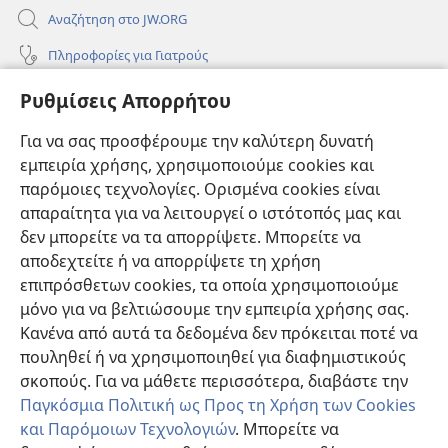
Αναζήτηση στο JW.ORG
Πληροφορίες για Γιατρούς
Πληροφορίες για Επίσημους Φορείς και ΜΜΕ
Ρυθμίσεις Απορρήτου
Βοήθεια
Για να σας προσφέρουμε την καλύτερη δυνατή
εμπειρία χρήσης, χρησιμοποιούμε cookies και
Συνεισφορές
(ανοίγει
παρόμοιες τεχνολογίες. Ορισμένα cookies είναι
νέο
απαραίτητα για να λειτουργεί ο ιστότοπός μας και
παράθυρο)
ΔΙΑΔΙΚΤΥΑΚΗ ΒΙΒΛΙΟΘΗΚΗ της Σκοπιάς™
δεν μπορείτε να τα απορρίψετε. Μπορείτε να
(ανοίγει
αποδεχτείτε ή να απορρίψετε τη χρήση
νέο
®
JW Hub
παράθυρο)
επιπρόσθετων cookies, τα οποία χρησιμοποιούμε
(ανοίγει
νέο
μόνο για να βελτιώσουμε την εμπειρία χρήσης σας.
®
JW Library
παράθυρο)
Κανένα από αυτά τα δεδομένα δεν πρόκειται ποτέ να
πουληθεί ή να χρησιμοποιηθεί για διαφημιστικούς
Βιβλιοθήκη της Σκοπιάς
σκοπούς. Για να μάθετε περισσότερα, διαβάστε την
Παγκόσμια Πολιτική ως Προς τη Χρήση των Cookies
και Παρόμοιων Τεχνολογιών
. Μπορείτε να