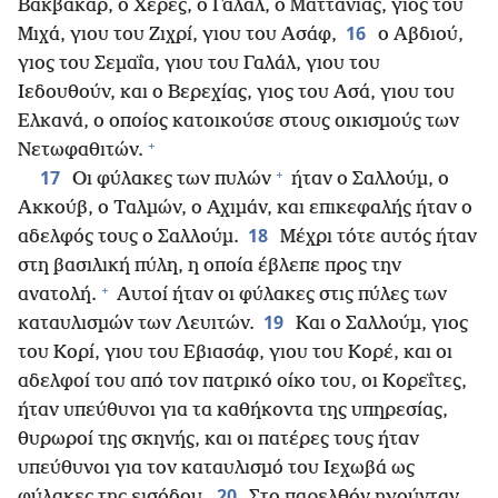
Βακβακάρ, ο Χερές, ο Γαλάλ, ο Ματτανίας, γιος του
16
Μιχά, γιου του Ζιχρί, γιου του Ασάφ,
ο Αβδιού,
γιος του Σεμαΐα, γιου του Γαλάλ, γιου του
Ιεδουθούν, και ο Βερεχίας, γιος του Ασά, γιου του
Ελκανά, ο οποίος κατοικούσε στους οικισμούς των
+
Νετωφαθιτών.
+
17
Οι φύλακες των πυλών
ήταν ο Σαλλούμ, ο
Ακκούβ, ο Ταλμών, ο Αχιμάν, και επικεφαλής ήταν ο
18
αδελφός τους ο Σαλλούμ.
Μέχρι τότε αυτός ήταν
στη βασιλική πύλη, η οποία έβλεπε προς την
+
ανατολή.
Αυτοί ήταν οι φύλακες στις πύλες των
19
καταυλισμών των Λευιτών.
Και ο Σαλλούμ, γιος
του Κορί, γιου του Εβιασάφ, γιου του Κορέ, και οι
αδελφοί του από τον πατρικό οίκο του, οι Κορεΐτες,
ήταν υπεύθυνοι για τα καθήκοντα της υπηρεσίας,
θυρωροί της σκηνής, και οι πατέρες τους ήταν
υπεύθυνοι για τον καταυλισμό του Ιεχωβά ως
20
φύλακες της εισόδου.
Στο παρελθόν ηγούνταν