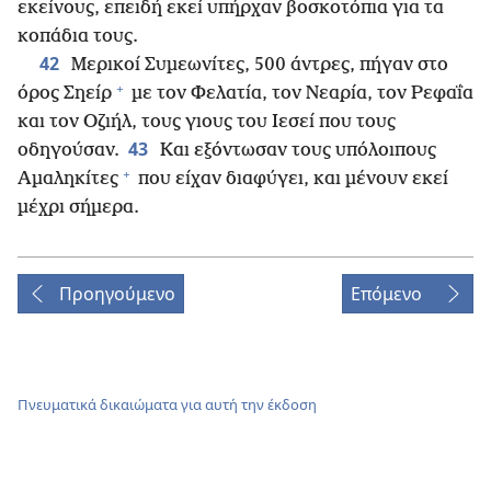
εκείνους, επειδή εκεί υπήρχαν βοσκοτόπια για τα
κοπάδια τους.
42
Μερικοί Συμεωνίτες, 500 άντρες, πήγαν στο
+
όρος Σηείρ
με τον Φελατία, τον Νεαρία, τον Ρεφαΐα
και τον Οζιήλ, τους γιους του Ιεσεί που τους
43
οδηγούσαν.
Και εξόντωσαν τους υπόλοιπους
+
Αμαληκίτες
που είχαν διαφύγει, και μένουν εκεί
μέχρι σήμερα.
Προηγούμενο
Επόμενο
Πνευματικά δικαιώματα για αυτή την έκδοση