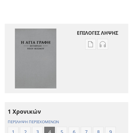
ΕΠΙΛΟΓΕΣ ΛΗΨΗΣ
Επιλογές
Επιλογές
λήψης
λήψης
εκδόσεων
ηχογραφήσε
Η
Η
Αγία
Αγία
Γραφή
Γραφή
—
—
Μετάφραση
Μετάφραση
Νέου
Νέου
1 Χρονικών
Κόσμου
Κόσμου
(Αναθεώρηση
(Αναθεώρησ
ΠΕΡΙΛΗΨΗ ΠΕΡΙΕΧΟΜΕΝΩΝ
2017)
2017)
1
2
3
4
5
6
7
8
9