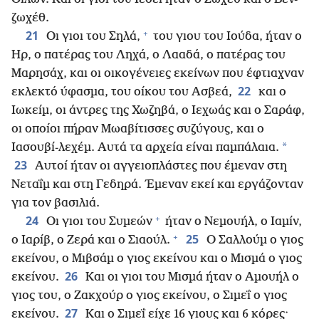
ζωχέθ.
+
21
Οι γιοι του Σηλά,
του γιου του Ιούδα, ήταν ο
Ηρ, ο πατέρας του Ληχά, ο Λααδά, ο πατέρας του
Μαρησάχ, και οι οικογένειες εκείνων που έφτιαχναν
22
εκλεκτό ύφασμα, του οίκου του Ασβεά,
και ο
Ιωκείμ, οι άντρες της Χωζηβά, ο Ιεχωάς και ο Σαράφ,
οι οποίοι πήραν Μωαβίτισσες συζύγους, και ο
*
Ιασουβί-λεχέμ. Αυτά τα αρχεία είναι παμπάλαια.
23
Αυτοί ήταν οι αγγειοπλάστες που έμεναν στη
Νεταΐμ και στη Γεδηρά. Έμεναν εκεί και εργάζονταν
για τον βασιλιά.
+
24
Οι γιοι του Συμεών
ήταν ο Νεμουήλ, ο Ιαμίν,
+
25
ο Ιαρίβ, ο Ζερά και ο Σιαούλ.
Ο Σαλλούμ ο γιος
εκείνου, ο Μιβσάμ ο γιος εκείνου και ο Μισμά ο γιος
26
εκείνου.
Και οι γιοι του Μισμά ήταν ο Αμουήλ ο
γιος του, ο Ζακχούρ ο γιος εκείνου, ο Σιμεΐ ο γιος
27
εκείνου.
Και ο Σιμεΐ είχε 16 γιους και 6 κόρες·