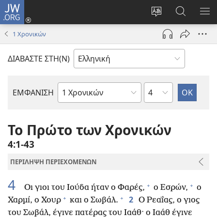
JW.ORG
Σύνδεση
(ανοίγει
Αλλαγή
Αναζήτησ
ΕΜ
νέο
γλώσσας
στο
ΜΕ
1 Χρονικών
παράθυρο)
ιστότοπου
JW.ORG
ΔΙΑΒΑΣΤΕ ΣΤΗ(Ν)
Κεφάλαιο
ΕΜΦΑΝΙΣΗ
Βιβλίο
της
Αγίας
Το Πρώτο των Χρονικών
Γραφής
4:1-43
ΠΕΡΙΛΗΨΗ ΠΕΡΙΕΧΟΜΕΝΩΝ
4
+
+
Οι γιοι του Ιούδα ήταν ο Φαρές,
ο Εσρών,
ο
+
+
2
Χαρμί, ο Χουρ
και ο Σωβάλ.
Ο Ρεαΐας, ο γιος
του Σωβάλ, έγινε πατέρας του Ιαάθ· ο Ιαάθ έγινε