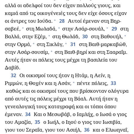
αλλά οι αδελφοί του δεν είχαν πολλούς γιους, και
καμιά από τις οικογένειές τους δεν είχε όσους είχαν
+
28
οι άντρες του Ιούδα.
Αυτοί έμεναν στη Βηρ-
+
+
+
29
σαβεέ,
στη Μωλαδά,
στην Ασάρ-σουάλ,
στη
+
+
30
Βαλλά, στην Εζέμ,
στη Θωλάδ,
στη Βαθουήλ,
+
+
31
στην Ορμά,
στη Σικλάγ,
στη Βαιθ-μαρκαβώθ,
+
στην Ασάρ-σουσίμ,
στη Βαιθ-βηρί και στη Σααραΐμ.
Αυτές ήταν οι πόλεις τους μέχρι τη βασιλεία του
Δαβίδ.
32
Οι οικισμοί τους ήταν η Ητάμ, η Αείν, η
+
33
Ριμμών, η Θοχέν και η Ασάν,
πέντε πόλεις,
καθώς και οι οικισμοί τους που βρίσκονταν ολόγυρα
από αυτές τις πόλεις μέχρι τη Βάαλ. Αυτή ήταν η
γενεαλογική τους καταγραφή και οι τόποι όπου
34
έμεναν.
Και ο Μεσωβάβ, ο Ιαμλήχ, ο Ιωσά ο γιος
35
του Αμαζία,
ο Ιωήλ, ο Ιηού ο γιος του Ιωσιβία,
36
γιου του Σεραΐα, γιου του Ασιήλ,
και ο Ελιωηναΐ,