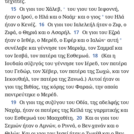
τεχνίτες.
+
15
Οι γιοι του Χάλεβ,
του γιου του Ιεφοννή,
*
ήταν ο Ιρού, ο Ηλά και ο Ναάμ· και ο γιος
του Ηλά
16
ήταν ο Κενέζ.
Οι γιοι του Ιαλελεήλ ήταν ο Ζιφ, ο
17
Ζιφά, ο Θηριά και ο Ασαρήλ.
Οι γιοι του Εζρά
*
ήταν ο Ιεθέρ, ο Μερέδ, ο Εφέρ και ο Ιαλών· αυτή
συνέλαβε και γέννησε τον Μαριάμ, τον Σαμμαΐ και
18
τον Ιεσβά, τον πατέρα της Εσθεμωά.
(Και η
Ιουδαία σύζυγός του γέννησε τον Ιέρεδ, τον πατέρα
του Γεδώρ, τον Χέβερ, τον πατέρα της Σωχώ, και τον
Ιεκουθιήλ, τον πατέρα της Ζανωά.) Αυτοί ήταν οι
γιοι της Βιθίας, της κόρης του Φαραώ, την οποία
παντρεύτηκε ο Μερέδ.
19
Οι γιοι της συζύγου του Οδία, της αδελφής του
Ναχάμ, ήταν οι πατέρες της Κεϊλά της γαρμιτικής και
20
του Εσθεμωά του Μααχαθίτη.
Και οι γιοι του
Σεμιών ήταν ο Αμνών, ο Ριννά, ο Βεν-χανάν και ο
Θιλών. Και οι γιοι του Ιεσεί ήταν ο Ζωχέθ και ο Βεν-