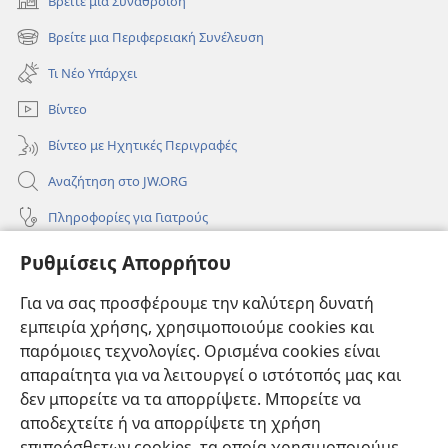
Βρείτε μια Συνάθροιση
(ανοίγει
νέο
Βρείτε μια Περιφερειακή Συνέλευση
(ανοίγει
παράθυρο)
νέο
Τι Νέο Υπάρχει
παράθυρο)
Βίντεο
Βίντεο με Ηχητικές Περιγραφές
Αναζήτηση στο JW.ORG
Πληροφορίες για Γιατρούς
Πληροφορίες για Επίσημους Φορείς και ΜΜΕ
Ρυθμίσεις Απορρήτου
Βοήθεια
Για να σας προσφέρουμε την καλύτερη δυνατή
εμπειρία χρήσης, χρησιμοποιούμε cookies και
Συνεισφορές
(ανοίγει
παρόμοιες τεχνολογίες. Ορισμένα cookies είναι
νέο
απαραίτητα για να λειτουργεί ο ιστότοπός μας και
παράθυρο)
ΔΙΑΔΙΚΤΥΑΚΗ ΒΙΒΛΙΟΘΗΚΗ της Σκοπιάς™
δεν μπορείτε να τα απορρίψετε. Μπορείτε να
(ανοίγει
αποδεχτείτε ή να απορρίψετε τη χρήση
νέο
®
JW Hub
παράθυρο)
επιπρόσθετων cookies, τα οποία χρησιμοποιούμε