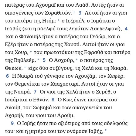
πατέρας του Αχουμαΐ και του Λαάδ. Αυτές ήταν οι
+
3
οικογένειες των Ζοραθιτών.
Αυτοί ήταν οι γιοι
+
του πατέρα της Ητάμ:
ο Ιεζραέλ, ο Ισμά και ο
4
Ιεδβάς (και η αδελφή τους λεγόταν Ασελελφονί),
και ο Φανουήλ ήταν ο πατέρας του Γεδώρ, και ο
Εζέρ ήταν ο πατέρας της Χουσά. Αυτοί ήταν οι γιοι
+
του Χουρ,
του πρωτοτόκου της Εφραθά και πατέρα
+
+
5
της Βηθλεέμ.
Ο Ασχούρ,
ο πατέρας της
+
Θεκωέ,
είχε δύο συζύγους, τη Χελά και τη Νααρά.
6
Η Νααρά τού γέννησε τον Αχουζάμ, τον Χεφέρ,
τον Θεμενί και τον Χααχασταρί. Αυτοί ήταν οι γιοι
7
της Νααρά.
Οι γιοι της Χελά ήταν ο Σερέθ, ο
8
Ισαάρ και ο Εθνάν.
Ο Κωζ έγινε πατέρας του
Ανούβ, του Σωβηβά και των οικογενειών του
Αχαρήλ, του γιου του Αρούμ.
9
Ο Ιαβής ήταν πιο αξιότιμος από τους αδελφούς
*
του· και η μητέρα του τον ονόμασε Ιαβής,