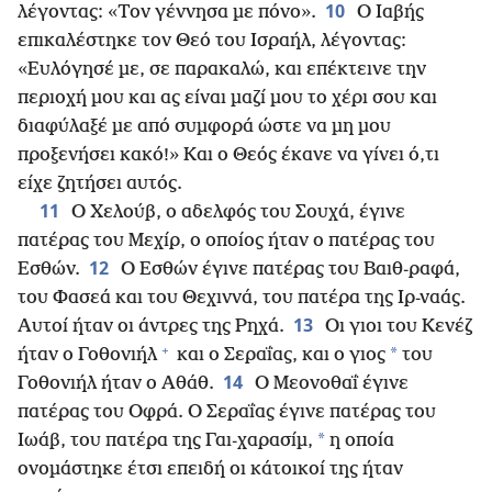
10
λέγοντας: «Τον γέννησα με πόνο».
Ο Ιαβής
επικαλέστηκε τον Θεό του Ισραήλ, λέγοντας:
«Ευλόγησέ με, σε παρακαλώ, και επέκτεινε την
περιοχή μου και ας είναι μαζί μου το χέρι σου και
διαφύλαξέ με από συμφορά ώστε να μη μου
προξενήσει κακό!» Και ο Θεός έκανε να γίνει ό,τι
είχε ζητήσει αυτός.
11
Ο Χελούβ, ο αδελφός του Σουχά, έγινε
πατέρας του Μεχίρ, ο οποίος ήταν ο πατέρας του
12
Εσθών.
Ο Εσθών έγινε πατέρας του Βαιθ-ραφά,
του Φασεά και του Θεχιννά, του πατέρα της Ιρ-ναάς.
13
Αυτοί ήταν οι άντρες της Ρηχά.
Οι γιοι του Κενέζ
+
*
ήταν ο Γοθονιήλ
και ο Σεραΐας, και ο γιος
του
14
Γοθονιήλ ήταν ο Αθάθ.
Ο Μεονοθαΐ έγινε
πατέρας του Οφρά. Ο Σεραΐας έγινε πατέρας του
*
Ιωάβ, του πατέρα της Γαι-χαρασίμ,
η οποία
ονομάστηκε έτσι επειδή οι κάτοικοί της ήταν