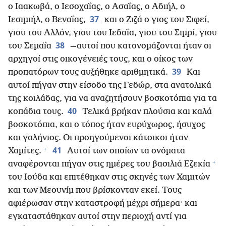
ο Ιαακωβά, ο Ιεσοχαΐας, ο Ασαΐας, ο Αδιήλ, ο
37
Ιεσιμιήλ, ο Βεναΐας,
και ο Ζιζά ο γιος του Σιφεί,
γιου του Αλλόν, γιου του Ιεδαΐα, γιου του Σιμρί, γιου
38
του Σεμαΐα
—αυτοί που κατονομάζονται ήταν οι
αρχηγοί στις οικογένειές τους, και ο οίκος των
39
προπατόρων τους αυξήθηκε αριθμητικά.
Και
αυτοί πήγαν στην είσοδο της Γεδώρ, στα ανατολικά
της κοιλάδας, για να αναζητήσουν βοσκοτόπια για τα
40
κοπάδια τους.
Τελικά βρήκαν πλούσια και καλά
βοσκοτόπια, και ο τόπος ήταν ευρύχωρος, ήσυχος
και γαλήνιος. Οι προηγούμενοι κάτοικοι ήταν
+
41
Χαμίτες.
Αυτοί των οποίων τα ονόματα
+
αναφέρονται πήγαν στις ημέρες του βασιλιά Εζεκία
του Ιούδα και επιτέθηκαν στις σκηνές των Χαμιτών
και των Μεουνίμ που βρίσκονταν εκεί. Τους
αφιέρωσαν στην καταστροφή μέχρι σήμερα· και
εγκαταστάθηκαν αυτοί στην περιοχή αντί για