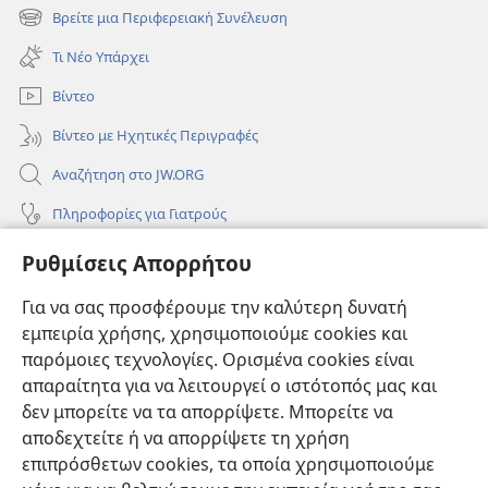
νέο
Βρείτε μια Περιφερειακή Συνέλευση
(ανοίγει
παράθυρο)
νέο
Τι Νέο Υπάρχει
παράθυρο)
Βίντεο
Βίντεο με Ηχητικές Περιγραφές
Αναζήτηση στο JW.ORG
Πληροφορίες για Γιατρούς
Πληροφορίες για Επίσημους Φορείς και ΜΜΕ
Ρυθμίσεις Απορρήτου
Βοήθεια
Για να σας προσφέρουμε την καλύτερη δυνατή
εμπειρία χρήσης, χρησιμοποιούμε cookies και
Συνεισφορές
(ανοίγει
παρόμοιες τεχνολογίες. Ορισμένα cookies είναι
νέο
απαραίτητα για να λειτουργεί ο ιστότοπός μας και
παράθυρο)
ΔΙΑΔΙΚΤΥΑΚΗ ΒΙΒΛΙΟΘΗΚΗ της Σκοπιάς™
δεν μπορείτε να τα απορρίψετε. Μπορείτε να
(ανοίγει
αποδεχτείτε ή να απορρίψετε τη χρήση
νέο
®
JW Hub
παράθυρο)
επιπρόσθετων cookies, τα οποία χρησιμοποιούμε
(ανοίγει
νέο