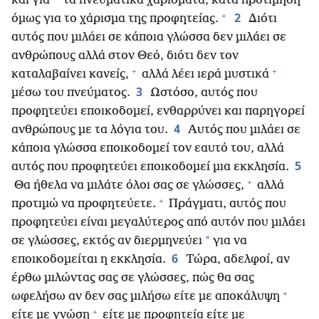
*
και για
τα πνευματικά χαρίσματα, κατά προτίμηση
+
2
όμως για το χάρισμα της προφητείας.
Διότι
αυτός που μιλάει σε κάποια γλώσσα δεν μιλάει σε
ανθρώπους αλλά στον Θεό, διότι δεν τον
+
+
καταλαβαίνει κανείς,
αλλά λέει ιερά μυστικά
3
μέσω του πνεύματος.
Ωστόσο, αυτός που
προφητεύει εποικοδομεί, ενθαρρύνει και παρηγορεί
4
ανθρώπους με τα λόγια του.
Αυτός που μιλάει σε
κάποια γλώσσα εποικοδομεί τον εαυτό του, αλλά
5
αυτός που προφητεύει εποικοδομεί μια εκκλησία.
+
Θα ήθελα να μιλάτε όλοι σας σε γλώσσες,
αλλά
+
προτιμώ να προφητεύετε.
Πράγματι, αυτός που
προφητεύει είναι μεγαλύτερος από αυτόν που μιλάει
*
σε γλώσσες, εκτός αν διερμηνεύει
για να
6
εποικοδομείται η εκκλησία.
Τώρα, αδελφοί, αν
έρθω μιλώντας σας σε γλώσσες, πώς θα σας
+
ωφελήσω αν δεν σας μιλήσω είτε με αποκάλυψη
+
είτε με γνώση
είτε με προφητεία είτε με