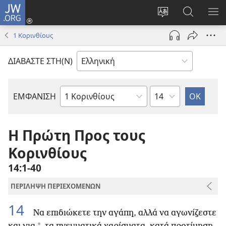
JW.ORG
Σύνδεση
(ανοίγει
Αλλαγή
Αναζήτησ
ΕΜ
νέο
γλώσσας
στο
ΜΕ
1 Κορινθίους
παράθυρο)
ιστότοπου
JW.ORG
ΔΙΑΒΑΣΤΕ ΣΤΗ(Ν)
Κεφάλαιο
ΕΜΦΑΝΙΣΗ
Βιβλίο
της
Αγίας
Η Πρώτη Προς τους
Γραφής
Κορινθίους
14:1-40
ΠΕΡΙΛΗΨΗ ΠΕΡΙΕΧΟΜΕΝΩΝ
14
Να επιδιώκετε την αγάπη, αλλά να αγωνίζεστε