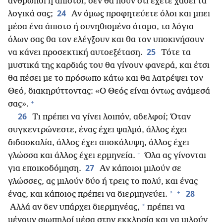
άνθρωποι ή άπιστοι, δεν θα πουν ότι έχετε χάσει τα
24
λογικά σας;
Αν όμως προφητεύετε όλοι και μπει
μέσα ένα άπιστο ή συνηθισμένο άτομο, τα λόγια
όλων σας θα τον ελέγξουν και θα τον υποκινήσουν
25
να κάνει προσεκτική αυτοεξέταση.
Τότε τα
μυστικά της καρδιάς του θα γίνουν φανερά, και έτσι
θα πέσει με το πρόσωπο κάτω και θα λατρέψει τον
Θεό, διακηρύττοντας: «Ο Θεός είναι όντως ανάμεσά
+
σας».
26
Τι πρέπει να γίνει λοιπόν, αδελφοί; Όταν
συγκεντρώνεστε, ένας έχει ψαλμό, άλλος έχει
διδασκαλία, άλλος έχει αποκάλυψη, άλλος έχει
+
γλώσσα και άλλος έχει ερμηνεία.
Όλα ας γίνονται
27
για εποικοδόμηση.
Αν κάποιοι μιλούν σε
γλώσσες, ας μιλούν δύο ή τρεις το πολύ, και ένας
+
28
*
ένας, και κάποιος πρέπει να διερμηνεύει.
*
Αλλά αν δεν υπάρχει διερμηνέας,
πρέπει να
μένουν σιωπηλοί μέσα στην εκκλησία και να μιλούν