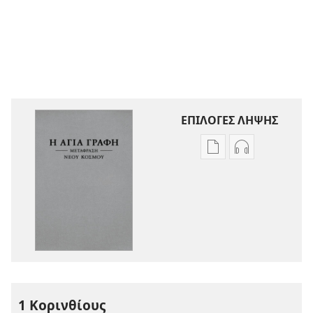
ΕΠΙΛΟΓΕΣ ΛΗΨΗΣ
Επιλογές
Επιλογές
λήψης
λήψης
εκδόσεων
ηχογραφήσε
Η
Η
Αγία
Αγία
Γραφή
Γραφή
—
—
Μετάφραση
Μετάφραση
Νέου
Νέου
1 Κορινθίους
Κόσμου
Κόσμου