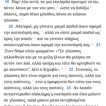
19
Παρ’ όλα αυτά, σε μια εκκλησία προτιμώ να πω
*
*
πέντε λόγια με τον νου μου,
ώστε να διδάξω
άλλους, παρά δέκα χιλιάδες λόγια σε κάποια
+
γλώσσα.
20
Αδελφοί, μη γίνεστε μικρά παιδιά όσον αφορά
+
την κατανόησή σας,
αλλά να είστε μικρά παιδιά ως
+
προς την κακία·
και να γίνεστε πλήρως
+
21
αναπτυγμένοι όσον αφορά την κατανόησή σας.
Στον Νόμο είναι γραμμένο: «“Σε γλώσσες
αλλοεθνών και με τα χείλη ξένων θα μιλήσω σε
αυτόν τον λαό, αλλά ακόμη και τότε θα αρνηθούν να
+
22
*
με ακούσουν”, λέει ο Ιεχωβά».
Συνεπώς, οι
γλώσσες δεν είναι σημείο για τους πιστούς, αλλά για
+
τους απίστους,
ενώ η προφητεία δεν είναι για τους
23
απίστους, αλλά για τους πιστούς.
Αν λοιπόν
συγκεντρωθεί ολόκληρη η εκκλησία και όλοι μιλούν
σε γλώσσες, αλλά μπουν μέσα συνηθισμένοι