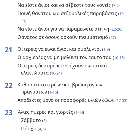
Να είστε άγιοι και να σέβεστε τους γονείς
(
7-9
)
Ποινή θανάτου για σεξουαλικές παραβάσεις
(
10-
21
)
Να είστε άγιοι για να παραμείνετε στη γη
(
22-26
)
Θάνατος σε όσους ασκούν πνευματισμό
(
27
)
21
Οι ιερείς να είναι άγιοι και αμόλυντοι
(
1-9
)
Ο αρχιερέας να μη μολύνει τον εαυτό του
(
10-15
)
Οι ιερείς δεν πρέπει να έχουν σωματικά
ελαττώματα
(
16-24
)
22
Καθαρότητα ιερέων και βρώση αγίων
πραγμάτων
(
1-16
)
Αποδεκτές μόνο οι προσφορές υγιών ζώων
(
17-33
)
23
Άγιες ημέρες και γιορτές
(
1-44
)
Σάββατο
(
3
)
Πάσχα
(
4, 5
)