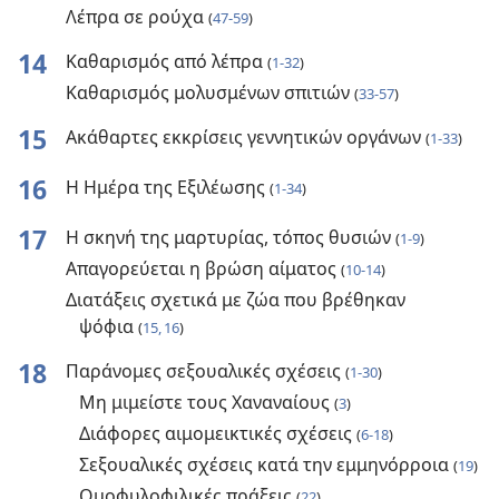
Λέπρα σε ρούχα
(
47-59
)
14
Καθαρισμός από λέπρα
(
1-32
)
Καθαρισμός μολυσμένων σπιτιών
(
33-57
)
15
Ακάθαρτες εκκρίσεις γεννητικών οργάνων
(
1-33
)
16
Η Ημέρα της Εξιλέωσης
(
1-34
)
17
Η σκηνή της μαρτυρίας, τόπος θυσιών
(
1-9
)
Απαγορεύεται η βρώση αίματος
(
10-14
)
Διατάξεις σχετικά με ζώα που βρέθηκαν
ψόφια
(
15, 16
)
18
Παράνομες σεξουαλικές σχέσεις
(
1-30
)
Μη μιμείστε τους Χαναναίους
(
3
)
Διάφορες αιμομεικτικές σχέσεις
(
6-18
)
Σεξουαλικές σχέσεις κατά την εμμηνόρροια
(
19
)
Ομοφυλοφιλικές πράξεις
(
22
)