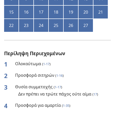
15
16
17
18
19
20
21
22
23
24
25
26
27
Περίληψη Περιεχομένων
1
Ολοκαύτωμα
(
1-17
)
2
Προσφορά σιτηρών
(
1-16
)
3
Θυσία συμμετοχής
(
1-17
)
Δεν πρέπει να τρώτε πάχος ούτε αίμα
(
17
)
4
Προσφορά για αμαρτία
(
1-35
)