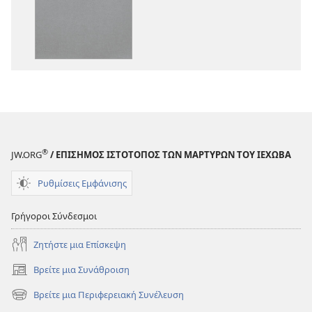
Η
Η
Αγία
Αγία
Γραφή
Γραφή
—
—
Μετάφραση
Μετάφραση
Νέου
Νέου
Κόσμου
Κόσμου
(Αναθεώρηση
(Αναθεώρησ
2017)
2017)
®
JW.ORG
/ ΕΠΙΣΗΜΟΣ ΙΣΤΟΤΟΠΟΣ ΤΩΝ ΜΑΡΤΥΡΩΝ ΤΟΥ ΙΕΧΩΒΑ
Ρυθμίσεις Εμφάνισης
Γρήγοροι Σύνδεσμοι
Ζητήστε μια Επίσκεψη
Βρείτε μια Συνάθροιση
(ανοίγει
νέο
Βρείτε μια Περιφερειακή Συνέλευση
(ανοίγει
παράθυρο)