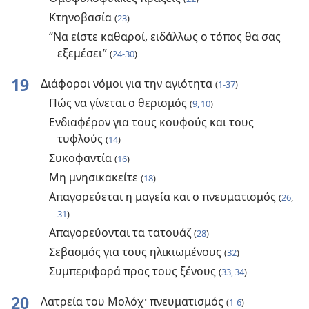
Κτηνοβασία
(
23
)
“Να είστε καθαροί, ειδάλλως ο τόπος θα σας
εξεμέσει”
(
24-30
)
19
Διάφοροι νόμοι για την αγιότητα
(
1-37
)
Πώς να γίνεται ο θερισμός
(
9, 10
)
Ενδιαφέρον για τους κουφούς και τους
τυφλούς
(
14
)
Συκοφαντία
(
16
)
Μη μνησικακείτε
(
18
)
Απαγορεύεται η μαγεία και ο πνευματισμός
(
26
,
31
)
Απαγορεύονται τα τατουάζ
(
28
)
Σεβασμός για τους ηλικιωμένους
(
32
)
Συμπεριφορά προς τους ξένους
(
33, 34
)
20
Λατρεία του Μολόχ· πνευματισμός
(
1-6
)