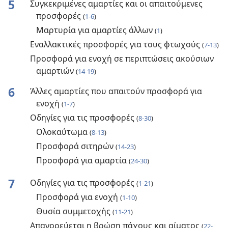
5
Συγκεκριμένες αμαρτίες και οι απαιτούμενες
προσφορές
(
1-6
)
Μαρτυρία για αμαρτίες άλλων
(
1
)
Εναλλακτικές προσφορές για τους φτωχούς
(
7-13
)
Προσφορά για ενοχή σε περιπτώσεις ακούσιων
αμαρτιών
(
14-19
)
6
Άλλες αμαρτίες που απαιτούν προσφορά για
ενοχή
(
1-7
)
Οδηγίες για τις προσφορές
(
8-30
)
Ολοκαύτωμα
(
8-13
)
Προσφορά σιτηρών
(
14-23
)
Προσφορά για αμαρτία
(
24-30
)
7
Οδηγίες για τις προσφορές
(
1-21
)
Προσφορά για ενοχή
(
1-10
)
Θυσία συμμετοχής
(
11-21
)
Απαγορεύεται η βρώση πάχους και αίματος
(
22-