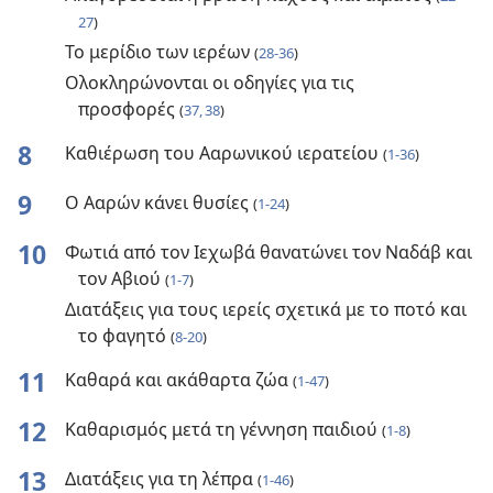
27
)
Το μερίδιο των ιερέων
(
28-36
)
Ολοκληρώνονται οι οδηγίες για τις
προσφορές
(
37, 38
)
8
Καθιέρωση του Ααρωνικού ιερατείου
(
1-36
)
9
Ο Ααρών κάνει θυσίες
(
1-24
)
10
Φωτιά από τον Ιεχωβά θανατώνει τον Ναδάβ και
τον Αβιού
(
1-7
)
Διατάξεις για τους ιερείς σχετικά με το ποτό και
το φαγητό
(
8-20
)
11
Καθαρά και ακάθαρτα ζώα
(
1-47
)
12
Καθαρισμός μετά τη γέννηση παιδιού
(
1-8
)
13
Διατάξεις για τη λέπρα
(
1-46
)