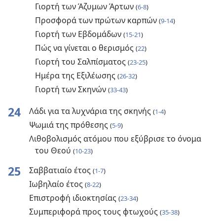
Γιορτή των Άζυμων Άρτων
(
6-8
)
Προσφορά των πρώτων καρπών
(
9-14
)
Γιορτή των Εβδομάδων
(
15-21
)
Πώς να γίνεται ο θερισμός
(
22
)
Γιορτή του Σαλπίσματος
(
23-25
)
Ημέρα της Εξιλέωσης
(
26-32
)
Γιορτή των Σκηνών
(
33-43
)
24
Λάδι για τα λυχνάρια της σκηνής
(
1-4
)
Ψωμιά της πρόθεσης
(
5-9
)
Λιθοβολισμός ατόμου που εξύβρισε το όνομα
του Θεού
(
10-23
)
25
Σαββατιαίο έτος
(
1-7
)
Ιωβηλαίο έτος
(
8-22
)
Επιστροφή ιδιοκτησίας
(
23-34
)
Συμπεριφορά προς τους φτωχούς
(
35-38
)