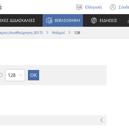
ά
Ελληνική
Σύνδ
Επιλέξτε
(αν
γλώσσα
νέο
ΙΚΕΣ ΔΙΔΑΣΚΑΛΙΕΣ
ΒΙΒΛΙΟΘΗΚΗ
ΕΙΔΗΣΕΙΣ
πα
μου (Αναθεώρηση 2017)
Ψαλμοί
128
Κεφάλαιο