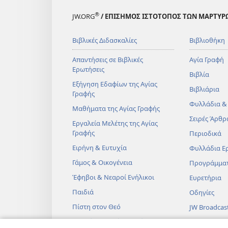
®
JW.ORG
/ ΕΠΙΣΗΜΟΣ ΙΣΤΟΤΟΠΟΣ ΤΩΝ ΜΑΡΤΥΡ
Βιβλικές Διδασκαλίες
Βιβλιοθήκη
Απαντήσεις σε Βιβλικές
Αγία Γραφή
Ερωτήσεις
Βιβλία
Εξήγηση Εδαφίων της Αγίας
Βιβλιάρια
Γραφής
Φυλλάδια &
Μαθήματα της Αγίας Γραφής
Σειρές Άρθρ
Εργαλεία Μελέτης της Αγίας
Γραφής
Περιοδικά
Ειρήνη & Ευτυχία
Φυλλάδια Ε
Γάμος & Οικογένεια
Προγράμμα
Έφηβοι & Νεαροί Ενήλικοι
Ευρετήρια
Παιδιά
Οδηγίες
Πίστη στον Θεό
JW Broadcas
Επιστήμη & Αγία Γραφή
Βίντεο