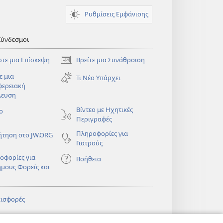
Ρυθμίσεις Εμφάνισης
Σύνδεσμοι
στε μια Επίσκεψη
Βρείτε μια Συνάθροιση
(ανοίγει
νέο
ε μια
Τι Νέο Υπάρχει
παράθυρο)
φερειακή
λευση
)
Βίντεο με Ηχητικές
ο
Περιγραφές
Πληροφορίες για
ήτηση στο JW.ORG
Γιατρούς
οφορίες για
Βοήθεια
ημους Φορείς και
εισφορές
)