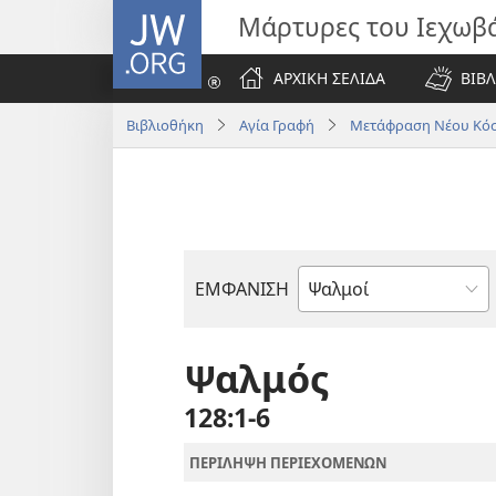
JW.ORG
Μάρτυρες του Ιεχωβ
ΑΡΧΙΚΗ ΣΕΛΙΔΑ
ΒΙΒΛ
Βιβλιοθήκη
Αγία Γραφή
Μετάφραση Νέου Κόσ
ΕΜΦΑΝΙΣΗ
Βιβλίο
της
Αγίας
Ψαλμός
Γραφής
128:1-6
ΠΕΡΙΛΗΨΗ ΠΕΡΙΕΧΟΜΕΝΩΝ