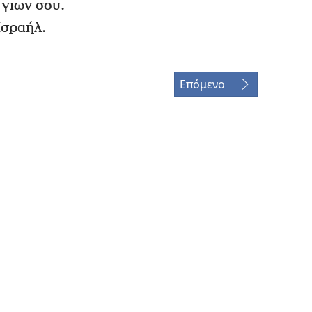
 γιων σου.
Ισραήλ.
Επόμενο