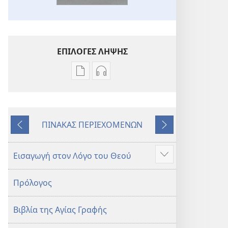
ΕΠΙΛΟΓΕΣ ΛΗΨΗΣ
Επιλογές
Επιλογές
λήψης
λήψης
εκδόσεων
ηχογραφήσεων
Η
Η
ΠΙΝΑΚΑΣ ΠΕΡΙΕΧΟΜΕΝΩΝ
Αγία
Αγία
Προηγούμενο
Επόμενο
Γραφή
Γραφή
—
—
Εισαγωγή στον Λόγο του Θεού
Προβολή
Μετάφραση
Μετάφραση
περισσότερων
Νέου
Νέου
Πρόλογος
Κόσμου
Κόσμου
(Αναθεώρηση
(Αναθεώρηση
Βιβλία της Αγίας Γραφής
2017)
2017)