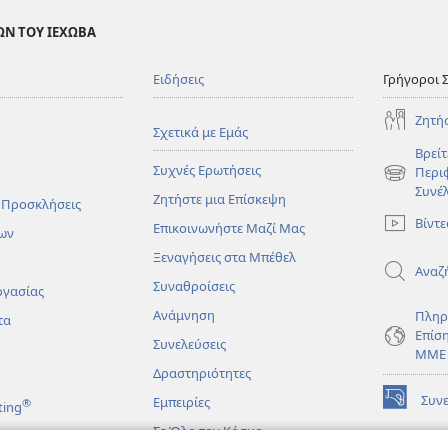
ΩΝ ΤΟΥ ΙΕΧΩΒΑ
Ειδήσεις
Γρήγοροι 
Ζητή
Σχετικά με Εμάς
Βρείτ
Συχνές Ερωτήσεις
Περι
(ανοίγει
Συνέ
Ζητήστε μια Επίσκεψη
νέο
 Προσκλήσεις
παράθυρο
Βίντε
Επικοινωνήστε Μαζί Μας
ων
Ξεναγήσεις στα Μπέθελ
Αναζ
Συναθροίσεις
ργασίας
Ανάμνηση
Πληρ
τα
Επίσ
Συνελεύσεις
ΜΜΕ
Δραστηριότητες
Συν
Εμπειρίες
®
ting
(ανοίγει
νέο
Σε Όλο τον Κόσμο
παράθυρο