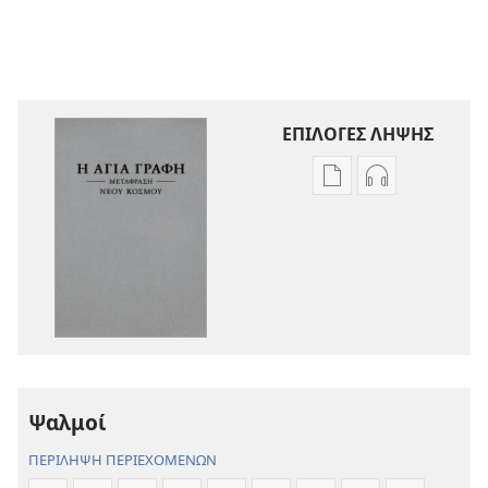
ΕΠΙΛΟΓΕΣ ΛΗΨΗΣ
Επιλογές
Επιλογές
λήψης
λήψης
εκδόσεων
ηχογραφήσε
Η
Η
Αγία
Αγία
Γραφή
Γραφή
—
—
Μετάφραση
Μετάφραση
Νέου
Νέου
Ψαλμοί
Κόσμου
Κόσμου
(Αναθεώρηση
(Αναθεώρησ
ΠΕΡΙΛΗΨΗ ΠΕΡΙΕΧΟΜΕΝΩΝ
2017)
2017)