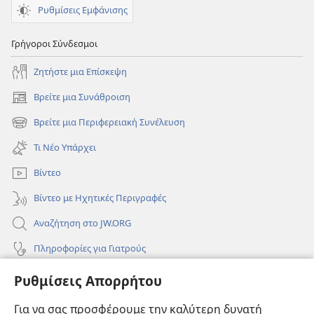
Ρυθμίσεις Εμφάνισης
Γρήγοροι Σύνδεσμοι
Ζητήστε μια Επίσκεψη
Βρείτε μια Συνάθροιση
(ανοίγει
νέο
Βρείτε μια Περιφερειακή Συνέλευση
(ανοίγει
παράθυρο)
νέο
Τι Νέο Υπάρχει
παράθυρο)
Βίντεο
Βίντεο με Ηχητικές Περιγραφές
Αναζήτηση στο JW.ORG
Πληροφορίες για Γιατρούς
Πληροφορίες για Επίσημους Φορείς και ΜΜΕ
Ρυθμίσεις Απορρήτου
Βοήθεια
Για να σας προσφέρουμε την καλύτερη δυνατή