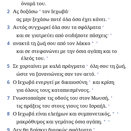
όνομά του.
2
*
Ας δοξάσω
τον Ιεχωβά·
+
ας μην ξεχάσω ποτέ όλα όσα έχει κάνει.
+
3
Αυτός συγχωρεί όλα σου τα σφάλματα
+
και σε γιατρεύει από οτιδήποτε πάσχεις·
+
4
*
ανακτά τη ζωή σου από τον λάκκο
και σε στεφανώνει με την όσια αγάπη και το
+
έλεός του.
+
5
Σε χορταίνει με καλά πράγματα
όλη σου τη ζωή,
+
ώστε να ξανανιώνεις σαν τον αετό.
+
6
Ο Ιεχωβά ενεργεί με δικαιοσύνη
και κρίση
+
για όλους τους καταπιεσμένους.
+
7
Γνωστοποίησε τις οδούς του στον Μωυσή,
+
τις πράξεις του στους γιους του Ισραήλ.
+
8
*
Ο Ιεχωβά είναι ελεήμων και συμπονετικός,
+
*
μακρόθυμος και γεμάτος όσια αγάπη.
+
9
Δεν θα βρίσκει διαρκώς σφάλματα