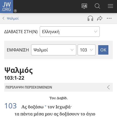
JW.ORG
Σύνδεση
(ανοίγει
Αλλαγή
Αναζήτησ
ΕΜ
νέο
γλώσσας
στο
ΜΕ
Ψαλμοί
παράθυρο)
ιστότοπου
JW.ORG
ΔΙΑΒΑΣΤΕ ΣΤΗ(Ν)
Κεφάλαιο
ΕΜΦΑΝΙΣΗ
Βιβλίο
της
Αγίας
Ψαλμός
Γραφής
103:1-22
ΠΕΡΙΛΗΨΗ ΠΕΡΙΕΧΟΜΕΝΩΝ
Του Δαβίδ.
103
*
Ας δοξάσω
τον Ιεχωβά·
τα πάντα μέσα μου ας δοξάσουν το άγιο